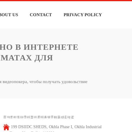
BOUT US
CONTACT
PRIVACY POLICY
НО В ИНТЕРНЕТЕ
ОМАТАХ ДЛЯ
я видеопокера, чтобы получать удовольствие
199 DSIIDC SHEDS, Okhla Phase I, Okhla Industrial