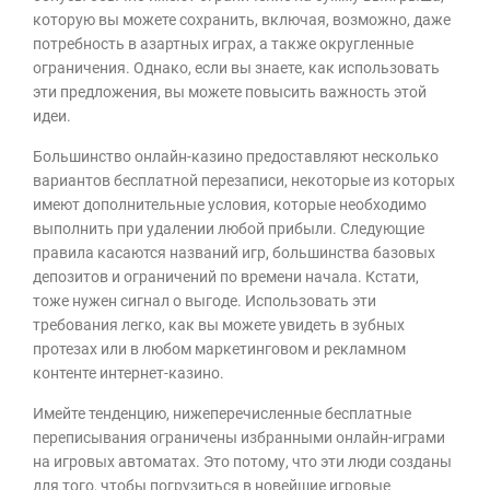
которую вы можете сохранить, включая, возможно, даже
потребность в азартных играх, а также округленные
ограничения. Однако, если вы знаете, как использовать
эти предложения, вы можете повысить важность этой
идеи.
Большинство онлайн-казино предоставляют несколько
вариантов бесплатной перезаписи, некоторые из которых
имеют дополнительные условия, которые необходимо
выполнить при удалении любой прибыли. Следующие
правила касаются названий игр, большинства базовых
депозитов и ограничений по времени начала. Кстати,
тоже нужен сигнал о выгоде. Использовать эти
требования легко, как вы можете увидеть в зубных
протезах или в любом маркетинговом и рекламном
контенте интернет-казино.
Имейте тенденцию, нижеперечисленные бесплатные
переписывания ограничены избранными онлайн-играми
на игровых автоматах. Это потому, что эти люди созданы
для того, чтобы погрузиться в новейшие игровые