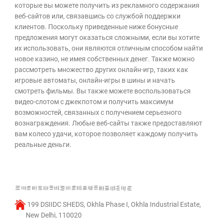
которые вы можете получить из рекламного содержания
веб-сайтов или, связавшись со службой поддержки
клиентов. Поскольку приведенные ниже бонусные
предложения могут оказаться сложными, если вы хотите
их использовать, они являются отличным способом найти
новое казино, не имея собственных денег. Также можно
рассмотреть множество других онлайн-игр, таких как
игровые автоматы, онлайн-игры в шины и начать
смотреть фильмы. Вы также можете воспользоваться
видео-слотом с джекпотом и получить максимум
возможностей, связанных с получением серьезного
вознаграждения. Любые веб-сайты также предоставляют
вам колесо удачи, которое позволяет каждому получить
реальные деньги.
199 DSIIDC SHEDS, Okhla Phase I, Okhla Industrial Estate,
New Delhi, 110020