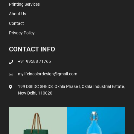
Printing Services
About Us
Contact
Privacy Policy
CONTACT INFO
+91 99588 71765
mylifeincolordesign@gmail.com
199 DSIIDC SHEDS, Okhla Phase I, Okhla Industrial Estate,
New Delhi, 110020