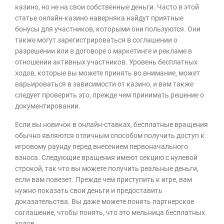
казино, но не на свои собственные деньги. Часто в этой
статье онлайн-казино наверняка найдут приятные
бонусы для участников, которыми они пользуются. Они
также могут зарегистрироваться в соглашении о
разрешении или в договоре о маркетинге и рекламе в
отношении активных участников. Уровень бесплатных
ходов, которые вы можете принять во внимание, может
варьироваться в зависимости от казино, и вам также
следует проверить это, прежде чем принимать решение о
документировании.
Если вы новичок в онлайн-ставках, бесплатные вращения
обычно являются отличным способом получить доступ к
игровому раунду перед внесением первоначального
взноса. Следующие вращения имеют секцию с нулевой
строкой, так что вы можете получить реальные деньги,
если вам повезет. Прежде чем приступить к игре, вам
нужно показать свои деньги и предоставить
доказательства. Вы даже можете понять партнерское
соглашение, чтобы понять, что это мельница бесплатных
ходов.