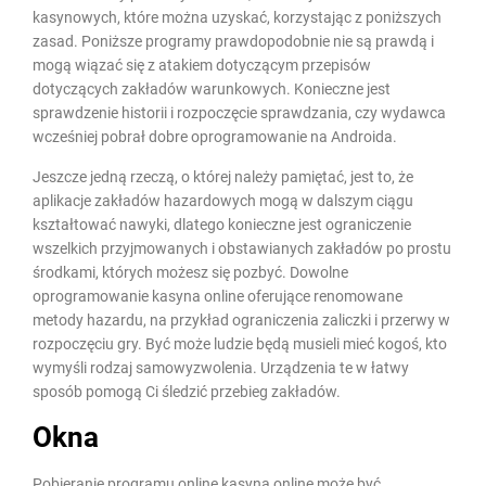
kasynowych, które można uzyskać, korzystając z poniższych
zasad. Poniższe programy prawdopodobnie nie są prawdą i
mogą wiązać się z atakiem dotyczącym przepisów
dotyczących zakładów warunkowych. Konieczne jest
sprawdzenie historii i rozpoczęcie sprawdzania, czy wydawca
wcześniej pobrał dobre oprogramowanie na Androida.
Jeszcze jedną rzeczą, o której należy pamiętać, jest to, że
aplikacje zakładów hazardowych mogą w dalszym ciągu
kształtować nawyki, dlatego konieczne jest ograniczenie
wszelkich przyjmowanych i obstawianych zakładów po prostu
środkami, których możesz się pozbyć. Dowolne
oprogramowanie kasyna online oferujące renomowane
metody hazardu, na przykład ograniczenia zaliczki i przerwy w
rozpoczęciu gry. Być może ludzie będą musieli mieć kogoś, kto
wymyśli rodzaj samowyzwolenia. Urządzenia te w łatwy
sposób pomogą Ci śledzić przebieg zakładów.
Okna
Pobieranie programu online kasyna online może być