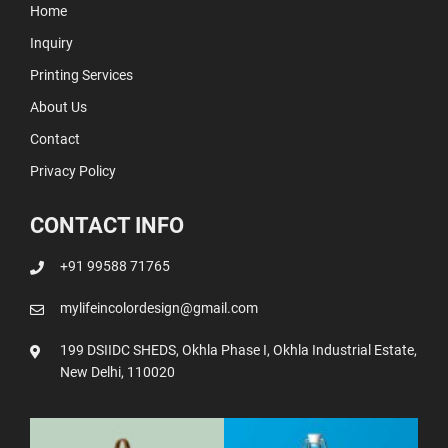
Home
Inquiry
Printing Services
About Us
Contact
Privacy Policy
CONTACT INFO
+91 99588 71765
mylifeincolordesign@gmail.com
199 DSIIDC SHEDS, Okhla Phase I, Okhla Industrial Estate,
New Delhi, 110020