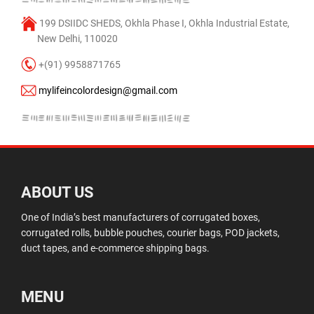
199 DSIIDC SHEDS, Okhla Phase I, Okhla Industrial Estate,
New Delhi, 110020
+(91) 9958871765
mylifeincolordesign@gmail.com
ABOUT US
One of India’s best manufacturers of corrugated boxes,
corrugated rolls, bubble pouches, courier bags, POD jackets,
duct tapes, and e-commerce shipping bags.
MENU