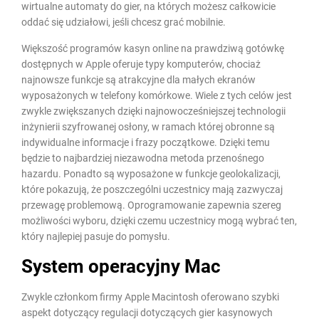
wirtualne automaty do gier, na których możesz całkowicie
oddać się udziałowi, jeśli chcesz grać mobilnie.
Większość programów kasyn online na prawdziwą gotówkę
dostępnych w Apple oferuje typy komputerów, chociaż
najnowsze funkcje są atrakcyjne dla małych ekranów
wyposażonych w telefony komórkowe. Wiele z tych celów jest
zwykle zwiększanych dzięki najnowocześniejszej technologii
inżynierii szyfrowanej osłony, w ramach której obronne są
indywidualne informacje i frazy początkowe. Dzięki temu
będzie to najbardziej niezawodna metoda przenośnego
hazardu. Ponadto są wyposażone w funkcje geolokalizacji,
które pokazują, że poszczególni uczestnicy mają zazwyczaj
przewagę problemową. Oprogramowanie zapewnia szereg
możliwości wyboru, dzięki czemu uczestnicy mogą wybrać ten,
który najlepiej pasuje do pomysłu.
System operacyjny Mac
Zwykle członkom firmy Apple Macintosh oferowano szybki
aspekt dotyczący regulacji dotyczących gier kasynowych