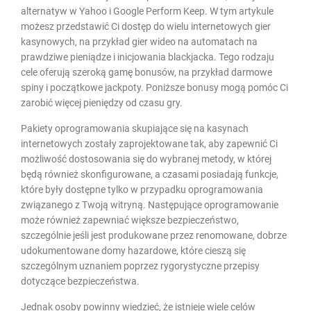
alternatyw w Yahoo i Google Perform Keep. W tym artykule
możesz przedstawić Ci dostęp do wielu internetowych gier
kasynowych, na przykład gier wideo na automatach na
prawdziwe pieniądze i inicjowania blackjacka. Tego rodzaju
cele oferują szeroką gamę bonusów, na przykład darmowe
spiny i początkowe jackpoty. Poniższe bonusy mogą pomóc Ci
zarobić więcej pieniędzy od czasu gry.
Pakiety oprogramowania skupiające się na kasynach
internetowych zostały zaprojektowane tak, aby zapewnić Ci
możliwość dostosowania się do wybranej metody, w której
będą również skonfigurowane, a czasami posiadają funkcje,
które były dostępne tylko w przypadku oprogramowania
związanego z Twoją witryną. Następujące oprogramowanie
może również zapewniać większe bezpieczeństwo,
szczególnie jeśli jest produkowane przez renomowane, dobrze
udokumentowane domy hazardowe, które cieszą się
szczególnym uznaniem poprzez rygorystyczne przepisy
dotyczące bezpieczeństwa.
Jednak osoby powinny wiedzieć, że istnieje wiele celów