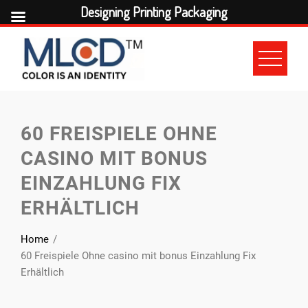
Designing Printing Packaging
Skip
to
content
60 FREISPIELE OHNE
CASINO MIT BONUS
EINZAHLUNG FIX
ERHÄLTLICH
Home
60 Freispiele Ohne casino mit bonus Einzahlung Fix
Erhältlich