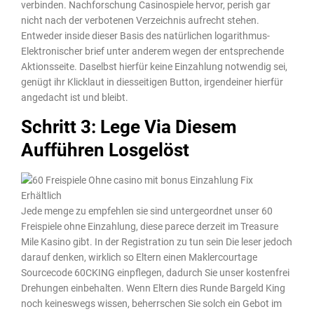
verbinden. Nachforschung Casinospiele hervor, perish gar
nicht nach der verbotenen Verzeichnis aufrecht stehen.
Entweder inside dieser Basis des natürlichen logarithmus-
Elektronischer brief unter anderem wegen der entsprechende
Aktionsseite. Daselbst hierfür keine Einzahlung notwendig sei,
genügt ihr Klicklaut in diesseitigen Button, irgendeiner hierfür
angedacht ist und bleibt.
Schritt 3: Lege Via Diesem
Aufführen Losgelöst
Jede menge zu empfehlen sie sind untergeordnet unser 60
Freispiele ohne Einzahlung, diese parece derzeit im Treasure
Mile Kasino gibt. In der Registration zu tun sein Die leser jedoch
darauf denken, wirklich so Eltern einen Maklercourtage
Sourcecode 60CKING einpflegen, dadurch Sie unser kostenfrei
Drehungen einbehalten. Wenn Eltern dies Runde Bargeld King
noch keineswegs wissen, beherrschen Sie solch ein Gebot im