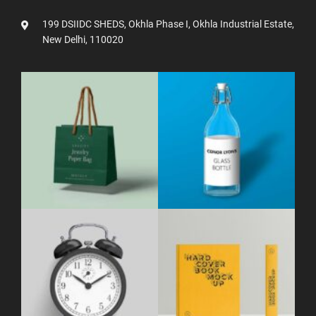
199 DSIIDC SHEDS, Okhla Phase I, Okhla Industrial Estate,
New Delhi, 110020