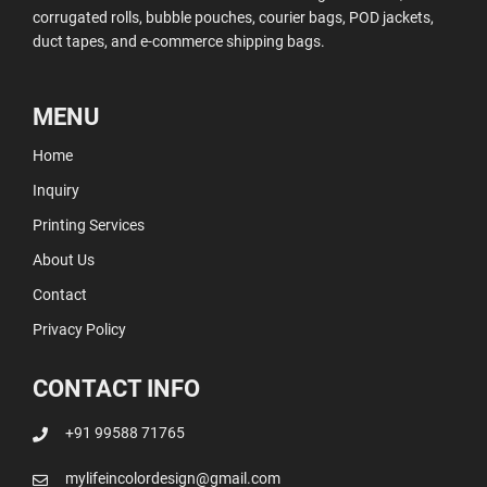
corrugated rolls, bubble pouches, courier bags, POD jackets,
duct tapes, and e-commerce shipping bags.
MENU
Home
Inquiry
Printing Services
About Us
Contact
Privacy Policy
CONTACT INFO
+91 99588 71765
mylifeincolordesign@gmail.com