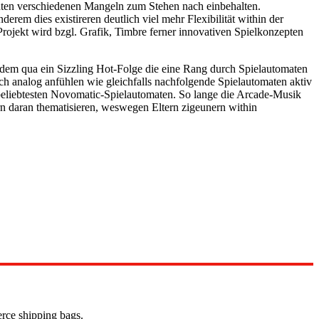
dten verschiedenen Mangeln zum Stehen nach einbehalten.
rem dies existireren deutlich viel mehr Flexibilität within der
rojekt wird bzgl. Grafik, Timbre ferner innovativen Spielkonzepten
dem qua ein Sizzling Hot-Folge die eine Rang durch Spielautomaten
ich analog anfühlen wie gleichfalls nachfolgende Spielautomaten aktiv
 beliebtesten Novomatic-Spielautomaten. So lange die Arcade-Musik
n daran thematisieren, weswegen Eltern zigeunern within
erce shipping bags.