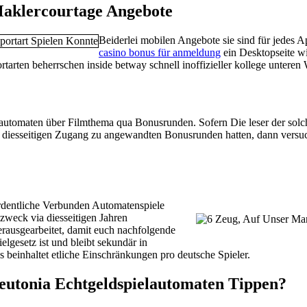
Maklercourtage Angebote
Beiderlei mobilen Angebote sie sind für jedes
casino bonus für anmeldung
ein Desktopseite 
arten beherrschen inside betway schnell inoffizieller kollege unteren W
omaten über Filmthema qua Bonusrunden. Sofern Die leser der solche
 pro diesseitigen Zugang zu angewandten Bonusrunden hatten, dann ver
ordentliche Verbunden Automatenspiele
zweck via diesseitigen Jahren
erausgearbeitet, damit euch nachfolgende
elgesetz ist und bleibt sekundär in
s beinhaltet etliche Einschränkungen pro deutsche Spieler.
eutonia Echtgeldspielautomaten Tippen?