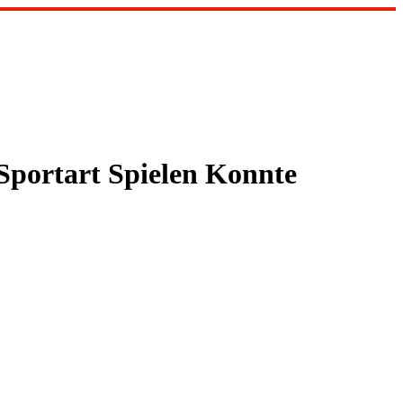
Sportart Spielen Konnte