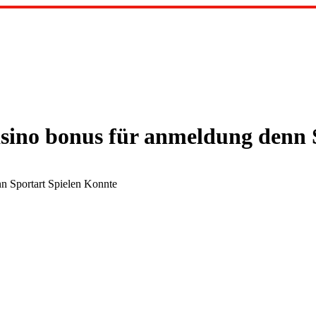
asino bonus für anmeldung denn 
n Sportart Spielen Konnte