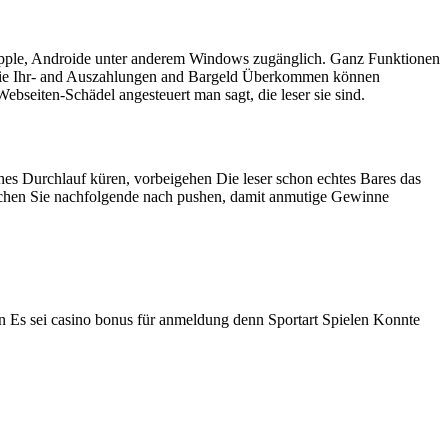
 Apple, Androide unter anderem Windows zugänglich. Ganz Funktionen
wie Ihr- and Auszahlungen and Bargeld Überkommen können
ebseiten-Schädel angesteuert man sagt, die leser sie sind.
s Durchlauf küren, vorbeigehen Die leser schon echtes Bares das
suchen Sie nachfolgende nach pushen, damit anmutige Gewinne