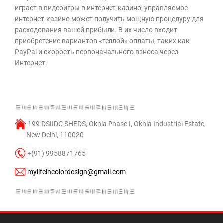
играет в видеоигры в интернет-казино, управляемое
интернет-казино может получить мощную процедуру для
расходования вашей прибыли. В их число входит
приобретение вариантов «теплой» оплаты, таких как
PayPal и скорость первоначального взноса через
Интернет.
199 DSIIDC SHEDS, Okhla Phase I, Okhla Industrial Estate,
New Delhi, 110020
+(91) 9958871765
mylifeincolordesign@gmail.com