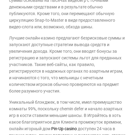
суммы основаны на тысячах видеоигр с точными
денежными средствами и в результате обычно
публикуются. Кроме того, они перемещают обычную
циркуляцию Snap-to-Master в виде предоставленного
видео-слота или, возможно, обхода шины.
Лучшие онлайн-казино предлагают безрисковые суммы и
запускают доступные стратегии вывода средств и
увеличения дохода. Кроме того, они вводят бонусы за
регистрацию и запускают системы льгот для преданных
участников. Такие веб-сайты, как правило,
регистрируются в надежных органах по азартным играм,
и начинаются с того, что мельницы с нечетным
количеством игроков обычно проверяются на предмет
более разумного участия.
Уникальный блэкджек, в том числе, имел преимущество
комнаты 99%, поскольку chemin defer и начало азартных
игр в кости ставили меньшие шансы. В Играйтесь в хоть
какое благоприятное для Клиента промежуток времени,
онлайн игорный дом
Pin-Up casino
доступен 24 часа в