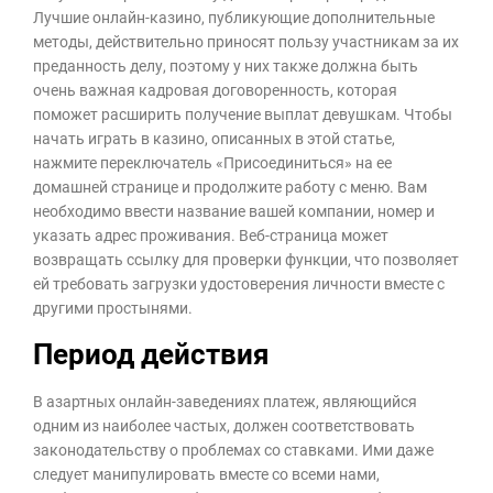
Лучшие онлайн-казино, публикующие дополнительные
методы, действительно приносят пользу участникам за их
преданность делу, поэтому у них также должна быть
очень важная кадровая договоренность, которая
поможет расширить получение выплат девушкам. Чтобы
начать играть в казино, описанных в этой статье,
нажмите переключатель «Присоединиться» на ее
домашней странице и продолжите работу с меню. Вам
необходимо ввести название вашей компании, номер и
указать адрес проживания. Веб-страница может
возвращать ссылку для проверки функции, что позволяет
ей требовать загрузки удостоверения личности вместе с
другими простынями.
Период действия
В азартных онлайн-заведениях платеж, являющийся
одним из наиболее частых, должен соответствовать
законодательству о проблемах со ставками. Ими даже
следует манипулировать вместе со всеми нами,