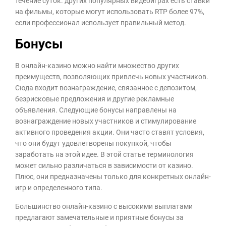
течение суток. других популярных видеоиграх есть ставки
на фильмы, которые могут использовать RTP более 97%,
если профессионал использует правильный метод.
Бонусы
В онлайн-казино можно найти множество других
преимуществ, позволяющих привлечь новых участников.
Сюда входит вознаграждение, связанное с депозитом,
безрисковые предложения и другие рекламные
объявления. Следующие бонусы направлены на
вознаграждение новых участников и стимулирование
активного проведения акции. Они часто ставят условия,
что они будут удовлетворены покупкой, чтобы
заработать на этой идее. В этой статье терминология
может сильно различаться в зависимости от казино.
Плюс, они предназначены только для конкретных онлайн-
игр и определенного типа.
Большинство онлайн-казино с высокими выплатами
предлагают замечательные и приятные бонусы за