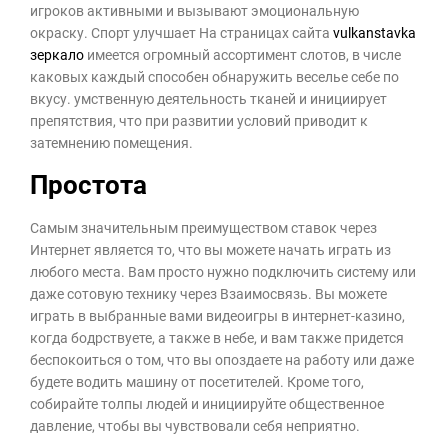
игроков активными и вызывают эмоциональную
окраску.
Спорт улучшает На страницах сайта
vulkanstavka
зеркало
имеется огромный ассортимент слотов, в числе
каковых каждый способен обнаружить веселье себе по
вкусу. умственную деятельность тканей и инициирует
препятствия, что при развитии условий приводит к
затемнению помещения.
Простота
Самым значительным преимуществом ставок через
Интернет является то, что вы можете начать играть из
любого места. Вам просто нужно подключить систему или
даже сотовую технику через Взаимосвязь. Вы можете
играть в выбранные вами видеоигры в интернет-казино,
когда бодрствуете, а также в небе, и вам также придется
беспокоиться о том, что вы опоздаете на работу или даже
будете водить машину от посетителей. Кроме того,
собирайте толпы людей и инициируйте общественное
давление, чтобы вы чувствовали себя неприятно.