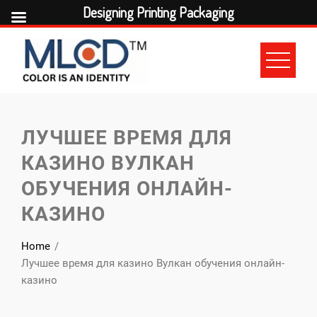
Designing Printing Packaging
Skip
to
content
ЛУЧШЕЕ ВРЕМЯ ДЛЯ
КАЗИНО ВУЛКАН
ОБУЧЕНИЯ ОНЛАЙН-
КАЗИНО
Home
Лучшее время для казино Вулкан обучения онлайн-
казино