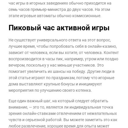
час игры в игорных заведениях обычно приходится на
семь часов премьер-министра до двух часов.
На этом
этапе игровые автоматы обычно комиссионные.
Пиковый час активной игры
Не существует универсального ответа на этот вопрос,
лучшее время, чтобы попробовать себя в онлайн-казино,
зависит от человека, если вы хотите, от человека. Контент
воспроизводится в часы пик, например, утром или поздно
вечером, поскольку у нас меньше участников. Это
помогает увеличить их шансы на победу. Другие люди в
этой статье играют по праздникам, потому что игорные
дома выставляют крупные бонусы и инициируют
мероприятия по улучшению своего котенка.
Еще один важный шаг, на который следует обратить
внимание, — это то, является ли индивидуальная точка
зрения онлайн-ставками отвлечением от нежелательных
чувств и серьезной работой. Вы можете заметить это как
любое развлечение, хорошее время для опыта может