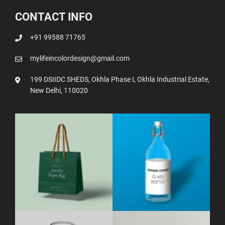
CONTACT INFO
+91 99588 71765
mylifeincolordesign@gmail.com
199 DSIIDC SHEDS, Okhla Phase I, Okhla Industrial Estate,
New Delhi, 110020