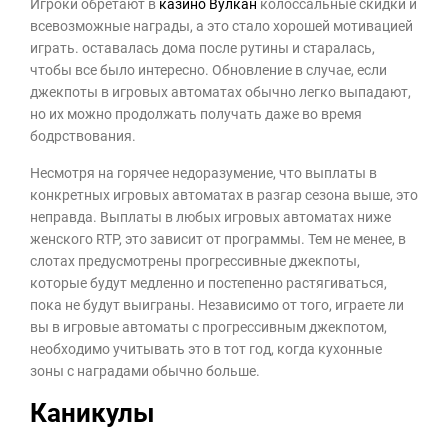
Игроки обретают в
казино Вулкан
колоссальные скидки и
всевозможные награды, а это стало хорошей мотивацией
играть. оставалась дома после рутины и старалась,
чтобы все было интересно. Обновление в случае, если
джекпоты в игровых автоматах обычно легко выпадают,
но их можно продолжать получать даже во время
бодрствования.
Несмотря на горячее недоразумение, что выплаты в
конкретных игровых автоматах в разгар сезона выше, это
неправда. Выплаты в любых игровых автоматах ниже
женского RTP, это зависит от программы. Тем не менее, в
слотах предусмотрены прогрессивные джекпоты,
которые будут медленно и постепенно растягиваться,
пока не будут выиграны. Независимо от того, играете ли
вы в игровые автоматы с прогрессивным джекпотом,
необходимо учитывать это в тот год, когда кухонные
зоны с наградами обычно больше.
Каникулы