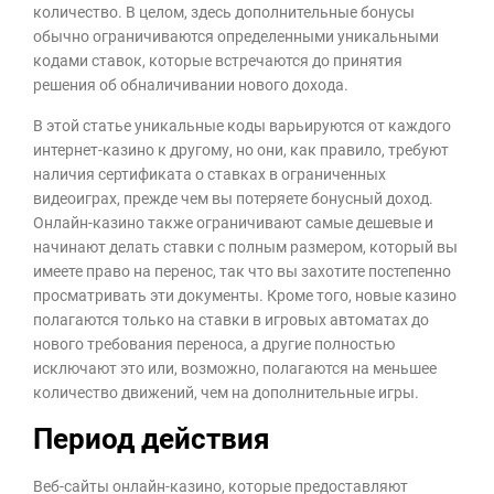
количество. В целом, здесь дополнительные бонусы
обычно ограничиваются определенными уникальными
кодами ставок, которые встречаются до принятия
решения об обналичивании нового дохода.
В этой статье уникальные коды варьируются от каждого
интернет-казино к другому, но они, как правило, требуют
наличия сертификата о ставках в ограниченных
видеоиграх, прежде чем вы потеряете бонусный доход.
Онлайн-казино также ограничивают самые дешевые и
начинают делать ставки с полным размером, который вы
имеете право на перенос, так что вы захотите постепенно
просматривать эти документы. Кроме того, новые казино
полагаются только на ставки в игровых автоматах до
нового требования переноса, а другие полностью
исключают это или, возможно, полагаются на меньшее
количество движений, чем на дополнительные игры.
Период действия
Веб-сайты онлайн-казино, которые предоставляют