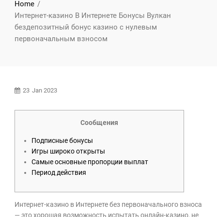
Home
Интернет-казино В Интернете Бонусы Вулкан
бездепозитный бонус казино с нулевым
первоначальным взносом
23
Jan 2023
Сообщения
Подписные бонусы
Игры широко открыты
Самые основные пропорции выплат
Период действия
Интернет-казино в Интернете без первоначального взноса
— это хорошая возможность испытать онлайн-казино, не