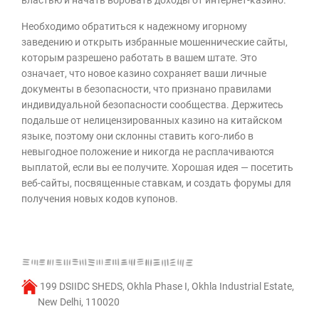
Необходимо обратиться к надежному игорному
заведению и открыть избранные мошеннические сайты,
которым разрешено работать в вашем штате. Это
означает, что новое казино сохраняет ваши личные
документы в безопасности, что признано правилами
индивидуальной безопасности сообщества. Держитесь
подальше от нелицензированных казино на китайском
языке, поэтому они склонны ставить кого-либо в
невыгодное положение и никогда не расплачиваются
выплатой, если вы ее получите. Хорошая идея — посетить
веб-сайты, посвященные ставкам, и создать форумы для
получения новых кодов купонов.
199 DSIIDC SHEDS, Okhla Phase I, Okhla Industrial Estate,
New Delhi, 110020