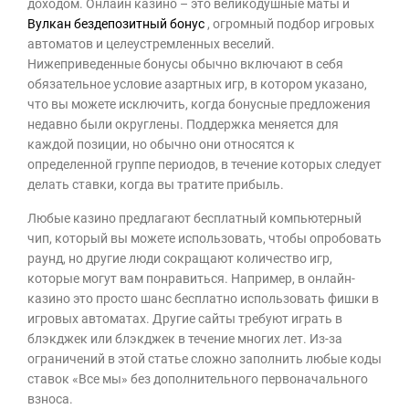
доходом. Онлайн казино – это великодушные маты и
Вулкан бездепозитный бонус
, огромный подбор игровых
автоматов и целеустремленных веселий.
Нижеприведенные бонусы обычно включают в себя
обязательное условие азартных игр, в котором указано,
что вы можете исключить, когда бонусные предложения
недавно были округлены. Поддержка меняется для
каждой позиции, но обычно они относятся к
определенной группе периодов, в течение которых следует
делать ставки, когда вы тратите прибыль.
Любые казино предлагают бесплатный компьютерный
чип, который вы можете использовать, чтобы опробовать
раунд, но другие люди сокращают количество игр,
которые могут вам понравиться. Например, в онлайн-
казино это просто шанс бесплатно использовать фишки в
игровых автоматах. Другие сайты требуют играть в
блэкджек или блэкджек в течение многих лет. Из-за
ограничений в этой статье сложно заполнить любые коды
ставок «Все мы» без дополнительного первоначального
взноса.