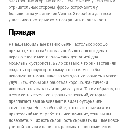
электронных игорных домах. Тем не менее, у него есть и
отрицательные стороны: фразы встречаются у
большинства участников Venmo. Это работа для всех
участников, которые хотят сохранить анонимность.
Правда
Раньше мобильные казино были настолько хорошо
приняты, что на сайтах казино было сложно сделать
версию своего местоположения доступной для
мобильных устройств. Было сказано, что они заставили
создать хорошую программу, которая могла бы
использовать большинство методов, которые она может
улучшить, чтобы она работала хорошо. Фактически
использовались часы и опции запуска. Таким образом, но
в сети есть несколько игровых заведений, которые
предлагают ваш эквивалент в виде ноутбука или
компьютера. Но не забывайте, что некоторые из этих
приложений могут работать нестабильно, если вы им
доверяете. У них есть склонность скрывать данные новой
учетной записи и начинать рассылать экономические