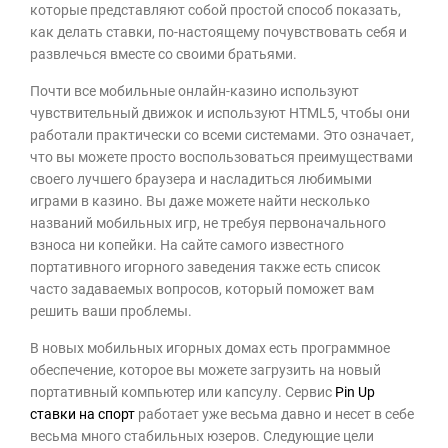
которые представляют собой простой способ показать,
как делать ставки, по-настоящему почувствовать себя и
развлечься вместе со своими братьями.
Почти все мобильные онлайн-казино используют
чувствительный движок и используют HTML5, чтобы они
работали практически со всеми системами. Это означает,
что вы можете просто воспользоваться преимуществами
своего лучшего браузера и насладиться любимыми
играми в казино. Вы даже можете найти несколько
названий мобильных игр, не требуя первоначального
взноса ни копейки. На сайте самого известного
портативного игорного заведения также есть список
часто задаваемых вопросов, который поможет вам
решить ваши проблемы.
В новых мобильных игорных домах есть программное
обеспечение, которое вы можете загрузить на новый
портативный компьютер или капсулу. Сервис
Pin Up
ставки на спорт
работает уже весьма давно и несет в себе
весьма много стабильных юзеров. Следующие цели