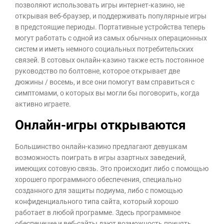
позволяют использовать игры интернет-казино, не
открывая веб-браузер, и поддерживать популярные игры
в предстоящие периоды. Портативные устройства теперь
могут работать с одной из самых обычных операционных
систем и иметь немного социальных потребительских
связей. В сотовых онлайн-казино также есть постоянное
руководство по болтовне, которое открывает две
дюжины / восемь, и все они помогут вам справиться с
симптомами, о которых вы могли бы поговорить, когда
активно играете.
Онлайн-игры открываются
Большинство онлайн-казино предлагают девушкам
возможность поиграть в игры азартных заведений,
имеющих сотовую связь. Это происходит либо с помощью
хорошего программного обеспечения, специально
созданного для защиты подиума, либо с помощью
конфиденциального типа сайта, который хорошо
работает в любой программе. Здесь программное
обеспечение и веб-сайты дают возможность принять