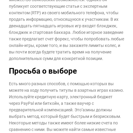
публикует соответствующие статьи с экспертным
контентом (RTP) из своего мобильного телефона, чтобы
продать информацию, относящуюся к участникам. В их
двенадцать-пятнадцать игровых игр входят блэкджек,
блэкджек и стартовая баккара. Любое игорное заведение
также предлагает счет форекс, чтобы попробовать любые
онлайн-игры, кроме того, и вы закажете лимиты колес, и
вы почти всегда будете тратить время на получение
дополнительных сумм для конкретной позиции.
Просьба о выборе
Есть много разных способов, с помощью которых вы
можете на ходу получить титулы в азартных играх казино.
Используйте кредитную карту, электронный бюджет
через PayPal или биткойн, а также ваучер с
предварительной компенсацией. Это’азины должны
выбрать метод, который будет быстрым и безрисковым.
Некоторые методы также имеют более низкие счета по
сравнению с ними. Вы можете найти самые известные