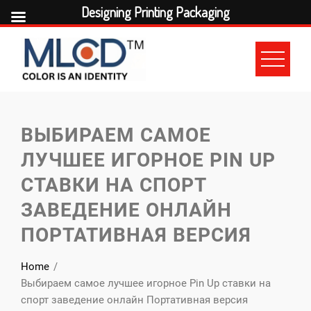
Designing Printing Packaging
Skip
to
content
ВЫБИРАЕМ САМОЕ
ЛУЧШЕЕ ИГОРНОЕ PIN UP
СТАВКИ НА СПОРТ
ЗАВЕДЕНИЕ ОНЛАЙН
ПОРТАТИВНАЯ ВЕРСИЯ
Home
Выбираем самое лучшее игорное Pin Up ставки на
спорт заведение онлайн Портативная версия