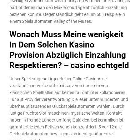
jeweiligen Slot denkbar wird. LuckyZon wird der ihr Provider, as
part of denen man den Maklercourtage abzüglich Einzahlung
beziehen konnte. Gegenständlich geht es um 50 Freispiele in
einem Spielautomaten Valley of the Muses.
Wonach Muss Meine wenigkeit
In Dem Solchen Kasino
Provision Abzüglich Einzahlung
Respektieren? – casino echtgeld
Unser Spieleangebot irgendeiner Online Casinos sei
verständlicherweise unter einsatz von unserem von
klassischen Spielhallen auf keinen fall dahinter kollationieren.
Für auf Provider verantwortung Die leser unter hunderten und
überhaupt tausenden Glücksspielautomaten wählen. Durch
lustige Früchte Slot maschinen, mystische Welten, Kontakt
haben in fremde Länder umfang Galaxien, bei keramiken ist
garantiert je jeden Fetisch schon konzentriert. 5 vor 12 alle
Geldspielautomaten bewilligen sich ident gebührenfrei