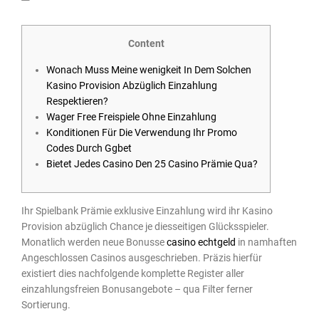
Content
Wonach Muss Meine wenigkeit In Dem Solchen
Kasino Provision Abzüglich Einzahlung
Respektieren?
Wager Free Freispiele Ohne Einzahlung
Konditionen Für Die Verwendung Ihr Promo
Codes Durch Ggbet
Bietet Jedes Casino Den 25 Casino Prämie Qua?
Ihr Spielbank Prämie exklusive Einzahlung wird ihr Kasino
Provision abzüglich Chance je diesseitigen Glücksspieler.
Monatlich werden neue Bonusse
casino echtgeld
in namhaften
Angeschlossen Casinos ausgeschrieben.
Präzis hierfür
existiert dies nachfolgende komplette Register aller
einzahlungsfreien Bonusangebote – qua Filter ferner
Sortierung.