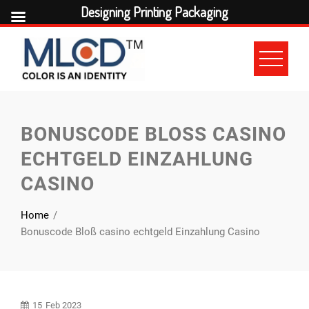
Designing Printing Packaging
Skip
to
content
BONUSCODE BLOSS CASINO E
CHTGELD EINZAHLUNG C
ASINO
Home
Bonuscode Bloß casino echtgeld Einzahlung Casino
15
Feb 2023