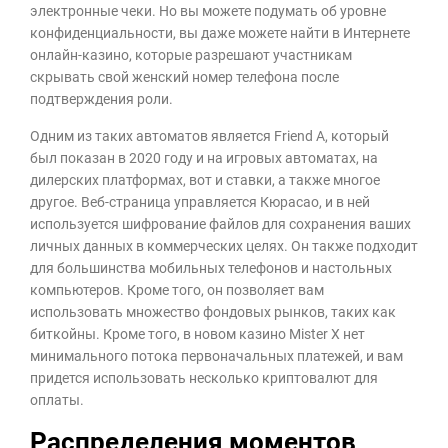
электронные чеки. Но вы можете подумать об уровне
конфиденциальности, вы даже можете найти в Интернете
онлайн-казино, которые разрешают участникам
скрывать свой женский номер телефона после
подтверждения роли.
Одним из таких автоматов является Friend A, который
был показан в 2020 году и на игровых автоматах, на
дилерских платформах, вот и ставки, а также многое
другое. Веб-страница управляется Кюрасао, и в ней
используется шифрование файлов для сохранения ваших
личных данных в коммерческих целях. Он также подходит
для большинства мобильных телефонов и настольных
компьютеров. Кроме того, он позволяет вам
использовать множество фондовых рынков, таких как
биткойны. Кроме того, в новом казино Mister X нет
минимального потока первоначальных платежей, и вам
придется использовать несколько криптовалют для
оплаты.
Распределения моментов