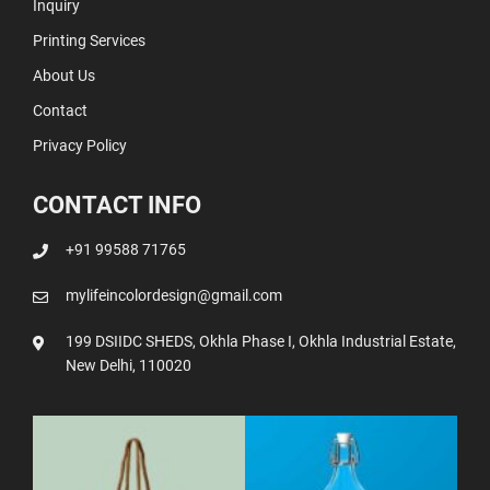
Inquiry
Printing Services
About Us
Contact
Privacy Policy
CONTACT INFO
+91 99588 71765
mylifeincolordesign@gmail.com
199 DSIIDC SHEDS, Okhla Phase I, Okhla Industrial Estate,
New Delhi, 110020