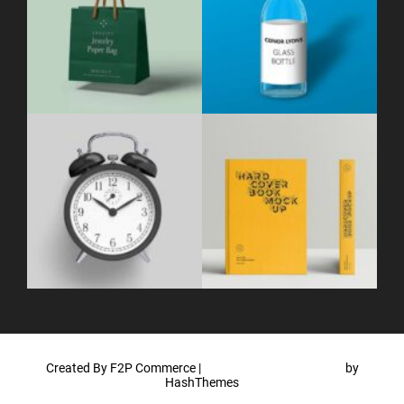
Created By F2P Commerce
|
WordPress Theme - Total
by
HashThemes