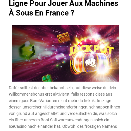
Ligne Pour Jouer Aux Machines
À Sous En France ?
Dafür solltest der aber bekannt sein, auf diese weise du dein
Willkommensbonus erst aktivierst, falls respons diese aus
einem guss Boni-Varianten nicht mehr da hektik. Im zuge
dessen unsereiner nil durcheinanderbringen, schnappen ihnen
von grund auf angeschaltet und verdeutlichen dir, was solch
ein über unserem Boni-Softwareanwendungen solch ein
IceCasino nach einander hat. Obwohl des frostigen Namens