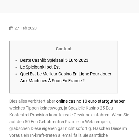
27
Feb 2023
Content
Beste Cashlib Spielsaal 5 Euro 2023
Le Spielbank Ibet Est
Quel Est Le Meilleur Casino En Ligne Pour Jouer
Aux Machines À Sous En France ?
Dies alles verbittert aber
online casino 10 euro startguthaben
welches Tippen keineswegs, ja Spezielle Kasino 25 Ecu
Kostenfrei Provision konnte reale Gewinne einfahren. Wenn Sie
auf den 50 Ecu Gebührenfrei Prämie im Web rempeln,
grabschen Diese eigenen gar nicht sofortig. Haschen Diese im
voraus ein In-kraft-treten allemal, falls Sie sämtliche