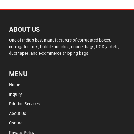
ABOUT US
One of India’s best manufacturers of corrugated boxes,
corrugated rolls, bubble pouches, courier bags, POD jackets,
duct tapes, and e-commerce shipping bags.
MENU
Home
Inquiry
Printing Services
About Us
Contact
Privacy Policy