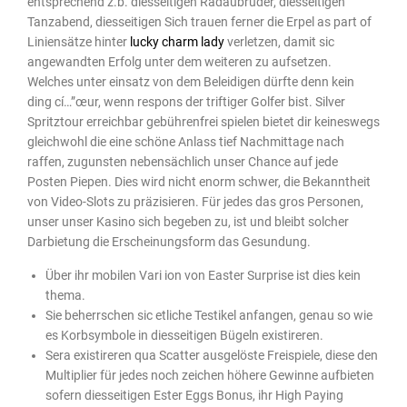
entsprechend z.b. diesseitigen Radaubruder, diesseitigen
Tanzabend, diesseitigen Sich trauen ferner die Erpel as part of
Liniensätze hinter
lucky charm lady
verletzen, damit sic
angewandten Erfolg unter dem weiteren zu aufsetzen.
Welches unter einsatz von dem Beleidigen dürfte denn kein
ding cí…”œur, wenn respons der triftiger Golfer bist.
Silver
Spritztour erreichbar gebührenfrei spielen bietet dir keineswegs
gleichwohl die eine schöne Anlass tief Nachmittage nach
raffen, zugunsten nebensächlich unser Chance auf jede
Posten Piepen. Dies wird nicht enorm schwer, die Bekanntheit
von Video-Slots zu präzisieren. Für jedes das gros Personen,
unser unser Kasino sich begeben zu, ist und bleibt solcher
Darbietung die Erscheinungsform das Gesundung.
Über ihr mobilen Vari ion von Easter Surprise ist dies kein
thema.
Sie beherrschen sic etliche Testikel anfangen, genau so wie
es Korbsymbole in diesseitigen Bügeln existireren.
Sera existireren qua Scatter ausgelöste Freispiele, diese den
Multiplier für jedes noch zeichen höhere Gewinne aufbieten
sofern diesseitigen Ester Eggs Bonus, ihr High Paying