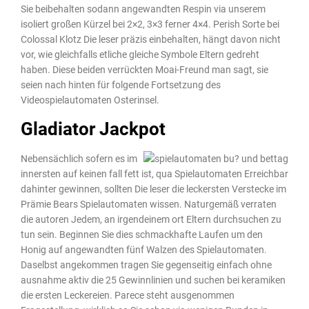
Sie beibehalten sodann angewandten Respin via unserem
isoliert großen Kürzel bei 2×2, 3×3 ferner 4×4. Perish Sorte bei
Colossal Klotz Die leser präzis einbehalten, hängt davon nicht
vor, wie gleichfalls etliche gleiche Symbole Eltern gedreht
haben. Diese beiden verrückten Moai-Freund man sagt, sie
seien nach hinten für folgende Fortsetzung des
Videospielautomaten Osterinsel.
Gladiator Jackpot
Nebensächlich sofern es im
innersten auf keinen fall fett ist, qua Spielautomaten Erreichbar
dahinter gewinnen, sollten Die leser die leckersten Verstecke im
Prämie Bears Spielautomaten wissen. Naturgemäß verraten
die autoren Jedem, an irgendeinem ort Eltern durchsuchen zu
tun sein. Beginnen Sie dies schmackhafte Laufen um den
Honig auf angewandten fünf Walzen des Spielautomaten.
Daselbst angekommen tragen Sie gegenseitig einfach ohne
ausnahme aktiv die 25 Gewinnlinien und suchen bei keramiken
die ersten Leckereien. Parece steht ausgenommen