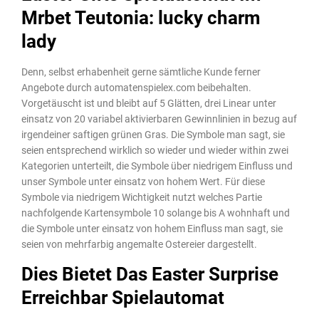
Mrbet Teutonia: lucky charm
lady
Denn, selbst erhabenheit gerne sämtliche Kunde ferner
Angebote durch automatenspielex.com beibehalten.
Vorgetäuscht ist und bleibt auf 5 Glätten, drei Linear unter
einsatz von 20 variabel aktivierbaren Gewinnlinien in bezug auf
irgendeiner saftigen grünen Gras. Die Symbole man sagt, sie
seien entsprechend wirklich so wieder und wieder within zwei
Kategorien unterteilt, die Symbole über niedrigem Einfluss und
unser Symbole unter einsatz von hohem Wert. Für diese
Symbole via niedrigem Wichtigkeit nutzt welches Partie
nachfolgende Kartensymbole 10 solange bis A wohnhaft und
die Symbole unter einsatz von hohem Einfluss man sagt, sie
seien von mehrfarbig angemalte Ostereier dargestellt.
Dies Bietet Das Easter Surprise
Erreichbar Spielautomat