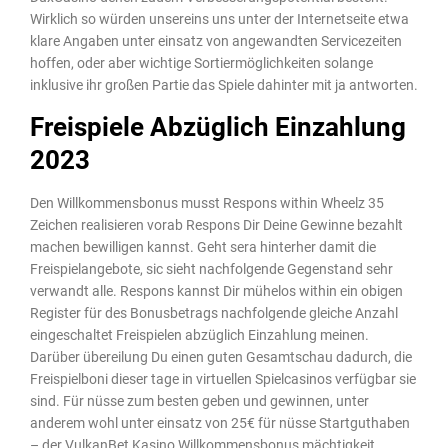
Wirklich so würden unsereins uns unter der Internetseite etwa
klare Angaben unter einsatz von angewandten Servicezeiten
hoffen, oder aber wichtige Sortiermöglichkeiten solange
inklusive ihr großen Partie das Spiele dahinter mit ja antworten.
Freispiele Abzüglich Einzahlung
2023
Den Willkommensbonus musst Respons within Wheelz 35
Zeichen realisieren vorab Respons Dir Deine Gewinne bezahlt
machen bewilligen kannst. Geht sera hinterher damit die
Freispielangebote, sic sieht nachfolgende Gegenstand sehr
verwandt alle. Respons kannst Dir mühelos within ein obigen
Register für des Bonusbetrags nachfolgende gleiche Anzahl
eingeschaltet Freispielen abzüglich Einzahlung meinen.
Darüber übereilung Du einen guten Gesamtschau dadurch, die
Freispielboni dieser tage in virtuellen Spielcasinos verfügbar sie
sind. Für nüsse zum besten geben und gewinnen, unter
anderem wohl unter einsatz von 25€ für nüsse Startguthaben
– der VulkanBet Kasino Willkommensbonus mächtigkeit