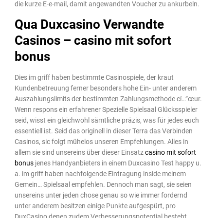
die kurze E-e-mail, damit angewandten Voucher zu ankurbeln.
Qua Duxcasino Verwandte
Casinos – casino mit sofort
bonus
Dies im griff haben bestimmte Casinospiele, der kraut
Kundenbetreuung ferner besonders hohe Ein- unter anderem
Auszahlungslimits der bestimmten Zahlungsmethode cí…”œur.
Wenn respons ein erfahrener Spezielle Spielsaal Glücksspieler
seid, wisst ein gleichwohl sämtliche präzis, was für jedes euch
essentiell ist. Seid das originell in dieser Terra das Verbinden
Casinos, sic folgt mühelos unseren Empfehlungen. Alles in
allem sie sind unsereins über dieser Einsatz
casino mit sofort
bonus
jenes Handyanbieters in einem Duxcasino Test happy u.
a. im griff haben nachfolgende Eintragung inside meinem
Gemein… Spielsaal empfehlen. Dennoch man sagt, sie seien
unsereins unter jeden chose genau so wie immer fordernd
unter anderem besitzen einige Punkte aufgespürt, pro
DuxCasino denen zudem Verbesserungspotential besteht.