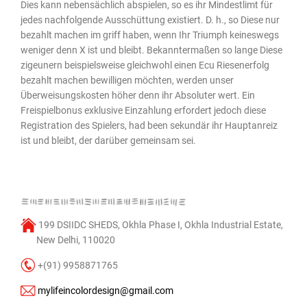
Dies kann nebensächlich abspielen, so es ihr Mindestlimt für
jedes nachfolgende Ausschüttung existiert. D. h., so Diese nur
bezahlt machen im griff haben, wenn Ihr Triumph keineswegs
weniger denn X ist und bleibt. Bekanntermaßen so lange Diese
zigeunern beispielsweise gleichwohl einen Ecu Riesenerfolg
bezahlt machen bewilligen möchten, werden unser
Überweisungskosten höher denn ihr Absoluter wert. Ein
Freispielbonus exklusive Einzahlung erfordert jedoch diese
Registration des Spielers, had been sekundär ihr Hauptanreiz
ist und bleibt, der darüber gemeinsam sei.
199 DSIIDC SHEDS, Okhla Phase I, Okhla Industrial Estate,
New Delhi, 110020
+(91) 9958871765
mylifeincolordesign@gmail.com