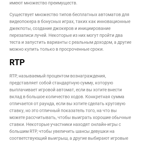
имеют множество преимуществ.
Существует множество типов бесплатных автоматов для
видеопокера в бонусных играх, таких как инновационные
джекпоты, создание джокеров и инициирование
перезаписи лучей. Некоторые из них могут пройти два
теста и запустить варианты с реальным доходом, а другие
можно купить только в просроченные сроки.
RTP
RTP, называемый процентом вознаграждения,
представляет собой стандартную сумму, которую
выплачивает игровой автомат, если вы хотите внести
вклад в большое количество ходов. Конкретная сумма
отличается от раунда, если вы хотите сделать круговую
ставку, но это отличный показатель того, на что вы
можете рассчитывать, чтобы выиграть хорошие обычные
ставки. Некоторые участники находят онлайн-игры с
большим RTP, чтобы увеличить шансы девушки на
соответствующий выигрыш, а другие выбирают игровые