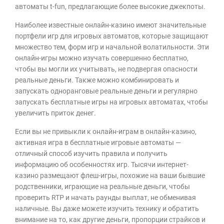
автоматы t-fun, предлагающие более высокие джекпоты.
Наиболее известные онлайн-казино имеют значительные
портфели игр для игровых автоматов, которые защищают
множество тем, форм игр и начальной волатильности. Эти
онлайн-игры можно изучать совершенно бесплатно,
чтобы вы могли их учитывать, не подвергая опасности
реальные деньги. Также можно комбинировать и
запускать одноранговые реальные деньги и регулярно
запускать бесплатные игры на игровых автоматах, чтобы
увеличить приток денег.
Если вы не привыкли к онлайн-играм в онлайн-казино,
активная игра в бесплатные игровые автоматы —
отличный способ изучить правила и получить
информацию об особенностях игр. Тысячи интернет-
казино размещают флеш-игры, похожие на ваши бывшие
родственники, играющие на реальные деньги, чтобы
проверить RTP и начать раунды выплат, не обменивая
наличные. Вы даже можете изучить технику и обратить
внимание на то, как другие деньги, пропорции страйков и