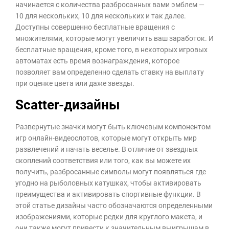
начинается с количества разбросанных вами эмблем —
10 для нескольких, 10 для нескольких и так далее.
Доступны совершенно бесплатные вращения с
множителями, которые могут увеличить ваш заработок. И
бесплатные вращения, кроме того, в некоторых игровых
автоматах есть время вознаграждения, которое
позволяет вам определенно сделать ставку на выплату
при оценке цвета или даже звезды.
Scatter-дизайны
Развернутые значки могут быть ключевым компонентом
игр онлайн-видеослотов, которые могут открыть мир
развлечений и начать веселье. В отличие от звездных
скоплений соответствия или того, как вы можете их
получить, разбросанные символы могут появляться где
угодно на рыболовных катушках, чтобы активировать
преимущества и активировать спортивные функции. В
этой статье дизайны часто обозначаются определенными
изображениями, которые редки для круглого макета, и
они также могут привести к значительным выигрышам в