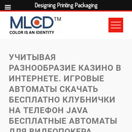
Designing Printing Packaging
Skip
to
content
УЧИТЫВАЯ
РАЗНООБРАЗИЕ КАЗИНО В
ИНТЕРНЕТЕ. ИГРОВЫЕ
АВТОМАТЫ СКАЧАТЬ
БЕСПЛАТНО КЛУБНИЧКИ
НА ТЕЛЕФОН JAVA
БЕСПЛАТНЫЕ АВТОМАТЫ
ДЛЯ ВИДЕОПОКЕРА