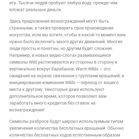
игр. Тысячи людей пробуют любую воду, прежде чем
вложат реальные деньги.
Здесь предложения вознаграждений могут быть
странными, а также проверить свои произведения
искусства, если вы хотите, чтобы в какой-то момент вам
нужно было включить много других движений. Многие
люди просты и понятны, но другим будет сложнее.
Например, в новых видео-слотах развивающиеся
символы Wild растягиваются из стороны в сторону и
вертикально вокруг барабанов, Warm Wilds — это
ожидание на экране, связанное с группами вращений, и
инициирование изменения Wilds — переход от вашего
места к другому. Некоторые даже используют
дополнительное время, которое позволяет вам
заработать много кредитов без ставок на
вознаграждение!
Символы разброса будут широко используемым типом
увеличения количества бесплатных вращений. Обычно
количество бесплатных ходов естественным образом