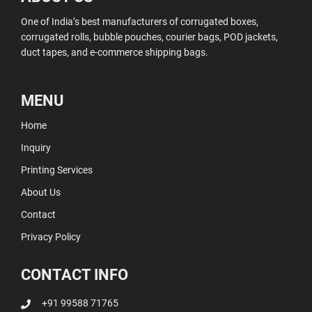
One of India’s best manufacturers of corrugated boxes,
corrugated rolls, bubble pouches, courier bags, POD jackets,
duct tapes, and e-commerce shipping bags.
MENU
Home
Inquiry
Printing Services
About Us
Contact
Privacy Policy
CONTACT INFO
+91 99588 71765