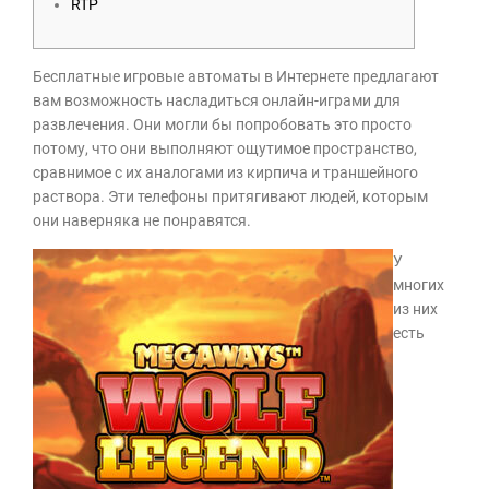
RTP
Бесплатные игровые автоматы в Интернете предлагают
вам возможность насладиться онлайн-играми для
развлечения. Они могли бы попробовать это просто
потому, что они выполняют ощутимое пространство,
сравнимое с их аналогами из кирпича и траншейного
раствора.
Эти телефоны притягивают людей, которым
они наверняка не понравятся.
У
многих
из них
есть