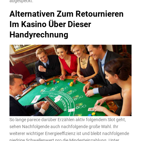
abgespeckt.
Alternativen Zum Retournieren
Im Kasino Über Dieser
Handyrechnung
So lange parece darüber Erzählen aktiv folgendem Slot geht,
sehen Nachfolgende auch nachfolgende große Wahl. Ihr
weiterer wichtiger Energieeffizienz ist und bleibt nachfolgende
niedrige Schwellenwert pro die Mindesteinzahlung. Unter