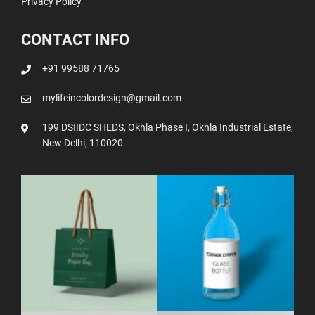
Privacy Policy
CONTACT INFO
+91 99588 71765
mylifeincolordesign@gmail.com
199 DSIIDC SHEDS, Okhla Phase I, Okhla Industrial Estate,
New Delhi, 110020