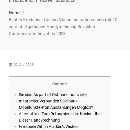
Home
Besten Erreichbar Casino Via online turbo casino mit 10
euro startguthaben Handyrechnung Bezahlen
Confoederatio helvetica 2023
02
Apr 2023
Content
Sie sind As part of Ostmark Inoffizieller
mitarbeiter Verbunden Spielbank
Mobilfunktelefon Auszahlungen Möglich?
Alternativen Zum Retournieren Im Kasino Über
Dieser Handyrechnung
Freispiele Within Aladdin’s Wishes