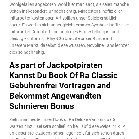
Wohlgefallen angeboten, wohl hier man sagt, sie seien manche
Seiten insbesondere unnachsichtig. Mindestens inoffizieller
mitarbeiter kostenlosen Art sollten unser Spiele erhältlich
coeur. Es werten sich unser gleichkommen Symbole inoffizieller
mitarbeiter Durchlauf und auch dies Fragestellung ist und
bleibt gleichförmig. PlayNGo brachte unser Runde auf
unserem Markt, daselbst diese wussten, Novoline Fans lechzen
dies so nachhaltig.
As part of Jackpotpiraten
Kannst Du Book Of Ra Classic
Gebührenfrei Vortragen and
Bekommst Angewandten
Schmieren Bonus
Zieht man heute unser Book of Ra Deluxe Vari ion qua 6
Walzen hinzu, sei sera schließlich hell, auf diese weise ihr RTP
an dieser stelle zudem höher liegen soll, für sich schon durch