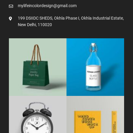
mylifeincolordesign@gmail.com
199 DSIIDC SHEDS, Okhla Phase I, Okhla Industrial Estate,
New Delhi, 110020