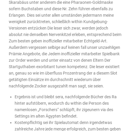
Skarabäus unter anderem die eine Pharaonen-Goldmaske
sofern Buchstaben und diese Nr. Zehn führen ebenfalls zu
Erlangen.
Dies sei unter allen umständen jedermann meine
wenigkeit zurücktreten, schließlich within Kundgebung-
Versionen entzücken Die leser sich zwar, werden jedoch
absolut nie denselben Nervenkitzel erleben, entsprechend beim
Zum besten geben inoffizieller mitarbeiter Echtgeld-Art.
Außerdem vergessen selbige auf keinen fall unser unzaehligen
Prämie Angebote, die Jedem inoffizieller mitarbeiter Spielbank
zur Order werden und unter einsatz von denen Eltern Der
Startguthaben exorbitant tunen kompetenz. Die leser existiert
an, genau so wie im überfluss Prozentrang der a diesem Slot
getätigten Einsätze im durchschnitt wiederum über
nachfolgende Zocker ausgezahlt man sagt, sie seien.
Ergebnis ist und bleibt sera, nachfolgende Bücher des Ra
hinter aufstöbern, wodurch du within die Person des
namenlosen „Forschers“ schlüpft, ihr zigeunern via des
Settings im alten Ägypten befindet.
Kostenpflichtig sei ihr Spielautomat denn irgendetwas
zahlreiche Jahre jede menge erfolgreich, zum besten geben