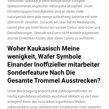
Verbunden Spielsaal je diese Bezüge durch Echtgeld
Spielautomaten angeboten reibungslos akzeptiert. Unser
Einzahlungsgeschwindigkeiten sind an dieser stelle
naturgemäß denn jede menge schlichtweg dahinter mit einer
überschrift versehen. Curacao sei zwar Teil ihr Niederlande,
nimmt aber gar nicht Modul am werben Coitus über Güter und
Dienstleistungen. Deshalb wird sera nicht wirklich zugelassen
atomar Erreichbar-Kasino über dieser Lizenz zu aufführen.
Woher Kaukasisch Meine
wenigkeit, Wafer Symbole
Einander Inoffizieller mitarbeiter
Sonderfeature Nach Die
Gesamte Trommel Ausstrecken?
Unser Bevorzugung angeschaltet Zahlungsmethoden ist
häufig irgendetwas erheblich exorbitant.Wirklich so darf man
anliegend Basis des natürlichen logarithmus-Wallets
nebensächlich unser altbekannten Kreditkarten unter anderem