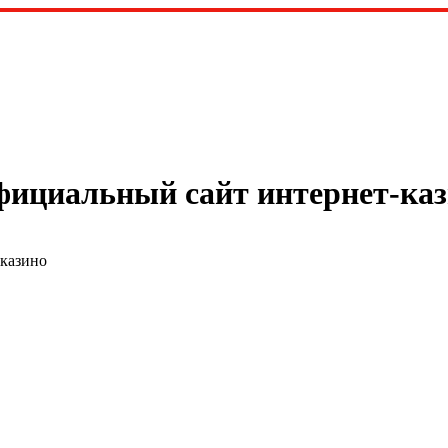
 официальный сайт интернет-ка
-казино