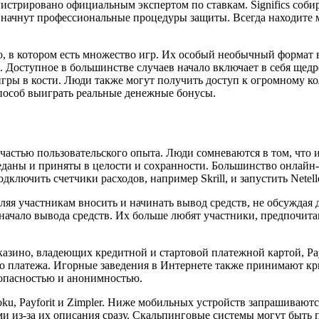
гистрировано официальным экспертом по ставкам. Significs соби
 начнут профессиональные процедуры защиты. Всегда находите 
о, в котором есть множество игр. Их особый необычный формат 
. Доступное в большинстве случаев начало включает в себя щед
 игры в кости. Люди также могут получить доступ к огромному 
особ выиграть реальные денежные бонусы.
частью пользовательского опыта. Люди сомневаются в том, что 
даны и приняты в целости и сохранности. Большинство онлайн-
лючить счетчики расходов, например Skrill, и запустить Netelle
яя участникам вносить и начинать вывод средств, не обсуждая 
начало вывода средств. Их больше любят участники, предпочита
азино, владеющих кредитной и стартовой платежной картой, Pay
ого платежа. Игорные заведения в Интернете также принимают кр
зопасностью и анонимностью.
u, Payforit и Zimpler. Ниже мобильных устройств запрашивают
 из-за их описания сразу. Скальпинговые системы могут быть п