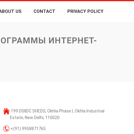
ABOUT US
CONTACT
PRIVACY POLICY
РОГРАММЫ ИНТЕРНЕТ-
199 DSIIDC SHEDS, Okhla Phase I, Okhla Industrial
Estate, New Delhi, 110020
+(91) 9958871765