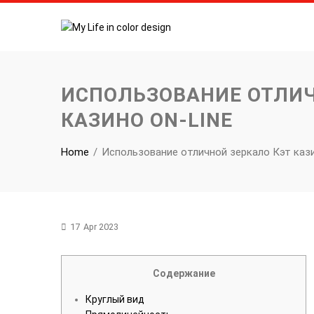
Skip
to
content
ИСПОЛЬЗОВАНИЕ ОТЛИЧ
КАЗИНО ON-LINE
Home
Использование отличной зеркало Кэт кази
17
Apr 2023
Содержание
Круглый вид