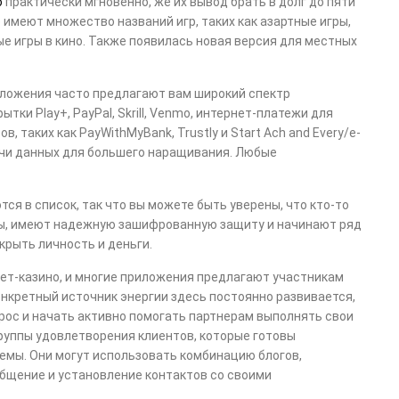
о
практически мгновенно, же их вывод брать в долг до пяти
е имеют множество названий игр, таких как азартные игры,
е игры в кино. Также появилась новая версия для местных
риложения часто предлагают вам широкий спектр
и Play+, PayPal, Skrill, Venmo, интернет-платежи для
 таких как PayWithMyBank, Trustly и Start Ach and Every/e-
дачи данных для большего наращивания. Любые
ся в список, так что вы можете быть уверены, что кто-то
ны, имеют надежную зашифрованную защиту и начинают ряд
рыть личность и деньги.
ет-казино, и многие приложения предлагают участникам
онкретный источник энергии здесь постоянно развивается,
рос и начать активно помогать партнерам выполнять свои
группы удовлетворения клиентов, которые готовы
емы. Они могут использовать комбинацию блогов,
общение и установление контактов со своими