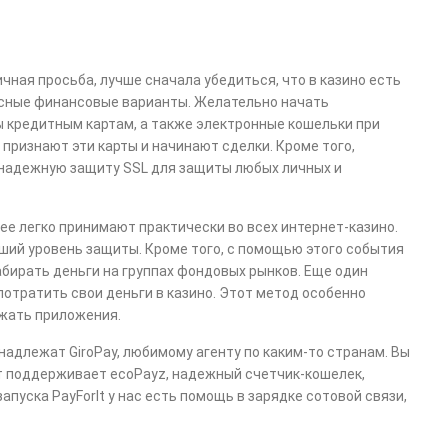
ичная просьба, лучше сначала убедиться, что в казино есть
асные финансовые варианты. Желательно начать
 кредитным картам, а также электронные кошельки при
е признают эти карты и начинают сделки. Кроме того,
 надежную защиту SSL для защиты любых личных и
 ее легко принимают практически во всех интернет-казино.
ший уровень защиты. Кроме того, с помощью этого события
бирать деньги на группах фондовых рынков. Еще один
потратить свои деньги в казино. Этот метод особенно
ужать приложения.
адлежат GiroPay, любимому агенту по каким-то странам. Вы
т поддерживает ecoPayz, надежный счетчик-кошелек,
запуска PayForIt у нас есть помощь в зарядке сотовой связи,