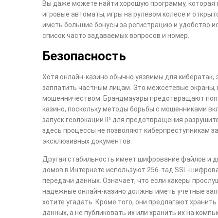
Вы даже можете найти хорошую программу, которая п
игровые автоматы, игры на рулевом колесе и открыт
иметь большие бонусы за регистрацию и удобство ис
список часто задаваемых вопросов и номер.
Безопасность
Хотя онлайн-казино обычно уязвимы для кибератак,
заплатить частным лицам. Это межсетевые экраны,
мошенничеством. Брандмауэры предотвращают попад
казино, поскольку методы борьбы с мошенниками вк
запуск геолокации IP для предотвращения разрушите
здесь процессы не позволяют киберпреступникам за
эксклюзивных документов.
Другая стабильность имеет шифрование файлов и 
домов в Интернете используют 256-тад SSL-шифров
передачи данных. Означает, что если хакеры прослуш
надежные онлайн-казино должны иметь учетные запи
хотите угадать. Кроме того, они предлагают хранит
данных, а не публиковать их или хранить их на комп