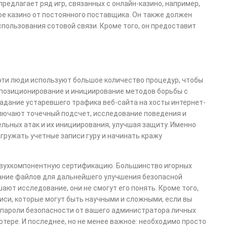
редлагает ряд игр, связанных с онлайн-казино, например,
ое казино от постоянного поставщика. Он также должен
пользования сотовой связи. Кроме того, он предоставит
 эти люди используют большое количество процедур, чтобы
 позиционирование и инициирование методов борьбы с
ание устаревшего трафика веб-сайта на хосты интернет-
лючают точечный подсчет, исследование поведения и
льных атак и их инициирования, улучшая защиту. Именно
гружать учетные записи гуру и начинать кражу
двухкомпонентную сертификацию. Большинство игорных
ание файлов для дальнейшего улучшения безопасной
ают исследование, они не смогут его понять. Кроме того,
си, которые могут быть научными и сложными, если вы
ь пароли безопасности от вашего администратора личных
ьютере. И последнее, но не менее важное: необходимо просто