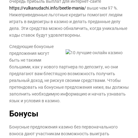
очередь прибыль выплат для интернет-сайте
https://vulkanudachi.info/beetle-mania/
выше чем 97 %.
Нижеприведенные льготные кредиты помогают людям
играть в видеоигры в казино и делать преданные делу
дела.
Эти средства можно обналичить, когда уникальные
коды ставок будут удовлетворены.
Следующие бонусные
предложения могут
быть не такими
большими, как у нового партнера по депозиту, но они
предлагают вам блестящую возможность получить
реальный доход, не рискуя своими средствами. Чтобы
претендовать на бонусные предложения ниже, вы должны
заполнить необходимую информацию и начать узнавать
язык и условия в казино.
Бонусы
Бонусные предложения казино без первоначального
взноса дают участникам возможность выиграть