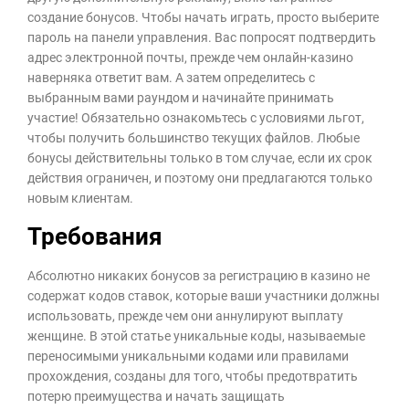
создание бонусов. Чтобы начать играть, просто выберите
пароль на панели управления. Вас попросят подтвердить
адрес электронной почты, прежде чем онлайн-казино
наверняка ответит вам. А затем определитесь с
выбранным вами раундом и начинайте принимать
участие! Обязательно ознакомьтесь с условиями льгот,
чтобы получить большинство текущих файлов. Любые
бонусы действительны только в том случае, если их срок
действия ограничен, и поэтому они предлагаются только
новым клиентам.
Требования
Абсолютно никаких бонусов за регистрацию в казино не
содержат кодов ставок, которые ваши участники должны
использовать, прежде чем они аннулируют выплату
женщине. В этой статье уникальные коды, называемые
переносимыми уникальными кодами или правилами
прохождения, созданы для того, чтобы предотвратить
потерю преимущества и начать защищать