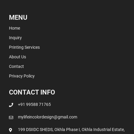
MENU
Home
Inquiry
Printing Services
About Us
Contact
Privacy Policy
CONTACT INFO
+91 99588 71765
mylifeincolordesign@gmail.com
199 DSIIDC SHEDS, Okhla Phase I, Okhla Industrial Estate,