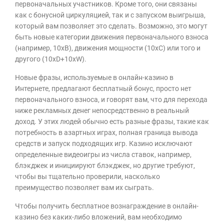
первоначальных участников. Кроме того, они связаны
как с бонусной циркуляцией, так и с запуском выигрыша,
который вам позволяет это сделать. Возможно, это могут
быть новые категории движения первоначального взноса
(например, 10xB), движения мощности (10xC) или того и
другого (10xD+10xW).
Новые фразы, используемые в онлайн-казино в
Интернете, предлагают бесплатный бонус, просто нет
первоначального взноса, и говорят вам, что для перехода
ниже рекламных денег непосредственно в реальный
доход. У этих людей обычно есть разные фразы, такие как
потребность в азартных играх, полная граница вывода
средств и запуск подходящих игр. Казино исключают
определенные видеоигры из числа ставок, например,
блэкджек и инициируют блэкджек, но другие требуют,
чтобы вы тщательно проверили, насколько
преимущество позволяет вам их сыграть.
Чтобы получить бесплатное вознаграждение в онлайн-
казино без каких-либо вложений, вам необходимо