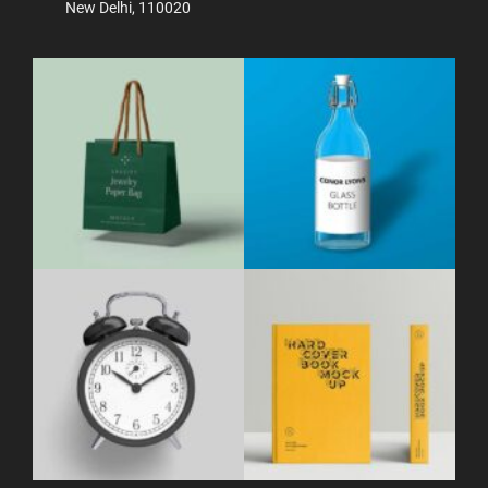
New Delhi, 110020