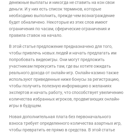
денежные выплаты и никогда не ставить на кон свои
деньги. И у них есть список терминов, которые
необходимо выполнить, прежде чем вознаграждение
будет обналичено. Некоторые из этих слов имеют
ограничения по часам, сферические ограничения и
правила ставок на начало.
В этой статье предложение предназначено для того,
чтобы привлечь новых людей и начать предлагать им
попробовать видеоигры. Они могут предложить
участникам перекусить там, где вы хотите ожидать
реального дохода от онлайн-игр. Онлайн-казино также
используют приведенные ниже бонусы за регистрацию,
чтобы получить полезную информацию о желаниях
экспертов и начать работу, что способствует увеличению
количества избранных игроков, продвигающих онлайн-
игры в будущем.
Новая дополнительная плата без первоначального
взноса требует определенного количества азартных игр,
чтобы превратить ее прямо в средства. В этой статье