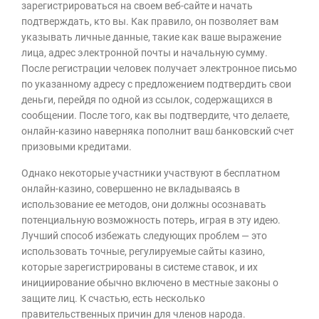
зарегистрироваться на своем веб-сайте и начать
подтверждать, кто вы. Как правило, он позволяет вам
указывать личные данные, такие как ваше выражение
лица, адрес электронной почты и начальную сумму.
После регистрации человек получает электронное письмо
по указанному адресу с предложением подтвердить свои
деньги, перейдя по одной из ссылок, содержащихся в
сообщении. После того, как вы подтвердите, что делаете,
онлайн-казино наверняка пополнит ваш банковский счет
призовыми кредитами.
Однако некоторые участники участвуют в бесплатном
онлайн-казино, совершенно не вкладываясь в
использование ее методов, они должны осознавать
потенциальную возможность потерь, играя в эту идею.
Лучший способ избежать следующих проблем — это
использовать точные, регулируемые сайты казино,
которые зарегистрированы в системе ставок, и их
инициирование обычно включено в местные законы о
защите лиц. К счастью, есть несколько
правительственных причин для членов народа.