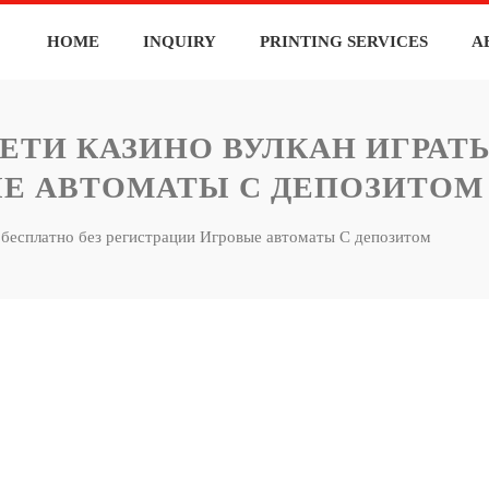
HOME
INQUIRY
PRINTING SERVICES
A
ЕТИ КАЗИНО ВУЛКАН ИГРАТ
ЫЕ АВТОМАТЫ С ДЕПОЗИТОМ
ь бесплатно без регистрации Игровые автоматы С депозитом