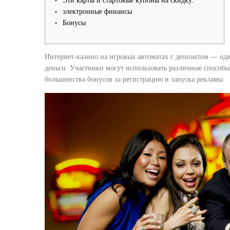
Эти карты и стартовые купоны на скидку.
электронные финансы
Бонусы
Интернет-казино на игровых автоматах с депозитом — од
деньги. Участники могут использовать различные способы
большинства бонусов за регистрацию и запуска рекламы.