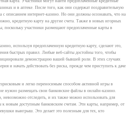
итная карта. Участники могут найти предоплаченные кредитные
азинах и в аптеке. После того, как они содержат поздравительную
а с описанием интернет-казино. Но они должны осознавать, что на
ожно, кредитную карту на другие счета. Также в новых игорных
ы, поскольку участники размещают предоплаченные карты в
казино, используя предоплаченную кредитную карту, сделают это,
нения быстрых правил. Любые веб-сайты достойны того, чтобы
ициировали демонстрацию вашей бывшей роли. В этих случаях
рия и начать действовать без риска, прежде чем приступить к даче
безрисковым и легко переносимым способом активной игры в
 не нужно размещать свои банковские файлы в онлайн-казино.
о, невозможно отследить, и их также можно использовать для
 к новым доступным банковским счетам. Эти карты, например, от
девушки выигрыш. Это делает это полезным для тех, кто