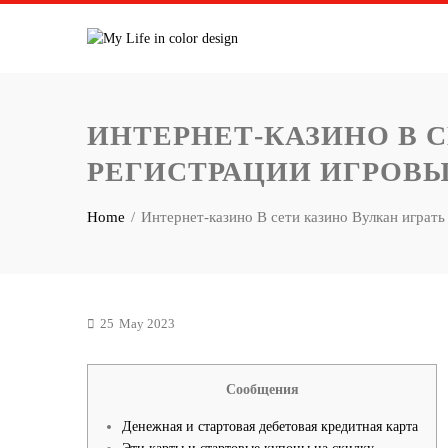
Skip
to
content
ИНТЕРНЕТ-КАЗИНО В С
РЕГИСТРАЦИИ ИГРОВ
Home
Интернет-казино В сети казино Вулкан играт
25
May 2023
Сообщения
Денежная и стартовая дебетовая кредитная карта