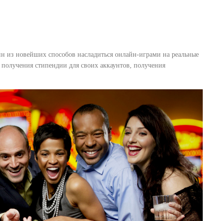
ин из новейших способов насладиться онлайн-играми на реальные
 получения стипендии для своих аккаунтов, получения