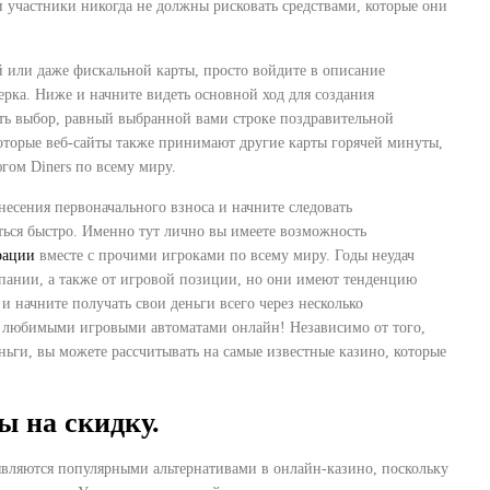
и участники никогда не должны рисковать средствами, которые они
 или даже фискальной карты, просто войдите в описание
ерка. Ниже и начните видеть основной ход для создания
ать выбор, равный выбранной вами строке поздравительной
которые веб-сайты также принимают другие карты горячей минуты,
гом Diners по всему миру.
несения первоначального взноса и начните следовать
аться быстро. Именно тут лично вы имеете возможность
рации
вместе с прочими игроками по всему миру. Годы неудач
мпании, а также от игровой позиции, но они имеют тенденцию
и начните получать свои деньги всего через несколько
 любимыми игровыми автоматами онлайн! Независимо от того,
еньги, вы можете рассчитывать на самые известные казино, которые
ы на скидку.
являются популярными альтернативами в онлайн-казино, поскольку