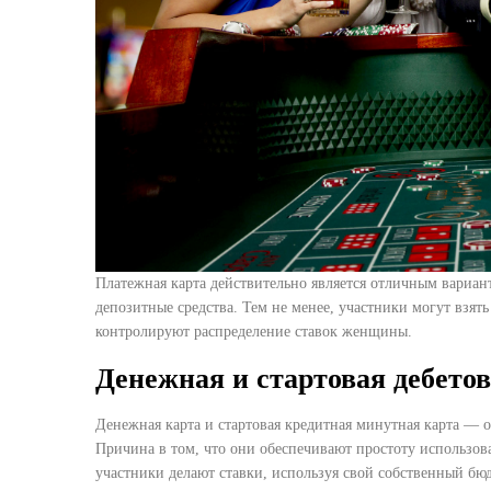
Платежная карта действительно является отличным вариант
депозитные средства.
Тем не менее, участники могут взять
контролируют распределение ставок женщины.
Денежная и стартовая дебето
Денежная карта и стартовая кредитная минутная карта — 
Причина в том, что они обеспечивают простоту использова
участники делают ставки, используя свой собственный бюд