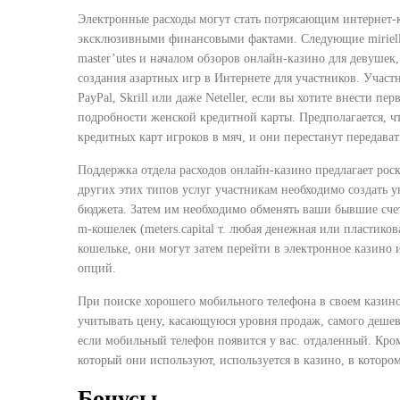
Электронные расходы могут стать потрясающим интернет-ка
эксклюзивными финансовыми фактами. Следующие mirielle
master’utes и началом обзоров онлайн-казино для девушек,
создания азартных игр в Интернете для участников. Учас
PayPal, Skrill или даже Neteller, если вы хотите внести пе
подробности женской кредитной карты. Предполагается, 
кредитных карт игроков в мяч, и они перестанут передават
Поддержка отдела расходов онлайн-казино предлагает роск
других этих типов услуг участникам необходимо создать 
бюджета. Затем им необходимо обменять ваши бывшие счета
m-кошелек (meters.capital т. любая денежная или пластиков
кошельке, они могут затем перейти в электронное казино
опций.
При поиске хорошего мобильного телефона в своем казин
учитывать цену, касающуюся уровня продаж, самого дешев
если мобильный телефон появится у вас. отдаленный. Кром
который они используют, используется в казино, в которо
Бонусы