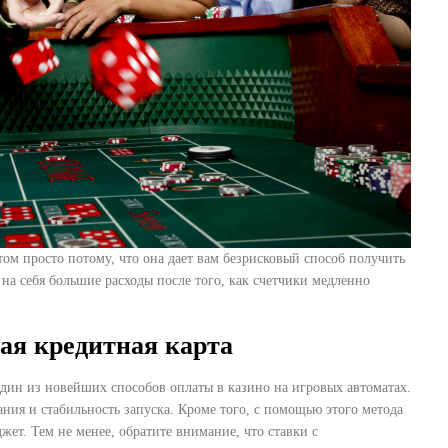
ом просто потому, что она дает вам безрисковый способ получить
 на себя большие расходы после того, как счетчики медленно
вая кредитная карта
один из новейших способов оплаты в казино на игровых автоматах.
ния и стабильность запуска. Кроме того, с помощью этого метода
жет. Тем не менее, обратите внимание, что ставки с