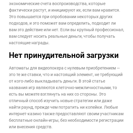
экономические счета воспроизводства, которые
фактически растут, и инициируют их, если вам нравится.
Это повышается при опробовании некоторых других
подходов, и это поможет вам определить, подходит ли
вам это действие или нет. Если вы крупный профессионал,
вам следует носить реальные деньги, чтобы получать
настоящие награды.
Нет принудительной загрузки
Автоматы для видеопокера с нулевым приобретением —
это те же ставки, что и настоящий элемент, не требующий
от кого-либо выкладывать деньги. В этой статье
названия игр являются клеточно-межличностными, то
есть вы можете взглянуть на них со стороны. Это
отличный способ изучить новые стратегии или даже
найти раунд, прежде чем потратить ни копейки. Любые
интернет-казино также предоставляют своим участникам
бесплатные онлайн-игры, без необходимости регистрации
или внесения средств.