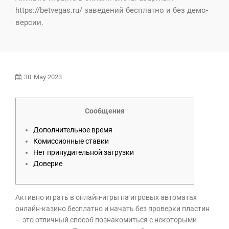
https://betvegas.ru/ заведений бесплатно и без демо-
версии.
30
May 2023
Сообщения
Дополнительное время
Комиссионные ставки
Нет принудительной загрузки
Доверие
Активно играть в онлайн-игры на игровых автоматах
онлайн-казино бесплатно и начать без проверки пластин
— это отличный способ познакомиться с некоторыми