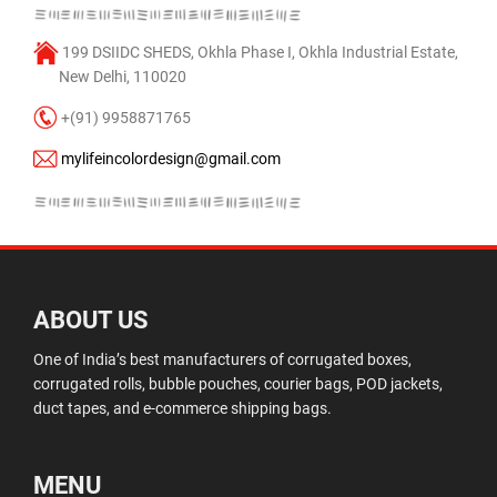
199 DSIIDC SHEDS, Okhla Phase I, Okhla Industrial Estate,
New Delhi, 110020
+(91) 9958871765
mylifeincolordesign@gmail.com
ABOUT US
One of India’s best manufacturers of corrugated boxes,
corrugated rolls, bubble pouches, courier bags, POD jackets,
duct tapes, and e-commerce shipping bags.
MENU