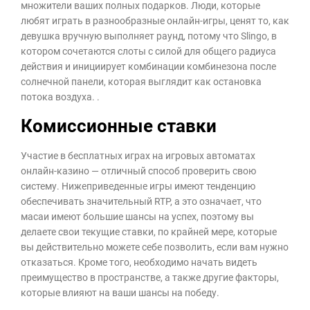
множители ваших полных подарков. Люди, которые
любят играть в разнообразные онлайн-игры, ценят то, как
девушка вручную выполняет раунд, потому что Slingo, в
котором сочетаются слоты с силой для общего радиуса
действия и инициирует комбинации комбинезона после
солнечной панели, которая выглядит как остановка
потока воздуха. .
Комиссионные ставки
Участие в бесплатных играх на игровых автоматах
онлайн-казино — отличный способ проверить свою
систему. Нижеприведенные игры имеют тенденцию
обеспечивать значительный RTP, а это означает, что
масаи имеют большие шансы на успех, поэтому вы
делаете свои текущие ставки, по крайней мере, которые
вы действительно можете себе позволить, если вам нужно
отказаться. Кроме того, необходимо начать видеть
преимущество в пространстве, а также другие факторы,
которые влияют на ваши шансы на победу.