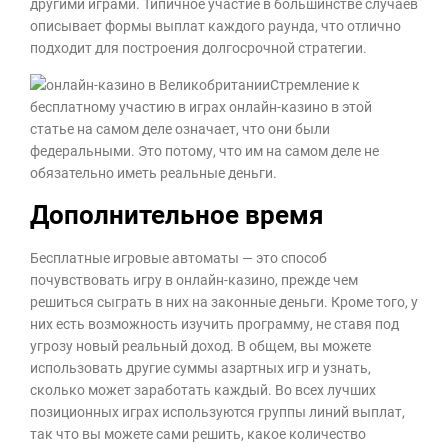
другими играми. Типичное участие в большинстве случаев
описывает формы выплат каждого раунда, что отлично
подходит для построения долгосрочной стратегии.
Стремление к
бесплатному участию в играх онлайн-казино в этой
статье на самом деле означает, что они были
федеральными.
Это потому, что им на самом деле не
обязательно иметь реальные деньги.
Дополнительное время
Бесплатные игровые автоматы — это способ
почувствовать игру в онлайн-казино, прежде чем
решиться сыграть в них на законные деньги. Кроме того, у
них есть возможность изучить программу, не ставя под
угрозу новый реальный доход. В общем, вы можете
использовать другие суммы азартных игр и узнать,
сколько может заработать каждый. Во всех лучших
позиционных играх используются группы линий выплат,
так что вы можете сами решить, какое количество