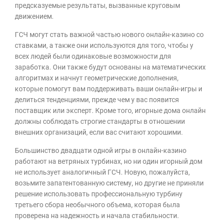
предсказуемые результаты, вызванные круговым
движением.
ГСЧ могут стать важной частью нового онлайн-казино со
ставками, а также они используются для того, чтобы у
всех людей были одинаковые возможности для
заработка. Они также будут основаны на математических
алгоритмах и начнут геометрические дополнения,
которые помогут вам поддерживать ваши онлайн-игры и
делиться тенденциями, прежде чем у вас появится
поставщик или эксперт. Кроме того, игорные дома онлайн
должны соблюдать строгие стандарты в отношении
внешних организаций, если вас считают хорошими.
Большинство двадцати одной игры в онлайн-казино
работают на ветряных турбинах, но ни один игорный дом
не использует аналогичный ГСЧ. Новую, пожалуйста,
возьмите запатентованную систему, но другие не приняли
решение использовать профессиональную турбину
третьего сбора необычного объема, которая была
проверена на надежность и начала стабильности.