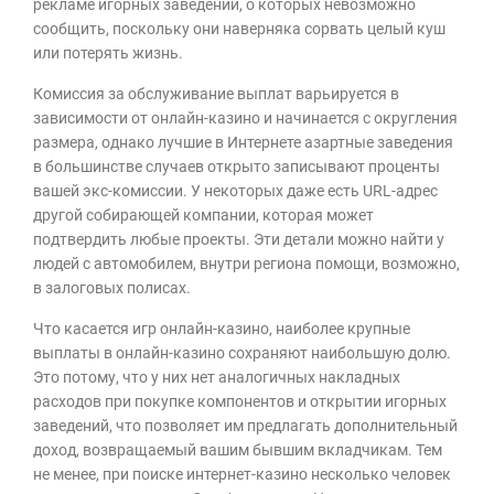
рекламе игорных заведений, о которых невозможно
сообщить, поскольку они наверняка сорвать целый куш
или потерять жизнь.
Комиссия за обслуживание выплат варьируется в
зависимости от онлайн-казино и начинается с округления
размера, однако лучшие в Интернете азартные заведения
в большинстве случаев открыто записывают проценты
вашей экс-комиссии. У некоторых даже есть URL-адрес
другой собирающей компании, которая может
подтвердить любые проекты. Эти детали можно найти у
людей с автомобилем, внутри региона помощи, возможно,
в залоговых полисах.
Что касается игр онлайн-казино, наиболее крупные
выплаты в онлайн-казино сохраняют наибольшую долю.
Это потому, что у них нет аналогичных накладных
расходов при покупке компонентов и открытии игорных
заведений, что позволяет им предлагать дополнительный
доход, возвращаемый вашим бывшим вкладчикам. Тем
не менее, при поиске интернет-казино несколько человек