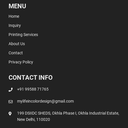
MENU
Home
Inquiry
Printing Services
About Us
Contact
Privacy Policy
CONTACT INFO
+91 99588 71765
mylifeincolordesign@gmail.com
199 DSIIDC SHEDS, Okhla Phase I, Okhla Industrial Estate,
New Delhi, 110020