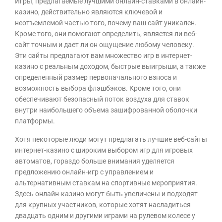
Игры, предлагаемые лучшими онлайн-ставками в онлайн-
казино, действительно являются ключевой и
неотъемлемой частью того, почему ваш сайт уникален.
Кроме того, они помогают определить, является ли веб-
сайт точным и дает ли он ощущение любому человеку.
Эти сайты предлагают вам множество игр в интернет-
казино с реальным доходом, быстрые выигрыши, а также
определенный размер первоначального взноса и
возможность выбора флэшбэков. Кроме того, они
обеспечивают безопасный поток воздуха для ставок
внутри наибольшего объема зашифрованной оболочки
платформы.
Хотя некоторые люди могут предлагать лучшие веб-сайты
интернет-казино с широким выбором игр для игровых
автоматов, гораздо больше внимания уделяется
предложению онлайн-игр с управлением и
альтернативным ставкам на спортивные мероприятия.
Здесь онлайн-казино могут быть увеличены и подходят
для крупных участников, которые хотят насладиться
двадцать одним и другими играми на рулевом колесе у