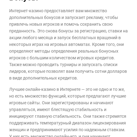
Интернет-казино предоставляет вам множество
дополнительных бонусов и запускает рекламу, чтобы
привлечь новых игроков и помочь сохранить свою
преданность. Это снова бонусы за регистрацию, ставки на
акции любого месяца и запуск бесплатных вращений в
некоторых играх на игровых автоматах. Кроме того, они
определяют методы определения реальных бонусных
игроков с большим количеством игровых кредитов.
Также можно проводить турниры и запускать списки
лидеров, которые позволят вам получить сотни долларов
в виде дополнительных кредитов.
Лучшее онлайн-казино в Интернете — это не одно и то же,
но есть множество функций, которые предлагают лучшие
игровые сайты. Они зарегистрированы и начинают
управляться, имеют блестящую стабильность и
инициируют главную стабильность. Они также стремятся
поддерживать температурный диапазон лицензирования
женщин и предпринимают усилия по надежным ставкам.
У них есть множество онлайн-игр, и они начинают