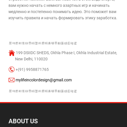
вам нужно начать с немного азартных игр и начинать
медленно и постепенно понимать идею. Это поможет вам
изучить правила и начать формировать этику заработка.
199 DSIIDC SHEDS, Okhla Phase I, Okhla Industrial Estate,
New Delhi, 110020
+(91) 9958871765
mylifeincolordesign@gmail.com
ABOUT US