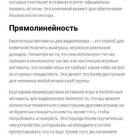
которые участвуют в ставках и хотят официально
заявить об этом. Это ключевой момент для обеспечения
безопасности сектора.
Прямолинейность
Бесплатные автоматы для видеопокера — это способ для
новичков получить выигрыш, не рискуя реальным
доходом. Несмотря на то, что они используют тот же
принцип и начинаются так же, как настоящие игровые
автоматы, эти онлайн-игры не требуют каких-либо затрат
со стороны специалиста. Это делает это более доступным
для человека любой возрастной группы.
Еще одним преимуществом активной игры в бесплатные
автоматы для видеопокера является то, что вы можете
полностью поменяться с некоторыми другими играми, но
не будете наслаждаться кем-то, кроме того, чтобы
попробовать и поиграть. Это гораздо более поучительно,
чем устройство, которым вы не обладаете и хотите
протестировать что-то еще. Кроме того, вы начинаете