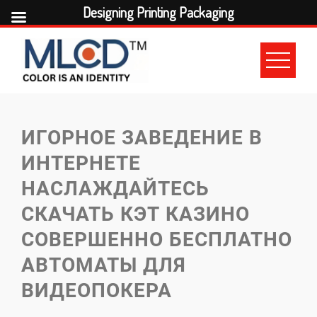
Designing Printing Packaging
Skip
to
content
ИГОРНОЕ ЗАВЕДЕНИЕ В
ИНТЕРНЕТЕ
НАСЛАЖДАЙТЕСЬ
СКАЧАТЬ КЭТ КАЗИНО
СОВЕРШЕННО БЕСПЛАТНО
АВТОМАТЫ ДЛЯ
ВИДЕОПОКЕРА