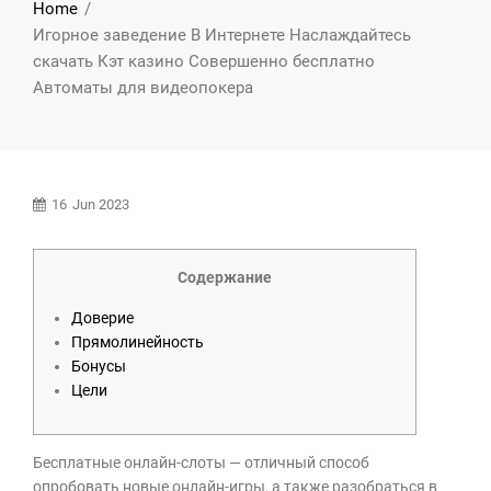
Home
Игорное заведение В Интернете Наслаждайтесь
скачать Кэт казино Совершенно бесплатно
Автоматы для видеопокера
16
Jun 2023
Содержание
Доверие
Прямолинейность
Бонусы
Цели
Бесплатные онлайн-слоты — отличный способ
опробовать новые онлайн-игры, а также разобраться в