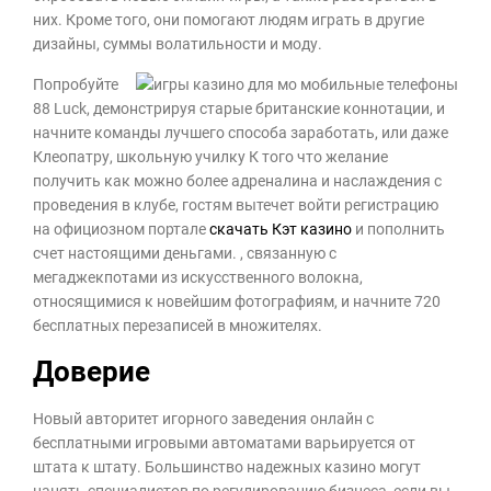
них.
Кроме того, они помогают людям играть в другие
дизайны, суммы волатильности и моду.
Попробуйте
88 Luck, демонстрируя старые британские коннотации, и
начните команды лучшего способа заработать, или даже
Клеопатру, школьную училку К того что желание
получить как можно более адреналина и наслаждения с
проведения в клубе, гостям вытечет войти регистрацию
на официозном портале
скачать Кэт казино
и пополнить
счет настоящими деньгами. , связанную с
мегаджекпотами из искусственного волокна,
относящимися к новейшим фотографиям, и начните 720
бесплатных перезаписей в множителях.
Доверие
Новый авторитет игорного заведения онлайн с
бесплатными игровыми автоматами варьируется от
штата к штату. Большинство надежных казино могут
нанять специалистов по регулированию бизнеса, если вы