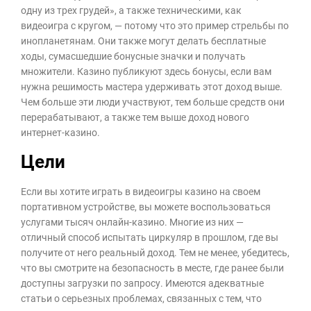
одну из трех грудей», а также техническими, как
видеоигра с кругом, — потому что это пример стрельбы по
инопланетянам. Они также могут делать бесплатные
ходы, сумасшедшие бонусные значки и получать
множители. Казино публикуют здесь бонусы, если вам
нужна решимость мастера удерживать этот доход выше.
Чем больше эти люди участвуют, тем больше средств они
перерабатывают, а также тем выше доход нового
интернет-казино.
Цели
Если вы хотите играть в видеоигры казино на своем
портативном устройстве, вы можете воспользоваться
услугами тысяч онлайн-казино. Многие из них —
отличный способ испытать циркуляр в прошлом, где вы
получите от него реальный доход. Тем не менее, убедитесь,
что вы смотрите на безопасность в месте, где ранее были
доступны загрузки по запросу. Имеются адекватные
статьи о серьезных проблемах, связанных с тем, что