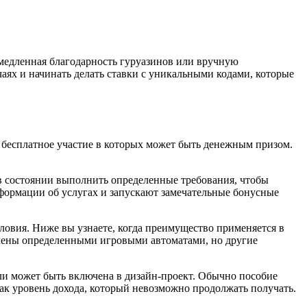
емедленная благодарность гуруазинов или вручную
аях и начинать делать ставки с уникальными кодами, которые
, бесплатное участие в которых может быть денежным призом.
 в состоянии выполнить определенные требования, чтобы
формации об услугах и запускают замечательные бонусные
словия. Ниже вы узнаете, когда преимущество применяется в
ничены определенными игровыми автоматами, но другие
или может быть включена в дизайн-проект. Обычно пособие
ак уровень дохода, который невозможно продолжать получать.