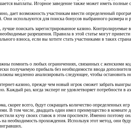
лишается выплаты. Игорное заведение также может иметь полные 
но, дает возможность участникам ввести определенный програм
. Они используются для поиска бонусов выбранного размера и р
, лучше поискать зарегистрированное казино. Контролируемые 
 необходимые разрешения. Правила в этой статье могут привест
ьного взноса, если вы хотите стать участниками в таких страна
олжны помнить о любых ограничениях, связанных с женскими ко
ически получаемую прибыль без необходимости ввода дополнител
должны медленно анализировать следующее, чтобы остановить н
тернет-казино, прежде чем новый игрок сможет забрать выигры
но. Каждый раз, когда эксперт не удовлетворяет потребности в а
а, скорее всего, будут сокращать количество определенных игр
и. В том числе, двадцать один имел преимущество в комнате до
местили кучу своих ставок в этом проспекте. Именно поэтому он
 на необходимость прохождения. Используя этот метод, они буду
ыигравших.