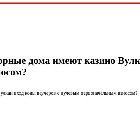
орные дома имеют казино Вулка
носом?
улкан вход коды ваучеров с нулевым первоначальным взносом?