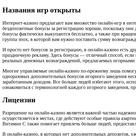
Названия игр открыты
Интернет-казино предлагают вам множество онлайн-игр в интер
бездепозитные бонусы за регистрацию хороши, поскольку они 
бонусы фактически выкупаются бесплатно, а также при вращени
группа эпох, в которой вам нужно поставить сумму вознагражд
И просто нет бонусов за регистрацию, в онлайн-казино есть 
праздничную рекламу. Здесь бонусы — отличный способ, если в
реальных денежных вознаграждений, предлагаемых игорными д
Многие управляемые онлайн-казино по-прежнему лишь помогут 
одноразовых дополнительных бонусов игорного заведения неск
заработанным доходом. Все больше людей избегают этого, испо
ознакомиться с терминологией каждого игорного заведения, пр
Лицензии
Разрешение на онлайн-казино является важной частью надежн
осуществляется в местах, где действуют особые правила азарт
Витамин С также помогает привлечь больше людей, предостав
В онлайн-казино, в которых нет дополнительных депозитов, уже