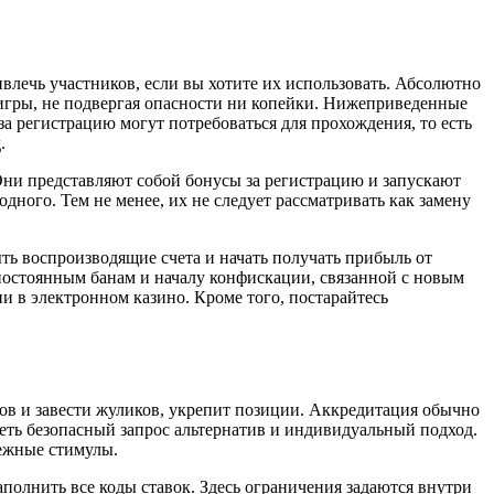
влечь участников, если вы хотите их использовать. Абсолютно
оигры, не подвергая опасности ни копейки. Нижеприведенные
а регистрацию могут потребоваться для прохождения, то есть
.
 Они представляют собой бонусы за регистрацию и запускают
дного. Тем не менее, их не следует рассматривать как замену
ть воспроизводящие счета и начать получать прибыль от
постоянным банам и началу конфискации, связанной с новым
и в электронном казино. Кроме того, постарайтесь
ов и завести жуликов, укрепит позиции. Аккредитация обычно
меть безопасный запрос альтернатив и индивидуальный подход.
ежные стимулы.
аполнить все коды ставок. Здесь ограничения задаются внутри