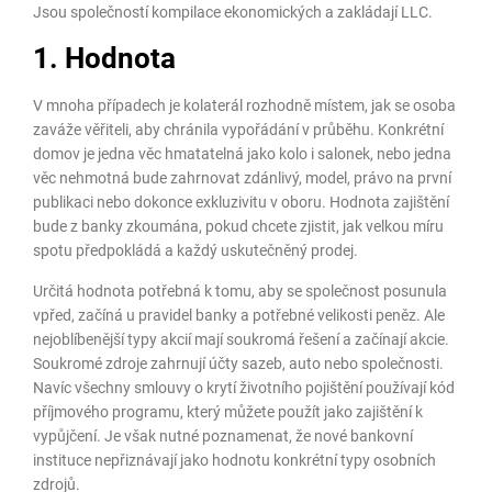
Jsou společností kompilace ekonomických a zakládají LLC.
1.
Hodnota
V mnoha případech je kolaterál rozhodně místem, jak se osoba
zaváže věřiteli, aby chránila vypořádání v průběhu. Konkrétní
domov je jedna věc hmatatelná jako kolo i salonek, nebo jedna
věc nehmotná bude zahrnovat zdánlivý, model, právo na první
publikaci nebo dokonce exkluzivitu v oboru. Hodnota zajištění
bude z banky zkoumána, pokud chcete zjistit, jak velkou míru
spotu předpokládá a každý uskutečněný prodej.
Určitá hodnota potřebná k tomu, aby se společnost posunula
vpřed, začíná u pravidel banky a potřebné velikosti peněz. Ale
nejoblíbenější typy akcií mají soukromá řešení a začínají akcie.
Soukromé zdroje zahrnují účty sazeb, auto nebo společnosti.
Navíc všechny smlouvy o krytí životního pojištění používají kód
příjmového programu, který můžete použít jako zajištění k
vypůjčení. Je však nutné poznamenat, že nové bankovní
instituce nepřiznávají jako hodnotu konkrétní typy osobních
zdrojů.