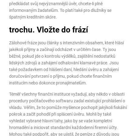
předkládat svůj nejvýznamnější úvěr, chcete-li plně
informovaným žadatelům. To platí také pro dlužníky se
špatným kreditním skóre.
trochu. Vložte do frází
Zálohové fráze jsou články s intenzivním obsahem, které hlásí
jakékoli příjmy a začínají odcházet v určitém čase. Ty jsou
běžné, pokud jde o kontrolu výdělků, zajištění nedostatků
lidských zdrojů a zahájení odhalování klamavé práce. Jsou
také požadavkem od hlášení daní, hledání úvěru a zahájení
doručování potvrzení o příjmu, pokud chcete finančním
institucím nebo dokonce pronajímatelům.
Téměř všechny finanční instituce vyžadují, aby někdo v oblasti
procedury počítačového softwaru zadal existující prohlášení o
vkladu. Věřím, že to pomůže myšlence pochopit jakýkoli fiskální
pokrok a začít pohodlí při splácení úvěru. Mohli by také
vyhledat vybrané hlavní tahy, jako by se vaše kompletní
hromadění a iniciovat standardní každodenní firemní účty.
Mohou také podpořit, aby se ujistil, že peníze z důvodu jsou