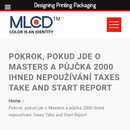
Designing Printing Packaging
Skip
to
content
POKROK, POKUD JDE O
MASTERS A PŮJČKA 2000
IHNED NEPOUŽÍVÁNÍ TAXES
TAKE AND START REPORT
Home
Pokrok, pokud jde o Masters a půjčka 2000 ihned
nepoužívání Taxes Take and Start Report