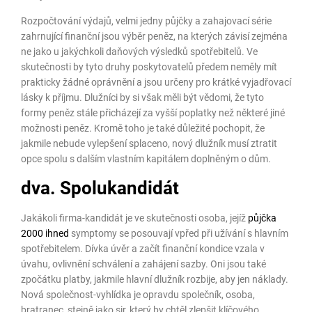
Rozpočtování výdajů, velmi jedny půjčky a zahajovací série
zahrnující finanční jsou výběr peněz, na kterých závisí zejména
ne jako u jakýchkoli daňových výsledků spotřebitelů. Ve
skutečnosti by tyto druhy poskytovatelů předem neměly mít
prakticky žádné oprávnění a jsou určeny pro krátké vyjadřovací
lásky k příjmu. Dlužníci by si však měli být vědomi, že tyto
formy peněz stále přicházejí za vyšší poplatky než některé jiné
možnosti peněz. Kromě toho je také důležité pochopit, že
jakmile nebude vylepšení splaceno, nový dlužník musí ztratit
opce spolu s dalším vlastním kapitálem doplněným o dům.
dva. Spolukandidát
Jakákoli firma-kandidát je ve skutečnosti osoba, jejíž
půjčka
2000 ihned
symptomy se posouvají vpřed při užívání s hlavním
spotřebitelem. Dívka úvěr a začít finanční kondice vzala v
úvahu, ovlivnění schválení a zahájení sazby. Oni jsou také
zpočátku platby, jakmile hlavní dlužník rozbije, aby jen náklady.
Nová společnost-vyhlídka je opravdu společník, osoba,
bratranec, stejně jako sir, který by chtěl zlepšit klíčového