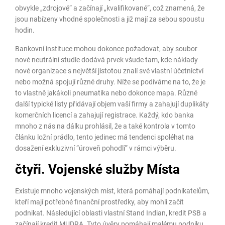
obvykle „zdrojové“ a začínají „kvalifikované“, což znamená, že
jsou nabízeny vhodné společnosti a již mají za sebou spoustu
hodin.
Bankovní instituce mohou dokonce požadovat, aby soubor
nové neutrální studie dodává prvek všude tam, kde náklady
nové organizace s největší jistotou znalí své vlastní účetnictví
nebo možná spojují různé druhy. Níže se podíváme na to, že je
to vlastně jakákoli pneumatika nebo dokonce mapa. Různé
další typické listy přidávají objem vaší firmy a zahajují duplikáty
komerčních licencí a zahajují registrace. Každý, kdo banka
mnoho z nás na dálku prohlásil, že a také kontrola v tomto
článku ložní prádlo, tento jedinec má tendenci spoléhat na
dosažení exkluzivní “úroveň pohodlí” v rámci výběru.
čtyři. Vojenské služby Místa
Existuje mnoho vojenských míst, která pomáhají podnikatelům,
kteří mají potřebné finanční prostředky, aby mohli začít
podnikat. Následující oblasti vlastní Stand Indian, kredit PSB a
začínají kredit MUDRA. Tyto úvěry pomáhají malému podniku