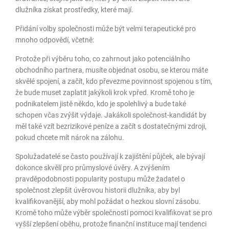
dlužníka získat prostředky, které mají.
Přidání volby společnosti může být velmi terapeutické pro
mnoho odpovědí, včetně:
Protože při výběru toho, co zahrnout jako potenciálního
obchodního partnera, musíte objednat osobu, se kterou máte
skvělé spojení, a začít, kdo převezme povinnost spojenou s tím,
že bude muset zaplatit jakýkoli krok vpřed. Kromě toho je
podnikatelem jistě někdo, kdo je spolehlivý a bude také
schopen včas zvýšit výdaje. Jakákoli společnost-kandidát by
měl také vzít bezrizikové peníze a začít s dostatečnými zdroji,
pokud chcete mít nárok na zálohu.
Spolužadatelé se často používají k zajištění půjček, ale bývají
dokonce skvělí pro průmyslové úvěry. A zvýšením
pravděpodobnosti popularity postupu může žadatel o
společnost zlepšit úvěrovou historii dlužníka, aby byl
kvalifikovanější, aby mohl požádat o hezkou slovní zásobu.
Kromě toho může výběr společnosti pomoci kvalifikovat se pro
vyšší zlepšení oběhu, protože finanční instituce mají tendenci