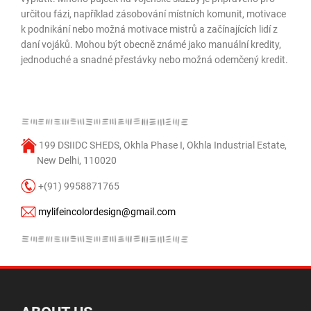
určitou fázi, například zásobování místních komunit, motivace
k podnikání nebo možná motivace mistrů a začínajících lidí z
daní vojáků. Mohou být obecně známé jako manuální kredity,
jednoduché a snadné přestávky nebo možná odemčený kredit.
199 DSIIDC SHEDS, Okhla Phase I, Okhla Industrial Estate,
New Delhi, 110020
+(91) 9958871765
mylifeincolordesign@gmail.com