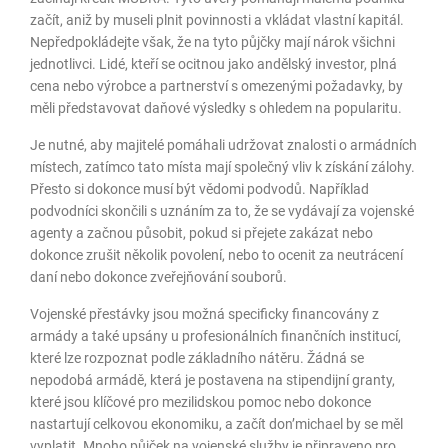
začít, aniž by museli plnit povinnosti a vkládat vlastní kapitál.
Nepředpokládejte však, že na tyto půjčky mají nárok všichni
jednotlivci. Lidé, kteří se ocitnou jako andělský investor, plná
cena nebo výrobce a partnerství s omezenými požadavky, by
měli představovat daňové výsledky s ohledem na popularitu.
Je nutné, aby majitelé pomáhali udržovat znalosti o armádních
místech, zatímco tato místa mají společný vliv k získání zálohy.
Přesto si dokonce musí být vědomi podvodů. Například
podvodníci skončili s uznáním za to, že se vydávají za vojenské
agenty a začnou působit, pokud si přejete zakázat nebo
dokonce zrušit několik povolení, nebo to ocenit za neutrácení
daní nebo dokonce zveřejňování souborů.
Vojenské přestávky jsou možná specificky financovány z
armády a také upsány u profesionálních finančních institucí,
které lze rozpoznat podle základního nátěru. Žádná se
nepodobá armádě, která je postavena na stipendijní granty,
které jsou klíčové pro mezilidskou pomoc nebo dokonce
nastartují celkovou ekonomiku, a začít don’michael by se měl
vyplatit. Mnoho půjček na vojenské služby je připraveno pro