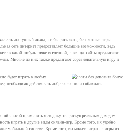
вас есть доступный доход, чтобы рисковать, бесплатные игры
льная сеть интернет предоставляет большие возможности, ведь
ете в какой-нибудь точке вселенной, в всегда. сайты предлагают
джека.
Многие из них также предлагают соревновательную игру и
жно будет играть в любых
е, необходимо действовать добросовестно и соблюдать
остой способ применить методику, не рискуя реальным доходом.
ность играть в другие виды онлайн-игр. Кроме того, их удобно
аже мобильной системе. Кроме того, вы можете играть в игры из