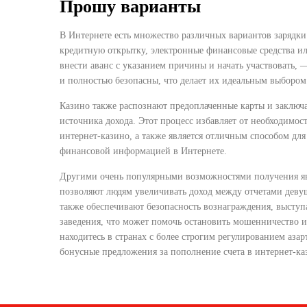
Прошу варианты
В Интернете есть множество различных вариантов зарядк
кредитную открытку, электронные финансовые средства ил
внести аванс с указанием причины и начать участвовать, 
и полностью безопасны, что делает их идеальным выбором 
Казино также распознают предоплаченные карты и заключаю
источника дохода. Этот процесс избавляет от необходимо
интернет-казино, а также является отличным способом для
финансовой информацией в Интернете.
Другими очень популярными возможностями получения явля
позволяют людям увеличивать доход между отчетами девуш
также обеспечивают безопасность вознаграждения, выступ
заведения, что может помочь остановить мошенничество и 
находитесь в странах с более строгим регулированием аза
бонусные предложения за пополнение счета в интернет-каз