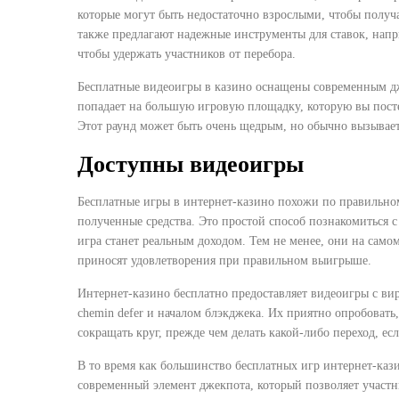
которые могут быть недостаточно взрослыми, чтобы получ
также предлагают надежные инструменты для ставок, напр
чтобы удержать участников от перебора.
Бесплатные видеоигры в казино оснащены современным д
попадает на большую игровую площадку, которую вы посте
Этот раунд может быть очень щедрым, но обычно вызывает
Доступны видеоигры
Бесплатные игры в интернет-казино похожи по правильном
полученные средства. Это простой способ познакомиться 
игра станет реальным доходом. Тем не менее, они на сам
приносят удовлетворения при правильном выигрыше.
Интернет-казино бесплатно предоставляет видеоигры с ви
chemin defer и началом блэкджека. Их приятно опробовать,
сокращать круг, прежде чем делать какой-либо переход, е
В то время как большинство бесплатных игр интернет-каз
современный элемент джекпота, который позволяет участн