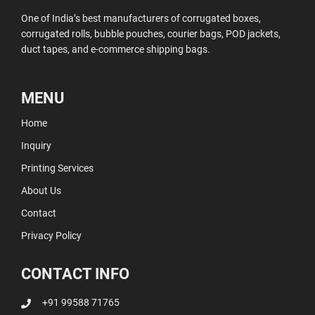
One of India’s best manufacturers of corrugated boxes,
corrugated rolls, bubble pouches, courier bags, POD jackets,
duct tapes, and e-commerce shipping bags.
MENU
Home
Inquiry
Printing Services
About Us
Contact
Privacy Policy
CONTACT INFO
+91 99588 71765