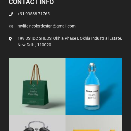
CONTACT INFO
+91 99588 71765
mylifeincolordesign@gmail.com
199 DSIIDC SHEDS, Okhla Phase I, Okhla Industrial Estate,
New Delhi, 110020