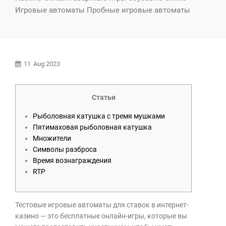
Игровые автоматы Пробные игровые автоматы
11
Aug 2023
Статьи
Рыболовная катушка с тремя мушками
Пятимаховая рыболовная катушка
Множители
Символы разброса
Время вознаграждения
RTP
Тестовые игровые автоматы для ставок в интернет-
казино — это бесплатные онлайн-игры, которые вы