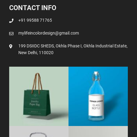
CONTACT INFO
+91 99588 71765
mylifeincolordesign@gmail.com
199 DSIIDC SHEDS, Okhla Phase I, Okhla Industrial Estate,
New Delhi, 110020