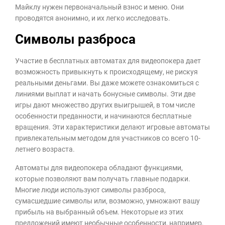
Майклу нужен первоначальный взнос и меню. Они
проводятся анонимно, и их легко исследовать.
Символы разброса
Участие в бесплатных автоматах для видеопокера дает
возможность привыкнуть к происходящему, не рискуя
реальными деньгами. Вы даже можете ознакомиться с
линиями выплат и начать бонусные символы. Эти две
игры дают множество других выигрышей, в том числе
особенности преданности, и начинаются бесплатные
вращения. Эти характеристики делают игровые автоматы
привлекательным методом для участников со всего 10-
летнего возраста.
Автоматы для видеопокера обладают функциями,
которые позволяют вам получать главные подарки.
Многие люди используют символы разброса,
сумасшедшие символы или, возможно, умножают вашу
прибыль на выбранный объем. Некоторые из этих
предложений имеют необычные особенности, например,