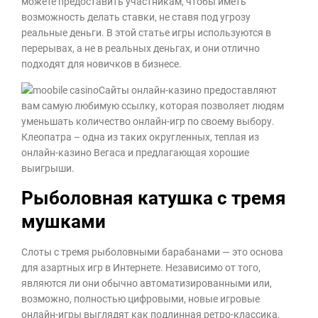
можете предоставить участникам, чтобы иметь
возможность делать ставки, не ставя под угрозу
реальные деньги. В этой статье игры используются в
перерывах, а не в реальных деньгах, и они отлично
подходят для новичков в бизнесе.
Сайты онлайн-казино предоставляют
вам самую любимую ссылку, которая позволяет людям
уменьшать количество онлайн-игр по своему выбору.
Клеопатра – одна из таких округленных, теплая из
онлайн-казино Вегаса и предлагающая хорошие
выигрыши.
Рыболовная катушка с тремя
мушками
Слоты с тремя рыболовными барабанами — это основа
для азартных игр в Интернете. Независимо от того,
являются ли они обычно автоматизированными или,
возможно, полностью цифровыми, новые игровые
онлайн-игры выглядят как подлинная ретро-классика,