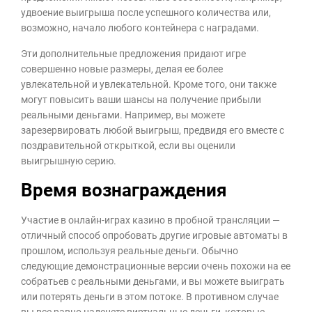
удвоение выигрыша после успешного количества или,
возможно, начало любого контейнера с наградами.
Эти дополнительные предложения придают игре
совершенно новые размеры, делая ее более
увлекательной и увлекательной. Кроме того, они также
могут повысить ваши шансы на получение прибыли
реальными деньгами. Например, вы можете
зарезервировать любой выигрыш, предвидя его вместе с
поздравительной открыткой, если вы оценили
выигрышную серию.
Время вознаграждения
Участие в онлайн-играх казино в пробной трансляции —
отличный способ опробовать другие игровые автоматы в
прошлом, используя реальные деньги. Обычно
следующие демонстрационные версии очень похожи на ее
собратьев с реальными деньгами, и вы можете выиграть
или потерять деньги в этом потоке. В противном случае
вы все равно наденете виртуальные деньги, которые