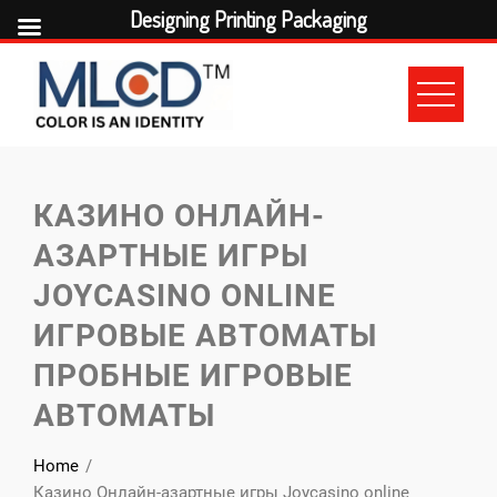
Designing Printing Packaging
Skip
to
content
КАЗИНО ОНЛАЙН-
АЗАРТНЫЕ ИГРЫ
JOYCASINO ONLINE
ИГРОВЫЕ АВТОМАТЫ
ПРОБНЫЕ ИГРОВЫЕ
АВТОМАТЫ
Home
Казино Онлайн-азартные игры Joycasino online