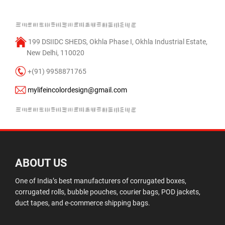
199 DSIIDC SHEDS, Okhla Phase I, Okhla Industrial Estate,
New Delhi, 110020
+(91) 9958871765
mylifeincolordesign@gmail.com
ABOUT US
One of India’s best manufacturers of corrugated boxes,
corrugated rolls, bubble pouches, courier bags, POD jackets,
duct tapes, and e-commerce shipping bags.