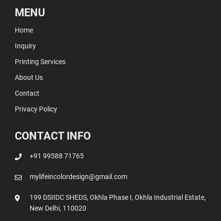
MENU
Home
Inquiry
Printing Services
About Us
Contact
Privacy Policy
CONTACT INFO
+91 99588 71765
mylifeincolordesign@gmail.com
199 DSIIDC SHEDS, Okhla Phase I, Okhla Industrial Estate,
New Delhi, 110020