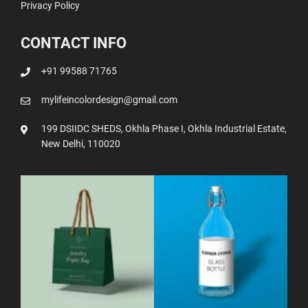
Privacy Policy
CONTACT INFO
+91 99588 71765
mylifeincolordesign@gmail.com
199 DSIIDC SHEDS, Okhla Phase I, Okhla Industrial Estate,
New Delhi, 110020