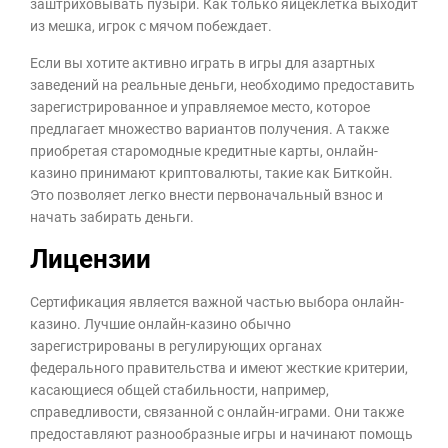
заштриховывать пузыри. Как только яйцеклетка выходит
из мешка, игрок с мячом побеждает.
Если вы хотите активно играть в игры для азартных
заведений на реальные деньги, необходимо предоставить
зарегистрированное и управляемое место, которое
предлагает множество вариантов получения. А также
приобретая старомодные кредитные карты, онлайн-
казино принимают криптовалюты, такие как Биткойн.
Это позволяет легко внести первоначальный взнос и
начать забирать деньги.
Лицензии
Сертификация является важной частью выбора онлайн-
казино. Лучшие онлайн-казино обычно
зарегистрированы в регулирующих органах
федерального правительства и имеют жесткие критерии,
касающиеся общей стабильности, например,
справедливости, связанной с онлайн-играми. Они также
предоставляют разнообразные игры и начинают помощь