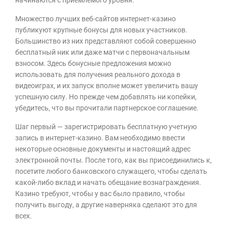
Множество лучших веб-сайтов интернет-казино
публикуют крупные бонусы для новых участников.
Большинство из них представляют собой совершенно
бесплатный ник или даже матчи с первоначальным
взносом. Здесь бонусные предложения можно
использовать для получения реального дохода в
видеоиграх, и их запуск вполне может увеличить вашу
успешную силу. Но прежде чем добавлять ни копейки,
убедитесь, что вы прочитали партнерское соглашение.
Шаг первый — зарегистрировать бесплатную учетную
запись в интернет-казино. Вам необходимо ввести
некоторые основные документы и настоящий адрес
электронной почты. После того, как вы присоединились к,
посетите любого банковского служащего, чтобы сделать
какой-либо вклад и начать обещание вознаграждения.
Казино требуют, чтобы у вас было правило, чтобы
получить выгоду, а другие наверняка сделают это для
всех.