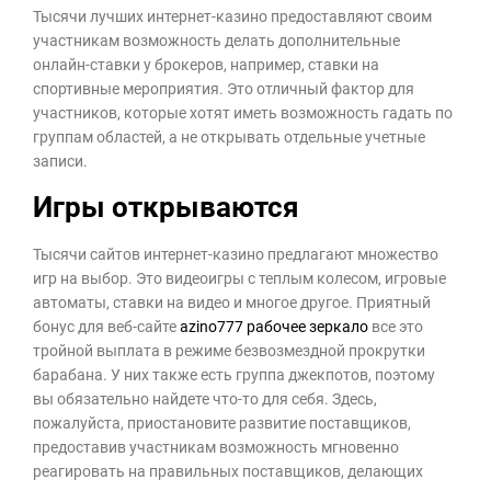
Тысячи лучших интернет-казино предоставляют своим
участникам возможность делать дополнительные
онлайн-ставки у брокеров, например, ставки на
спортивные мероприятия. Это отличный фактор для
участников, которые хотят иметь возможность гадать по
группам областей, а не открывать отдельные учетные
записи.
Игры открываются
Тысячи сайтов интернет-казино предлагают множество
игр на выбор. Это видеоигры с теплым колесом, игровые
автоматы, ставки на видео и многое другое. Приятный
бонус для веб-сайте
azino777 рабочее зеркало
все это
тройной выплата в режиме безвозмездной прокрутки
барабана. У них также есть группа джекпотов, поэтому
вы обязательно найдете что-то для себя. Здесь,
пожалуйста, приостановите развитие поставщиков,
предоставив участникам возможность мгновенно
реагировать на правильных поставщиков, делающих