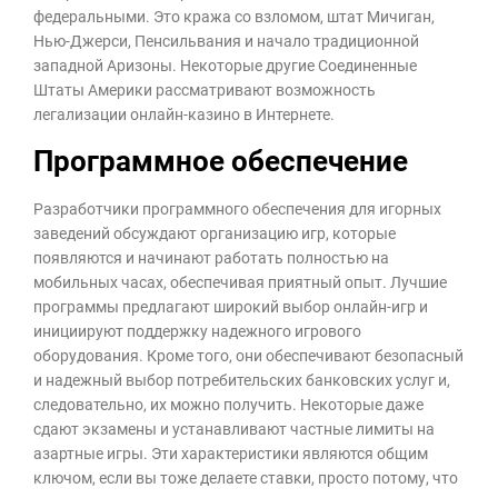
федеральными. Это кража со взломом, штат Мичиган,
Нью-Джерси, Пенсильвания и начало традиционной
западной Аризоны. Некоторые другие Соединенные
Штаты Америки рассматривают возможность
легализации онлайн-казино в Интернете.
Программное обеспечение
Разработчики программного обеспечения для игорных
заведений обсуждают организацию игр, которые
появляются и начинают работать полностью на
мобильных часах, обеспечивая приятный опыт. Лучшие
программы предлагают широкий выбор онлайн-игр и
инициируют поддержку надежного игрового
оборудования. Кроме того, они обеспечивают безопасный
и надежный выбор потребительских банковских услуг и,
следовательно, их можно получить. Некоторые даже
сдают экзамены и устанавливают частные лимиты на
азартные игры. Эти характеристики являются общим
ключом, если вы тоже делаете ставки, просто потому, что