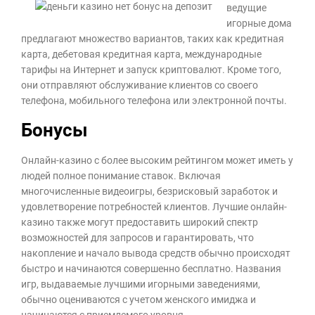
ведущие
игорные дома
предлагают множество вариантов, таких как кредитная
карта, дебетовая кредитная карта, международные
тарифы на Интернет и запуск криптовалют.
Кроме того,
они отправляют обслуживание клиентов со своего
телефона, мобильного телефона или электронной почты.
Бонусы
Онлайн-казино с более высоким рейтингом может иметь у
людей полное понимание ставок. Включая
многочисленные видеоигры, безрисковый заработок и
удовлетворение потребностей клиентов. Лучшие онлайн-
казино также могут предоставить широкий спектр
возможностей для запросов и гарантировать, что
накопление и начало вывода средств обычно происходят
быстро и начинаются совершенно бесплатно. Названия
игр, выдаваемые лучшими игорными заведениями,
обычно оцениваются с учетом женского имиджа и
начинаются с приемлемого уровня.