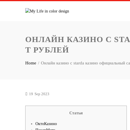
Skip
to
content
ОНЛАЙН КАЗИНО С ST
Т РУБЛЕЙ
Home
Онлайн казино с starda казино официальный с
19
Sep 2023
Статьи
ОктоКазино