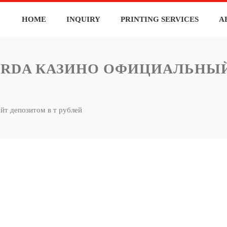
HOME
INQUIRY
PRINTING SERVICES
A
ARDA КАЗИНО ОФИЦИАЛЬНЫЙ
айт депозитом в т рублей