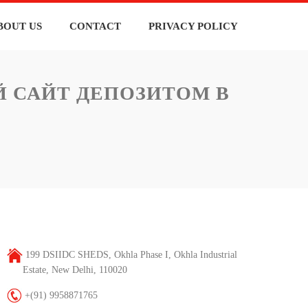
BOUT US
CONTACT
PRIVACY POLICY
 САЙТ ДЕПОЗИТОМ В
199 DSIIDC SHEDS, Okhla Phase I, Okhla Industrial
Estate, New Delhi, 110020
+(91) 9958871765