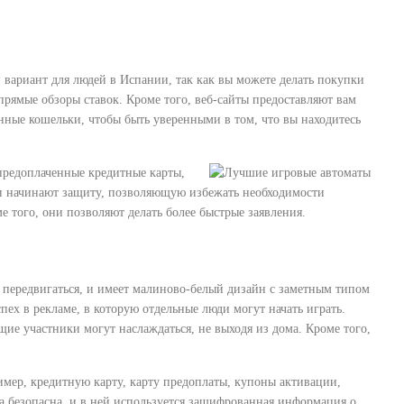
ариант для людей в Испании, так как вы можете делать покупки
 прямые обзоры ставок.
Кроме того, веб-сайты предоставляют вам
ные кошельки, чтобы быть уверенными в том, что вы находитесь
предоплаченные кредитные карты,
 начинают защиту, позволяющую избежать необходимости
того, они позволяют делать более быстрые заявления.
о передвигаться, и имеет малиново-белый дизайн с заметным типом
спех в рекламе, в которую отдельные люди могут начать играть.
щие участники могут наслаждаться, не выходя из дома. Кроме того,
.
мер, кредитную карту, карту предоплаты, купоны активации,
а безопасна, и в ней используется зашифрованная информация о