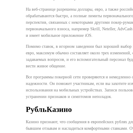
На веб-странице разрешены доллары, евро, а также росси
обрабатываются быстро, а полные лимиты первоначального
перспектив, связанных с некоторыми другими покер-рума
первоначального взноса, например Skrill, Neteller, AdvCas
и имеет мобильное приложение iOS.
Помимо ставок, в игорном заведении был хороший выбор иг
евро, максимум обычно составляет около трех изменений, 
задаваемых вопросов, и его вспомогательный персонал буд
вести живое общение.
Все программы покерной сети проверяются и немедленно
надежности. Он поможет участникам, если вы захотите из
использования на мобильных устройствах. Записи пользов
устранении признаков и симптомов неполадок.
РубльКазино
Казино признают, что сообщения в европейских рублях д
бывшим отзывам и насладиться комфортными ставками. Отп