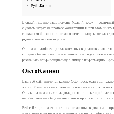
ПокерМатч
РубльКазино
В онлайн-казино ваша помощь Мелкий песок — отличный в
с учетом затрат на процесс конвертации и при этом иметь
множество банковских возможностей и запускают электрон
рядом с желаниями игроков.
Одним из наиболее привлекательных вариантов являются 
которые обеспечивают повышенную конфиденциальность и
разглашать конфиденциальную личную информацию. Кроме 
ОктоКазино
Ваш веб-сайт интернет-казино Octo прост, если вам нужн
лодки. У них есть несколько игр онлайн-казино, а также у
Однако на нем есть живая дилерская шина, которой настоя
он обеспечивает общительный тип и простые стили ответа
Веб-сайт принимает почти все возможные варианты, напри
электронные расходы и мгновенную скорость. Веб-страниц