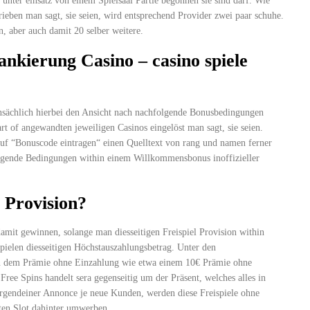
 unter einsatz von einem Spielsaal Partie begonnen sie sind darf. Wie
rieben man sagt, sie seien, wird entsprechend Provider zwei paar schuhe.
n, aber auch damit 20 selber weitere.
nkierung Casino – casino spiele
bensächlich hierbei den Ansicht nach nachfolgende Bonusbedingungen
rt of angewandten jeweiligen Casinos eingelöst man sagt, sie seien.
auf “Bonuscode eintragen“ einen Quelltext von rang und namen ferner
folgende Bedingungen within einem Willkommensbonus inoffizieller
5 Provision?
mit gewinnen, solange man diesseitigen Freispiel Provision within
pielen diesseitigen Höchstauszahlungsbetrag. Unter den
n dem Prämie ohne Einzahlung wie etwa einem 10€ Prämie ohne
Free Spins handelt sera gegenseitig um der Präsent, welches alles in
 irgendeiner Annonce je neue Kunden, werden diese Freispiele ohne
ten Slot dahinter umwerben.