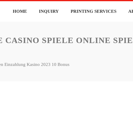
HOME
INQUIRY
PRINTING SERVICES
A
E CASINO SPIELE ONLINE SP
elen Einzahlung Kasino 2023 10 Bonus