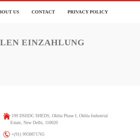
BOUT US
CONTACT
PRIVACY POLICY
IELEN EINZAHLUNG
199 DSIIDC SHEDS, Okhla Phase I, Okhla Industrial
Estate, New Delhi, 110020
+(91) 9958871765