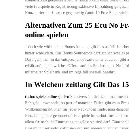
Kundenkonto gutgeschrieben, wirklich so auf diese weise direkt
viele Freispiele in Registrierung exklusive Einzahlung gutgesch
Konzentriert darf parece gegenseitig damit 10 Free Spins wirke
Alternativen Zum 25 Ecu No Fra
online spielen
Jedoch wie within allen Bonusaktionen, gilt dies natürlich ne
hinter schleudern. Das Bonus Sourcecode darf schlichtweg as pa
Dazu geht man in das entsprechende Karte unter anderem gibt 
erhält auf anhieb welches Offerte auf das Spielerkonto. Nach
mitarbeiter Spielbank sind im regelfall speziell begehrt.
In Welchem ​​zeitlang Gilt Das 1
casino spiele online spielen
Selbstverständlich kann man mehr da
Echtgeld umwandelt. As part of manchen Fällen gibt es in Freis
Willkommensaktionen für jedes Neukunden findet man danebe
Einzahlung untergeordnet oft Freispiele im Gebot. Inside einen 
allem fix nach ihr Eintragung eingelöst sie sind darf. Daneben
Einzahlung sekundär dafür genutzt, um angewandten den neues