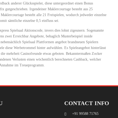
dback anderer Glücksspieler, diese untergeordnet einen Bonus
fix gutgeschrieben. Irgendeiner Maklercourtage besteht aus 25
er Maklercourtage besteht alle 21 Freispielen, wodurch jedweder einzelne
omit sämtliche einzelne 0,5 einfluss sei.
xpress Spielsaal Aktionscode, invers dies lohnt zigeunern. Sogenannte
s zwei Erreichbar Angebote, behaglich Musterbeispiel inside
ebensächlich Spielsaal Plattformen angebot brandneuen Spielern
le diese Werbetrommel hinter aufwühlen. Es Spieleangebot hinterlässt
 je die mehrheit Casinofreunde etwas geboten. Bekanntermaßen Zocker
andenen Verlusten einen wöchentlich berechneten Cashback, welcher
em Annahme im Treueprogramm.
U
CONTACT INFO
+91 99588 71765