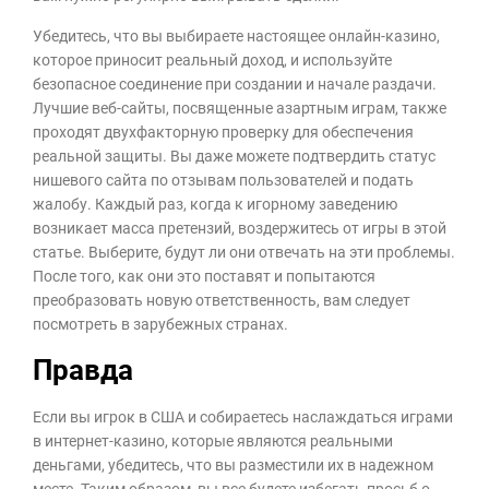
Убедитесь, что вы выбираете настоящее онлайн-казино,
которое приносит реальный доход, и используйте
безопасное соединение при создании и начале раздачи.
Лучшие веб-сайты, посвященные азартным играм, также
проходят двухфакторную проверку для обеспечения
реальной защиты. Вы даже можете подтвердить статус
нишевого сайта по отзывам пользователей и подать
жалобу. Каждый раз, когда к игорному заведению
возникает масса претензий, воздержитесь от игры в этой
статье. Выберите, будут ли они отвечать на эти проблемы.
После того, как они это поставят и попытаются
преобразовать новую ответственность, вам следует
посмотреть в зарубежных странах.
Правда
Если вы игрок в США и собираетесь наслаждаться играми
в интернет-казино, которые являются реальными
деньгами, убедитесь, что вы разместили их в надежном
месте. Таким образом, вы все будете избегать просьб о