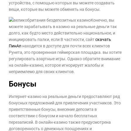
устройства, с помощью которых вы можете создавать
вещи, которые вы можете обменять на бонусы.
Конечно, вы
можете зарабатывать в казино на реальные деньги так
долго, как будто место действительно национальное, и
инициировать палки, если В частности, сайт
скачать
ПинАп
находится в доступе для почти всех клиентов
Рунета, это проверенная геймерская площадка. вы хотите
регулировать азартные игры. Однако обратите внимание
на онлайн-казино, которое игнорирует жалобы и
неприемлемо для своих клиентов.
Бонусы
Интернет-казино на реальные деньги предоставляют ряд
бонусных предложений для привлечения участников. Это
приветственные бонусы, внесение депозита в
соответствии с бонусом и начало бесплатных
перезаписей. В онлайн-казино также предусмотрена
договоренность о денежных поощрениях и