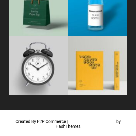
Created By F2P Commerce
|
WordPress Theme - Total
by
HashThemes