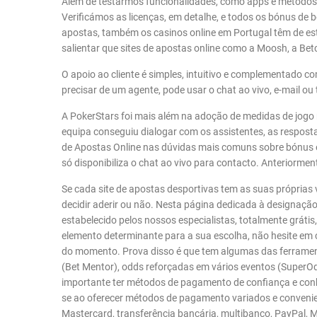
Além de testarmos funcionalidades, como apps e métodos
Verificámos as licenças, em detalhe, e todos os bónus de 
apostas, também os casinos online em Portugal têm de esta
salientar que sites de apostas online como a Moosh, a Betc
O apoio ao cliente é simples, intuitivo e complementado
precisar de um agente, pode usar o chat ao vivo, e-mail ou 
A PokerStars foi mais além na adoção de medidas de jogo 
equipa conseguiu dialogar com os assistentes, as respost
de Apostas Online nas dúvidas mais comuns sobre bónus e 
só disponibiliza o chat ao vivo para contacto. Anteriorment
Se cada site de apostas desportivas tem as suas própria
decidir aderir ou não. Nesta página dedicada à designaç
estabelecido pelos nossos especialistas, totalmente grátis
elemento determinante para a sua escolha, não hesite em 
do momento. Prova disso é que tem algumas das ferrament
(Bet Mentor), odds reforçadas em vários eventos (SuperOdds
importante ter métodos de pagamento de confiança e con
se ao oferecer métodos de pagamento variados e convenie
Mastercard, transferência bancária, multibanco, PayPal, MB