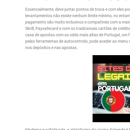
Essencialmente, deve juntar pontos de troca e com eles p
levantamentos não existe nenhum limite mínimo, no entant
pagamento são muito inclusivos e compatíveis com a mai
Skrill, Paysafecard e com os tradicionais cartões de crédito
casa de apostas com as odds mais altas de Portugal, um f
pelas ferramentas de autocontrolo, pode aceder ao menu da
nos depósitos e nas apostas.
Moderna e sofisticada, a plataforma do casino Solverde é 