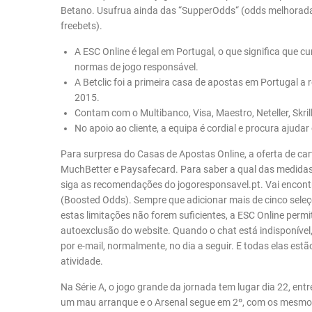
Betano. Usufrua ainda das “SupperOdds“ (odds melhorada
freebets).
A ESC Online é legal em Portugal, o que significa que c
normas de jogo responsável.
A Betclic foi a primeira casa de apostas em Portugal a
2015.
Contam com o Multibanco, Visa, Maestro, Neteller, Skril
No apoio ao cliente, a equipa é cordial e procura ajudar
Para surpresa do Casas de Apostas Online, a oferta de carte
MuchBetter e Paysafecard. Para saber a qual das medidas
siga as recomendações do jogoresponsavel.pt. Vai encont
(Boosted Odds). Sempre que adicionar mais de cinco seleç
estas limitações não forem suficientes, a ESC Online permi
autoexclusão do website. Quando o chat está indisponível
por e-mail, normalmente, no dia a seguir. E todas elas estã
atividade.
Na Série A, o jogo grande da jornada tem lugar dia 22, entr
um mau arranque e o Arsenal segue em 2º, com os mesmos 