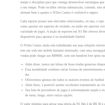
tempo e disciplina para que consiga desenvolver estratégias que
o seu tempo. Pode recolher ofertas substanciais, contudo, tem d
atestam bem o quanto o N1bet Casino é confiável e seguro.
Cada esporte possui seus mercados relacionados, ou seja, o tip
como apostar em esportes de verdade, ou então em esportes virt
variedade de jogos. A seção de esportes em N1 Bet oferece dive
disponíveis para apostas é na modalidade futebol.
O N1bet Casino ainda está trabalhando nas suas soluções móvei
tem um web site mobile bastante otimizado, com uma navegação
vindas pode chegar aos R$9600, com one hundred free spins inc
Além disso, temos um bônus de boas-vindas generoso disponí
Essa modalidade combina várias formas de entretenimento 
dia.
Oferecemos apostas em todos os maiores eventos de futebol
Além disso, é possível assistir excelentes transmissões ao vi
Sua lista de provedores de jogos é extremamente ampla e exi
de mesa, bingo, entre outras opções.
O valor mínimo para ativar essa oferta da N1 Bet é de R$ 30 e 