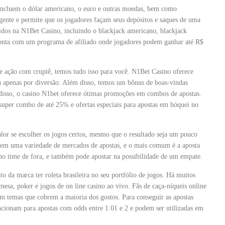
 incluem o dólar americano, o euro e outras moedas, bem como
ngente e permite que os jogadores façam seus depósitos e saques de uma
cidos na N1Bet Casino, incluindo o blackjack americano, blackjack
conta com um programa de afiliado onde jogadores podem ganhar até R$
de ação com crupiê, temos tudo isso para você. N1Bet Casino oferece
u apenas por diversão. Além disso, temos um bônus de boas-vindas
 disso, o casino N1bet oferece ótimas promoções em combos de apostas.
uper combo de até 25% e ofertas especiais para apostas em hóquei no
lor se escolher os jogos certos, mesmo que o resultado seja um pouco
l tem uma variedade de mercados de apostas, e o mais comum é a aposta
no time de fora, e também pode apostar na possibilidade de um empate.
to da marca ter roleta brasileira no seu portfólio de jogos. Há muitos
esa, poker e jogos de on line casino ao vivo. Fãs de caça-níqueis online
om temas que cobrem a maioria dos gostos. Para conseguir as apostas
ncionam para apostas com odds entre 1.01 e 2 e podem ser utilizadas em