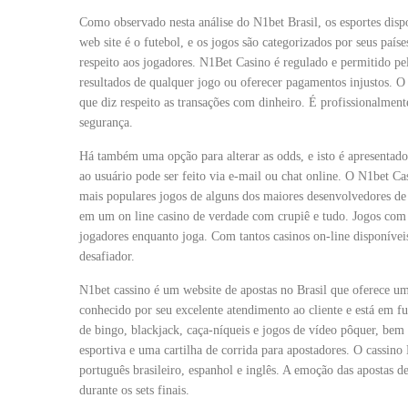
Como observado nesta análise do N1bet Brasil, os esportes dispo
web site é o futebol, e os jogos são categorizados por seus paí
respeito aos jogadores. N1Bet Casino é regulado e permitido p
resultados de qualquer jogo ou oferecer pagamentos injustos. O
que diz respeito as transações com dinheiro. É profissionalmen
segurança.
Há também uma opção para alterar as odds, e isto é apresenta
ao usuário pode ser feito via e-mail ou chat online. O N1bet C
mais populares jogos de alguns dos maiores desenvolvedores de 
em um on line casino de verdade com crupiê e tudo. Jogos com 
jogadores enquanto joga. Com tantos casinos on-line disponívei
desafiador.
N1bet cassino é um website de apostas no Brasil que oferece um
conhecido por seu excelente atendimento ao cliente e está em 
de bingo, blackjack, caça-níqueis e jogos de vídeo pôquer, bem
esportiva e uma cartilha de corrida para apostadores. O cassin
português brasileiro, espanhol e inglês. A emoção das apostas 
durante os sets finais.