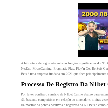
A biblioteca de jogos está entre as funções significantes do 
NetEnt, MicroGaming, Pragmatic Play, Play’n Go, BetSoft Ga
Bets é uma empresa fundada em 2021 que foca principalmente na
Processo De Registro Da N1bet
Por favor confira o sumário da N1Bet Casino abaixo para entend
são bastante competitivas em relação ao mercado e, muitas vez
irá mostrar os pontos positivos e negativos da N1 Bets e como 