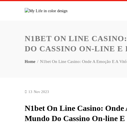
Skip
to
content
N1BET ON LINE CASINO
DO CASSINO ON-LINE E
Home
N1bet On Line Casino: Onde A Emoção E A Vitó
13
Nov 2023
N1bet On Line Casino: Onde 
Mundo Do Cassino On-line E 