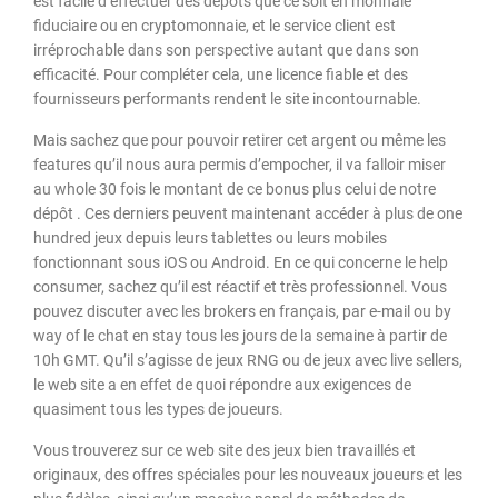
est facile d’effectuer des dépôts que ce soit en monnaie
fiduciaire ou en cryptomonnaie, et le service client est
irréprochable dans son perspective autant que dans son
efficacité. Pour compléter cela, une licence fiable et des
fournisseurs performants rendent le site incontournable.
Mais sachez que pour pouvoir retirer cet argent ou même les
features qu’il nous aura permis d’empocher, il va falloir miser
au whole 30 fois le montant de ce bonus plus celui de notre
dépôt . Ces derniers peuvent maintenant accéder à plus de one
hundred jeux depuis leurs tablettes ou leurs mobiles
fonctionnant sous iOS ou Android. En ce qui concerne le help
consumer, sachez qu’il est réactif et très professionnel. Vous
pouvez discuter avec les brokers en français, par e-mail ou by
way of le chat en stay tous les jours de la semaine à partir de
10h GMT. Qu’il s’agisse de jeux RNG ou de jeux avec live sellers,
le web site a en effet de quoi répondre aux exigences de
quasiment tous les types de joueurs.
Vous trouverez sur ce web site des jeux bien travaillés et
originaux, des offres spéciales pour les nouveaux joueurs et les