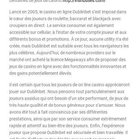
centaines de jeux de casino.
http://irishbuses.com/
Lancé en 2005, le casino en ligne Dublinbet s’est imposé dans
le cœur des joueurs de roulette, baccarat et blackjack avec
croupiers en direct. Le service consumer est également
accessible sur cellular, à l’instar de votre compte joueur et aux
différents bonus et promotions. À ce jour, aucune utility n’a été
créée, mais Dublinbet est suitable avec tous les navigateurs les
plus célèbres. Aujourd’hui, de nombreux providers sur le
marché ont acheté la licence Megaways afin de proposer des
jeux de casino en ligne avec des fonctionnalités innovantes et
des gains potentiellement élevés.
Il est certain que tous les joueurs de on line casino apprécieront
jouer sur Dublinbet. Nous pensons tout particulièrement aux
joueurs assidus qui ont besoin d’un site performant, de jeux de
très haute qualité et de bonus généreux pour s’amuser. Nous
avons été tout à fait convaincus par ses différentes
prestations, ainsi que par son service consumer extrêmement
rapide et attentif au bien-être des joueurs. Enfin, l’expérience
joueur que propose Dublinbet est sécurisée et bien travaillée. Il