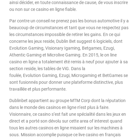
ainsi décider, en toute connaissance de cause, de vous inscrire
ou non sur ce casino en ligne fiable.
Par contre un conseil ne prenez pas les bonus automotive il y a
beaucoup de circumstances et tant que vous ne respectez pas
les circumstances impossible de retirer les gains. En ce qui
concerne les jeux reside, Dublin Bet suggest 6 logiciels, dont
Evolution Gaming, Visionary Igaming, Betgames, Ezugi,
Athentic Gaming et Microlive Gaming. En 2015, le on line
casino en ligne a totalement été remis à neuf pour ajouter à sa
section reside, les tables de ViG. Dans la
foulée, Evolution Gaming, Ezugi, Microgaming et BetGames se
sont fusionnés pour donner une plateforme distinctive, plus
travaillée et plus performante.
Dublinbet appartient au groupe MTM Corp dont la réputation
dans le monde des casinos en ligne n’est plus à faire.
Visionnaire, ce casino s’est fait une spécialité dans les jeux en
direct et a porté son dévolu sur cette area of interest quand
tous les autres casinos en ligne misaient sur les machines à
sous. Mission accomplie puisque ce live casino en français