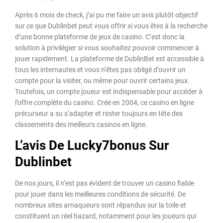
Après 6 mois de check, j’ai pu me faire un avis plutôt objectif
sur ce que Dublinbet peut vous offrir si vous êtes à la recherche
d’une bonne plateforme de jeux de casino. C’est donc la
solution à privilégier si vous souhaitez pouvoir commencer à
jouer rapidement. La plateforme de DublinBet est accessible à
tous les internautes et vous n’êtes pas obligé d’ouvrir un
compte pour la visiter, ou même pour ouvrir certains jeux.
Toutefois, un compte joueur est indispensable pour accéder à
l’offre complète du casino. Créé en 2004, ce casino en ligne
précurseur a su s’adapter et rester toujours en tête des
classements des meilleurs casinos en ligne.
L’avis De Lucky7bonus Sur
Dublinbet
De nos jours, il n’est pas évident de trouver un casino fiable
pour jouer dans les meilleures conditions de sécurité. De
nombreux sites arnaqueurs sont répandus sur la toile et
constituent un réel hazard, notamment pour les joueurs qui