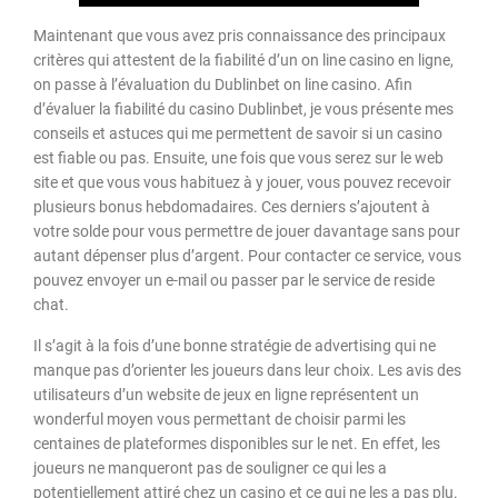
Maintenant que vous avez pris connaissance des principaux
critères qui attestent de la fiabilité d’un on line casino en ligne,
on passe à l’évaluation du Dublinbet on line casino. Afin
d’évaluer la fiabilité du casino Dublinbet, je vous présente mes
conseils et astuces qui me permettent de savoir si un casino
est fiable ou pas. Ensuite, une fois que vous serez sur le web
site et que vous vous habituez à y jouer, vous pouvez recevoir
plusieurs bonus hebdomadaires. Ces derniers s’ajoutent à
votre solde pour vous permettre de jouer davantage sans pour
autant dépenser plus d’argent. Pour contacter ce service, vous
pouvez envoyer un e-mail ou passer par le service de reside
chat.
Il s’agit à la fois d’une bonne stratégie de advertising qui ne
manque pas d’orienter les joueurs dans leur choix. Les avis des
utilisateurs d’un website de jeux en ligne représentent un
wonderful moyen vous permettant de choisir parmi les
centaines de plateformes disponibles sur le net. En effet, les
joueurs ne manqueront pas de souligner ce qui les a
potentiellement attiré chez un casino et ce qui ne les a pas plu.