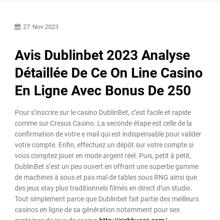
27
Nov 2023
Avis Dublinbet 2023 Analyse
Détaillée De Ce On Line Casino
En Ligne Avec Bonus De 250
Pour s’inscrire sur le casino DublinBet, c’est facile et rapide
comme sur Cresus Casino. La seconde étape est celle de la
confirmation de votre e mail qui est indispensable pour valider
votre compte. Enfin, effectuez un dépôt sur votre compte si
vous comptez jouer en mode argent réel. Puis, petit à petit,
DublinBet s’est un peu ouvert en offrant une superbe gamme
de machines à sous et pas mal de tables sous RNG ainsi que
des jeux stay plus traditionnels filmés en direct d’un studio.
Tout simplement parce que Dublinbet fait partie des meilleurs
casinos en ligne de sa génération notamment pour ses