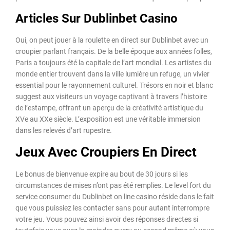
Articles Sur Dublinbet Casino
Oui, on peut jouer à la roulette en direct sur Dublinbet avec un
croupier parlant français. De la belle époque aux années folles,
Paris a toujours été la capitale de l’art mondial. Les artistes du
monde entier trouvent dans la ville lumière un refuge, un vivier
essential pour le rayonnement culturel. Trésors en noir et blanc
suggest aux visiteurs un voyage captivant à travers l’histoire
de l’estampe, offrant un aperçu de la créativité artistique du
XVe au XXe siècle. L’exposition est une véritable immersion
dans les relevés d’art rupestre.
Jeux Avec Croupiers En Direct
Le bonus de bienvenue expire au bout de 30 jours si les
circumstances de mises n’ont pas été remplies. Le level fort du
service consumer du Dublinbet on line casino réside dans le fait
que vous puissiez les contacter sans pour autant interrompre
votre jeu. Vous pouvez ainsi avoir des réponses directes si