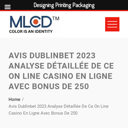
Designing Printing Packaging
Skip
to
content
AVIS DUBLINBET 2023
ANALYSE DÉTAILLÉE DE CE
ON LINE CASINO EN LIGNE
AVEC BONUS DE 250
Home
Avis Dublinbet 2023 Analyse Détaillée De Ce On Line
Casino En Ligne Avec Bonus De 250