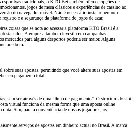
tas esportivas tradicionais, o KTO Bet também oferece opções de
mocionantes, jogos de mesa clássicos e experiências de cassino ao
a versão do navegador móvel. Não é necessário instalar nenhum
o registro é a segurança da plataforma de jogos de azar.
as coisas que se nota ao acessar a plataforma KTO Brasil é a
 são destacados. A empresa também investiu em campanhas
 dos mercados para alguns desportos poderia ser maior. Alguns
funcione bem.
l sobre suas apostas, permitindo que você altere suas apostas em
ebe seu pagamento total.
, sem ser através de uma “linha de pagamento”. O structure do slot
posta virtual funciona da mesma forma que uma aposta online
a conta. Sim, para a conveniência de nossos jogadores, os
ismente serviços de apostas em dinheiro actual no Brasil. A marca