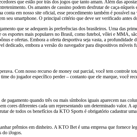
ornecedores que estão por trás dos jogos que tanto amam. Além das apos
tretenimento. Os amantes de cassino podem desfrutar de caça-níqueis e
ma conta em nosso site oficial, esse procedimento também é possível n
 em seu smartphone. O principal critério que deve ser verificado antes d
mento que se adequem às preferências dos brasileiros. Uma das primeir
s, e os esportes mais populares no Brasil, como futebol, vôlei e MMA,
bônus e ofertas. Embora a oferta desportiva seja vasta, a profundidade
vel dedicado, embora a versão do navegador para dispositivos móveis 
perava. Com nosso recurso de money out parcial, você tem controle tota
 time do jogador específico perder – contanto que ele marque, você rec
e pagamento quando três ou mais símbolos iguais aparecem nas colunas
uem cores diferentes cada um representando um determinado valor. A a
esfrutar de todos os benefícios da KTO Sports é obrigatório cadastrar um
 ganhar prêmios em dinheiro. A KTO Bet é uma empresa que fornece lega
 do iJogos.