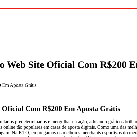
No Web Site Oficial Com R$200 
0 Em Aposta Grátis
e Oficial Com R$200 Em Aposta Grátis
esultados predeterminados e mergulhar na ação, adotando gráficos brilha
as online tão populares em casas de aposta digitais. Como uma das melho
 jogam. Na KTO, empregamos os melhores merchants esportivos do merca