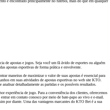
ento é encontrado principalmente no futebol, mais do que em qualquer
ia de apostas e jogos. Seja você um fã ávido de esportes ou alguém
s apostas esportivas de forma prática e envolvente.
trar maneiras de maximizar o valor de suas apostas é essencial para
anhos em suas atividades de apostas esportivas no web site KTO.
nalisar detalhadamente as partidas e os possíveis resultados.
or experiência de jogo. Para a conveniência dos clientes, oferecemos
ntrar em contato conosco por meio de bate-papo ao vivo e e-mail.
 assim por diante. Uma das vantagens marcantes do KTO Bet é a sua