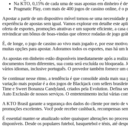
Na KTO, 0,15% de cada uma de suas apostas em dinheiro é dev
Pragmatic Play, com mais de 400 jogos de cassino online, é o
Apostar a partir de um dispositivo móvel tornou-se uma necessidade 
experiência de apostas sem igual. Vamos explorar em detalhe este apli
oferta de esportes, promoções atrativas e um suporte eficiente, a cas
reivindicar um bônus de boas-vindas que oferece rodadas de jogo gr
É, de longe, o jogo de cassino ao vivo mais jogado e, por esse motivo
muitas opções para apostar. Adoramos todos os esportes, mas há um lu
As apostas em dinheiro estão disponíveis imediatamente após a realiza
documentos forem diferentes, sua conta será excluída ou bloqueada. Jog
vários idiomas, inclusive português. O provedor também fornece um 
Se continuar nesse ritmo, a tendência é que consolide ainda mais sua
variação mais popular é a dos jogos de Blackjack com sellers brasile
Time e Sweet Bonanza Candyland, criados pela Evolution. Defina seus
Auto Exclusão de nossos serviços. O entretenimento inclui várias com
A KTO Brasil garante a segurança dos dados do cliente por meio de v
promoções excelentes. Você pode receber cashback, recompensas seman
É essential manter-se atualizado sobre quaisquer alterações no proc
disponíveis. Desde os populares futebol, basquetebol e ténis, até despo