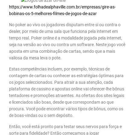
https://www.folhadealphaville.com.br/empresas/gire-as-
bobinas-os-5-melhores-filmes-de-jogos-de-azar
No poker ao vivo os jogadores disputam entre si ou contra o
dealer, por meio de uma sala que funciona pela internet em
tempo real. Poker online é a modalidade jogada pela internet,
seja na versão ao vivo ou contra um software. Neste jogo você
aposta em uma combinação de cartas, sendo que a mais
valiosa da mesa leva o pote.
Estas competências incluem, por exemplo, técnicas de
contagem de cartas ou conhecer as estratégias óptimas para
os jogos seleccionados. Para atrair a sua atenção, cada
plataforma de cassino e apostas online vai oferecer-lhe bônus
tentadores e promoções atraentes. As ofertas dos sites legais
e licenciados são boas, desde que correspondam ao que
procura. Você pode encontrar vários tipos de bônus, como os
de boas-vindas ou o sem depósito.
Então, você está pronto para testar seus nervos para força e
sorte para fidelidade? Então começamos a jogar