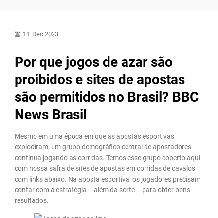
11
Dec 2023
Por que jogos de azar são
proibidos e sites de apostas
são permitidos no Brasil? BBC
News Brasil
Mesmo em uma época em que as apostas esportivas
explodiram, um grupo demográfico central de apostadores
continua jogando as corridas. Temos esse grupo coberto aqui
com nossa safra de sites de apostas em corridas de cavalos
com links abaixo. Na aposta esportiva, os jogadores precisam
contar com a estratégia – além da sorte – para obter bons
resultados.