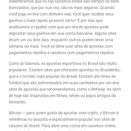
Relembramos que os top cassinos online são sempre os sites
licenciados, que por sua vez, são os mais seguros. Quando
você joga on-line com dinheiro real, você quer receber seus
ganhos o mais rápido possível, certo? É por isso que
analisamos a rapidez com que um site de apostas pode
depositar seus ganhos em sua conta bancária. Alguns sites
levam um ou dois dias, enquanto outros podem levar uma
semana ou mais. Você só deve usar sites de apostas com
pagamentos rápidos e cassinos com pagamentos rápidos.
Como já falamos, as apostas esportivas no Brasil são muito
populares. Existem sites que oferecem apostas no Brasileirão,
que é o torneio mais popular do Brasil. Existem até times de
futebol que são patrocinados em suas camisetas por um dos
sites de apostas que recomendamos, como o Betway. As slots
de hoje são inspiradas em filmes, séries ou jogos antigos da
Nintendo.
Bitcoin — para quem gosta de apostar com cripto, o Bitcoin é
referência no assunto e especialmente popular nos sites de
cassino do Brasil. Para abrir uma conta em cassinos online,