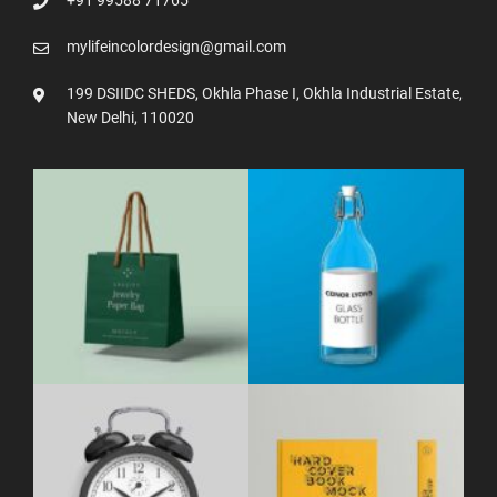
mylifeincolordesign@gmail.com
199 DSIIDC SHEDS, Okhla Phase I, Okhla Industrial Estate,
New Delhi, 110020