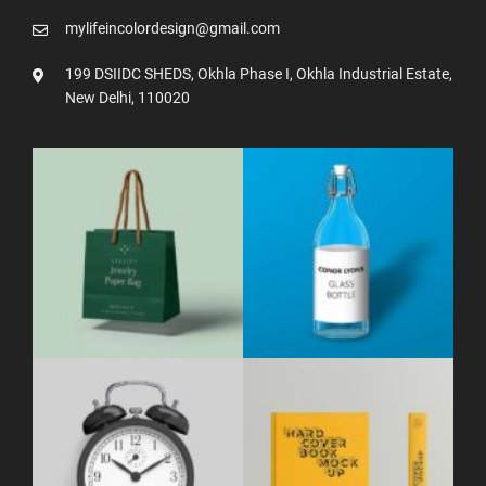
mylifeincolordesign@gmail.com
199 DSIIDC SHEDS, Okhla Phase I, Okhla Industrial Estate,
New Delhi, 110020