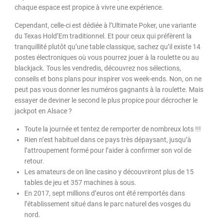
chaque espace est propice à vivre une expérience.
Cependant, celle-ci est dédiée à l’Ultimate Poker, une variante
du Texas Hold’Em traditionnel. Et pour ceux qui préfèrent la
tranquillité plutôt qu’une table classique, sachez qu’il existe 14
postes électroniques où vous pourrez jouer à la roulette ou au
blackjack. Tous les vendredis, découvrez nos sélections,
conseils et bons plans pour inspirer vos week-ends. Non, on ne
peut pas vous donner les numéros gagnants à la roulette. Mais
essayer de deviner le second le plus propice pour décrocher le
jackpot en Alsace ?
Toute la journée et tentez de remporter de nombreux lots !!!
Rien n’est habituel dans ce pays très dépaysant, jusqu’à
l’attroupement formé pour l’aider à confirmer son vol de
retour.
Les amateurs de on line casino y découvriront plus de 15
tables de jeu et 357 machines à sous.
En 2017, sept millions d’euros ont été remportés dans
l’établissement situé dans le parc naturel des vosges du
nord.