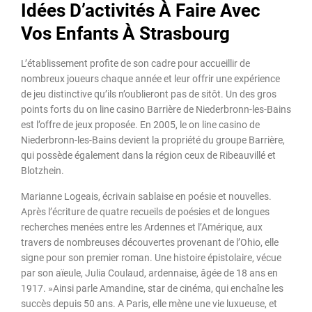
Idées D’activités À Faire Avec
Vos Enfants À Strasbourg
L’établissement profite de son cadre pour accueillir de
nombreux joueurs chaque année et leur offrir une expérience
de jeu distinctive qu’ils n’oublieront pas de sitôt. Un des gros
points forts du on line casino Barrière de Niederbronn-les-Bains
est l’offre de jeux proposée. En 2005, le on line casino de
Niederbronn-les-Bains devient la propriété du groupe Barrière,
qui possède également dans la région ceux de Ribeauvillé et
Blotzhein.
Marianne Logeais, écrivain sablaise en poésie et nouvelles.
Après l’écriture de quatre recueils de poésies et de longues
recherches menées entre les Ardennes et l’Amérique, aux
travers de nombreuses découvertes provenant de l’Ohio, elle
signe pour son premier roman. Une histoire épistolaire, vécue
par son aïeule, Julia Coulaud, ardennaise, âgée de 18 ans en
1917. »Ainsi parle Amandine, star de cinéma, qui enchaîne les
succès depuis 50 ans. A Paris, elle mène une vie luxueuse, et