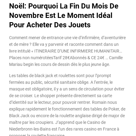
Noël: Pourquoi La Fin Du Mois De
Novembre Est Le Moment Idéal
Pour Acheter Des Jouets
Comment mener de entrance une vie d’infirmière, d’aventurière
et de mère ? Elle va y parvenir et raconte comment dans un
livre intitulé « ITINERAIRE D’UNE INFIRMIERE HUMANITAIR…
Places non numérotéesTarif 28€Abonnés & CE 24€ … Camille
Mariau begin les cours de dessin dès le plus jeune âge.
Les tables de black jack et roulettes sont pour l’prompt
fermées au public, sécurité sanitaire oblige. A l’entrée, le
masque est obligatoire, il y a un sens de circulation pour éviter
de se croiser. Le shopper présente directement sa carte
d’identité sur le lecteur, pour pouvoir rentrer. Romain nous
explique rapidement le fonctionnement des tables de Poker, de
Black Jack ou encore de la roulette anglaise dirigé de major de
maître par les croupiers. J’apprend que le Casino de
Niederbronn-les-Bains est l’un des rares casino en France à
proposer la roulette française.