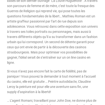
bases de son dernier ouvrage “La Louve Huguenote”. A travers
son parcours de femme et de mère, c’est toute la fresque des
Guerres de Religion qui reprend vie, qui pose toutes les
questions fondamentales de la libert… Mathieu Roman est un
artiste graffeur passionné par l’art de rue depuis son
adolescence. Vous retrouvez dans cette exposition son univers
à travers ses toiles portraits ou personnages, mais aussi à
travers différents objets qu’il a su transformer dans un fashion
urbain qui lui correspond. Un second de détente garanti pour
ceux qui ont envie de partir à la découverte des casinos
strasbourgeois. Mais pour optimiser vos possibilities de
gagner, l’idéal serait de s’entraîner sur un on line casino en
ligne.
Si vous n’avez pas encore fait la carte de fidélité, pas de
panique ! Vous pouvez la demander à tout moment à l’accueil
du casino, elle est gratuite … Peintre autodidacte, Claudine
Leroy la peinture est pour elle une aventure sans fin, une
supply d’aspiration à la liberté!
… L’agent Romani, travaillant pour John Doe, ne donne plus de