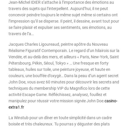
Jean-Michel IDIER s’attache à l’importance des émotions au
travers des sujets qui l’interpellent. Aujourd’hui, il ne peut
concevoir peindre toujours le même sujet même si certains ont
l’impression qu’il se disperse. Il peint, il dessine, avant tout pour
se faire plaisir et expulser ses sentiments, ses émotions, au
travers de l’a…
Jacques Charles Ligoureaud, peintre apôtre du Nouveau
Réalisme Figuratif Contemporain. Le regard d’un hilairois sur la
Vendée, et au-delà des mers, et ailleurs « Paris, New-York, Saint
Pétersbourg, Pékin, Séoul, Tokyo » … Une fresque en forty
tableaux, huiles sur toile, une peinture joyeuse, et haute en
couleurs, une bouffée d’oxygè… Dans la peau d’un agent secret
John Doe, vous avez 60 minutes pour découvrir les secrets and
techniques du membership VIP du Magnifico lors de cette
activité Escape Game. Réfléchissez, analysez, fouillez et
manipulez pour réussir votre mission signée John Doe.
casino-
extra1.fr
La Winstub pour un dîner en toute simplicité dans un cadre
boisée et très chaleureux. Tu pourras y déguster des plats