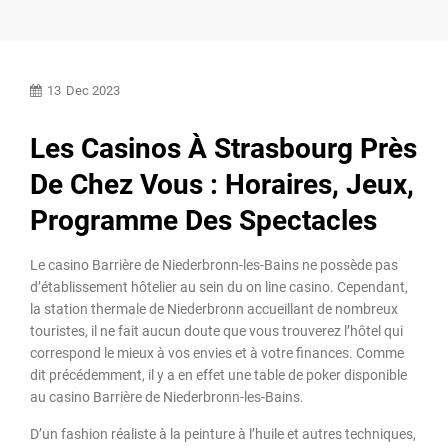
13
Dec 2023
Les Casinos À Strasbourg Près
De Chez Vous : Horaires, Jeux,
Programme Des Spectacles
Le casino Barrière de Niederbronn-les-Bains ne possède pas
d’établissement hôtelier au sein du on line casino. Cependant,
la station thermale de Niederbronn accueillant de nombreux
touristes, il ne fait aucun doute que vous trouverez l’hôtel qui
correspond le mieux à vos envies et à votre finances. Comme
dit précédemment, il y a en effet une table de poker disponible
au casino Barrière de Niederbronn-les-Bains.
D’un fashion réaliste à la peinture à l’huile et autres techniques,