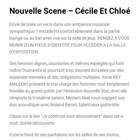
Nouvelle Scene – Cécile Et Chloé
Envie de boire un verre dans une ambiance musicale
sympathique ? Installe-toi confortablement dans la partie
lounge ou au bar avec vue sur la salle de jeux. PENSEZ A VOUS
MUNIR D’UN PIECE D’IDENTITÉ POUR ACCEDER A LA SALLE
D’EXPOSITION.
Des femmes dignes, souriantes et mêmes espiègles qui font
naître l’humanité et pourtant trop souvent écrasées par des
expenses mentales et des obligations multiples. Anne REY
MALECKI présente le vrai visage des femmes, tout simplement.
Révélée au grand public par l’émission Nouvelle Star, dont elle
remporte la troisième saison, Myriam Abel vous suggest son
duo acoustique avec Roland Baron, talentueux guitariste.
Clique sur le lien “Je confirme mon abonnement” dans cet e-
mail. Soirée découverte
Il use le fond de ses pantalons sur les selles de ses motos,