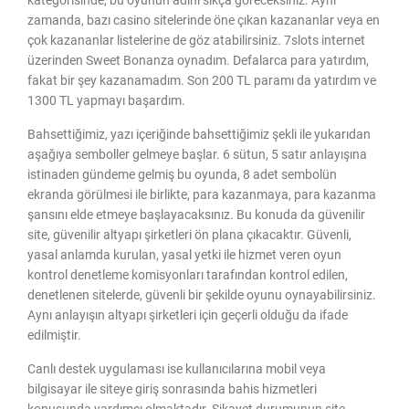
kategorisinde, bu oyunun adını sıkça göreceksiniz. Aynı
zamanda, bazı casino sitelerinde öne çıkan kazananlar veya en
çok kazananlar listelerine de göz atabilirsiniz. 7slots internet
üzerinden Sweet Bonanza oynadım. Defalarca para yatırdım,
fakat bir şey kazanamadım. Son 200 TL paramı da yatırdım ve
1300 TL yapmayı başardım.
Bahsettiğimiz, yazı içeriğinde bahsettiğimiz şekli ile yukarıdan
aşağıya semboller gelmeye başlar. 6 sütun, 5 satır anlayışına
istinaden gündeme gelmiş bu oyunda, 8 adet sembolün
ekranda görülmesi ile birlikte, para kazanmaya, para kazanma
şansını elde etmeye başlayacaksınız. Bu konuda da güvenilir
site, güvenilir altyapı şirketleri ön plana çıkacaktır. Güvenli,
yasal anlamda kurulan, yasal yetki ile hizmet veren oyun
kontrol denetleme komisyonları tarafından kontrol edilen,
denetlenen sitelerde, güvenli bir şekilde oyunu oynayabilirsiniz.
Aynı anlayışın altyapı şirketleri için geçerli olduğu da ifade
edilmiştir.
Canlı destek uygulaması ise kullanıcılarına mobil veya
bilgisayar ile siteye giriş sonrasında bahis hizmetleri