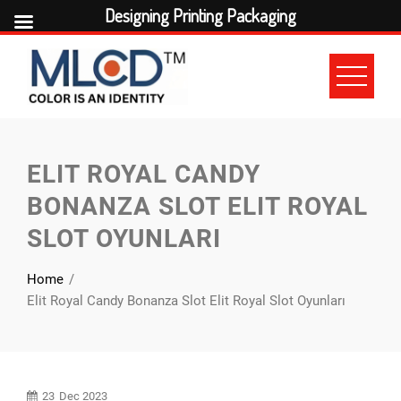
Designing Printing Packaging
Skip
to
content
ELIT ROYAL CANDY
BONANZA SLOT ELIT ROYAL
SLOT OYUNLARI
Home
Elit Royal Candy Bonanza Slot Elit Royal Slot Oyunları
23
Dec 2023