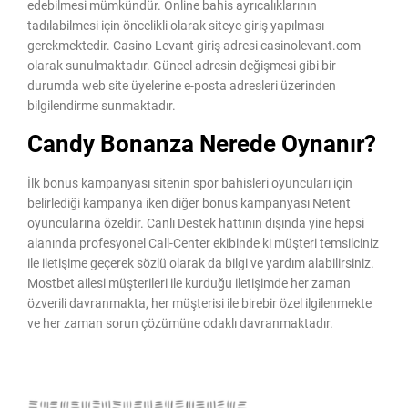
edebilmesi mümkündür. Online bahis ayrıcalıklarının
tadılabilmesi için öncelikli olarak siteye giriş yapılması
gerekmektedir. Casino Levant giriş adresi casinolevant.com
olarak sunulmaktadır. Güncel adresin değişmesi gibi bir
durumda web site üyelerine e-posta adresleri üzerinden
bilgilendirme sunmaktadır.
Candy Bonanza Nerede Oynanır?
İlk bonus kampanyası sitenin spor bahisleri oyuncuları için
belirlediği kampanya iken diğer bonus kampanyası Netent
oyuncularına özeldir. Canlı Destek hattının dışında yine hepsi
alanında profesyonel Call-Center ekibinde ki müşteri temsilciniz
ile iletişime geçerek sözlü olarak da bilgi ve yardım alabilirsiniz.
Mostbet ailesi müşterileri ile kurduğu iletişimde her zaman
özverili davranmakta, her müşterisi ile birebir özel ilgilenmekte
ve her zaman sorun çözümüne odaklı davranmaktadır.