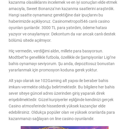
kazanma olasılıklarını incelemek ve en iyi sonuçları elde etmek
amacıyla, Sweet Bonanza’nın kazanma saatlerini araştırdık.
Hangi saatte oynamanız gerektiğine dair ipuçlarını bu
haberimizde açıklıyoruz. Casinometropol546 canlı casino
oyunları şunlardır. 3000 TL para yatırdım, ödeme hatası
yazıyor ve onaylamıyor. Dekontum da var ancak canlı destek
bölümü sitede açılmıyor.
Hiç vermedin, verdiğimi aldın, millete para basıyorsun.
Modtbet’te genellikle futbola, özellikle de Şampiyonlar Ligi’ne
bahis oynamayı seviyorum. Şu anda, depozitosuz bonustan
yararlanmak için promosyon koduna gerek yoktur.
Alt yapı olarak ise 102Gaming alt yapısı ile beraber bahis
imkanı vermekte olduğu belirtmektedir. Bu bilgilere her bahis
sever siteye güncel adres üzerinden giriş yaparak direk
erişebilmektedir. Güzel kurpiyerler eşliğinde kendinizi gerçek
Casino atmosferinde hissederek yüksek kazançlar elde
edebilirsiniz. Oldukça popüler olan ve yüksek oranlarda para
kazanmanızı sağlayan on line casino oyunlarıdır.