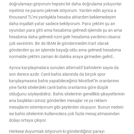
doğrulamayı giriyorum hepsini bir daha doğrulama yoluyorlar
niyetiniz ne paramı çekmek istiyorum. Yardım edin ayrıca a
thousand TL’mi yanlışlıkla hesaba aktardım beklemedeyim
daha inşallah yatar sadece bekliyorum. Para çektim şu an
oyundan para gitti ama hesabıma gelmedi işlemde şu an ama
hesabıma daha gelmedi nzm gelir hesabıma yardımcı olsanız
çok sevinirim. Bir de IBAN ile göndermedim Kart olarak
gönderdim şu an işlemde bayağı oldu ama gelmedi hesabıma
normalde çektim zaman iki dakika araya girmeden gelird…
Ayrıca karşılaşmalara sunulan alternatif bahislerin sayısı da
son derece azdır. Canlı bahis alanında da birçok spor
karşılaşmasına bahis yapabileceğiniz Mostbet’in oranlarının
yine farklı sitelerdeki canlı bahis oranlarına göre düşük
olduğunu söyleyebiliriz. Bahis sitelerinin genellikle şikayetlerinin
ana başlıkları izinsiz gönderilen mesajlar ve ya reklam
mesajlarını istemiyorum gibi şeylerden oluşuyor. Bunun nedeni
ise bahis sitelerinin kullanıcılara çok fazla mesaj atmasından
dolayı ortaya çıkıyor.
Herkese duyurmak istiyorum ki gönderdiğiniz parayı