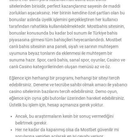
sitelerinden birisidir, perfect kazançlarınız sayesin de maddi
zorlukları aşacaksınız. Her birinin kendine özel şartları olan bu
bonuslar aslında üyelik işlemini gerçekleştiren her kullanıcı
tarafından rahatlıkla kullanılabilmektedir. Mostbahis sitesinin,
bonuslar konusunda bu kadar bol sunum ile Türkiye bahis
piyasasına girmesi tüm bahisçileri heyecanlandırdı. Mostbet
canlı bahis sitesinin ana paneli, siyah ve sarının muhteşem
uyumuna beyaz tonların da eklenmesi ile muhteşem bir
sunuma hazır. Spor, canlı bahis, sanal spor, oyunlar, Casino ve
canlı Casino kategorilerinden oluşan menüsü az ve öz.
Eğlence için herhangi bir programı, herhangi bir siteyi tercih
edebilirsiniz. Deneme ve tecrübe sahibi olmak amacı ile yabancı
casino sitelerinin bazılarını tercih edebilirsiniz. Demo oyun,
eğlence için oyna gibi butonlar üzerinden hareket edebilirsiniz.
Üstelik bu işlem için, hesap açmanıza gerek yoktur.
Ancak, bu araştırmaların kesin bir sonuç vermediğini
belirtmek gerekir.
Her ne kadar da kapanmış olsa da Mostbet güvenilir mi
sorularına yeniden açılarak en iyi cevabı veriyor.