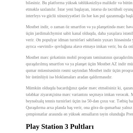
biləsiniz. Bu platforma yüksək təhlükəsizliyə malikdir və bütün
etməklə saxlanılır. İstər yeni başlayan, istərsə də təcrübəli oyu
interfeys və güclü xüsusiyyətləri ilə hər kəs pul qazanmağa başl
Mostbet indir, o zaman öz smartfon və ya planşetində mərc həvəs
üçün jardimalchymist sabit kanal olduqda, daha yaxşılara istənil
verir. Ən populyar idman turnirləri səhifənin yuxarı hissəsində y
ayrıca «sevimli» qovluğuna əlavə etməyə imkan verir, bu da onl
Mostbet mərc şirkətinin mobil proqram təminatının quraşdırılma
quraşdırılmış smartfon və ya planşet üçün Mostbet AZ indir mü
qumar müəssisəsinin rəsmi saytından Mostbet indir üçün proqram
bir üstünlüyü isə bloklamaları aradan qaldırmasıdır.
Mümkün olduqda bacardığınız qədər mərc etməlisiniz ki, qazana
tələbkar ziyarətçisinə mərc variantını seçməyə imkan verəcək. M
beynəlxalq tennis turnirləri üçün isə 50-dən çoxu var. Tətbiq ba
Quraşdırma arxa planda baş verir, ona görə də qumarbaz yalnız
çempionatlar arasında ən yüksək əmsalların təyin olunduğu P
Play Station 3 Pultları