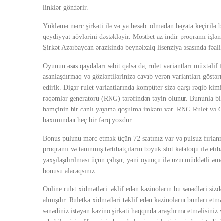
linklər göndərir.
Yükləmə mərc şirkəti ilə və ya hesabı olmadan həyata keçirilə 
qeydiyyat növlərini dəstəkləyir. Mostbet az indir proqramı işl
Şirkət Azərbaycan ərazisində beynəlxalq lisenziya əsasında fəali
Oyunun əsas qaydaları sabit qalsa da, rulet variantları müxtəl
asanlaşdırmaq və gözləntilərinizə cavab verən variantları göstə
edirik. Digər rulet variantlarında kompüter sizə qarşı rəqib kim
rəqəmlər generatoru (RNG) tərəfindən təyin olunur. Bununla bir
həmçinin bir canlı yayıma qoşulma imkanı var. RNG Rulet və Ca
baxımından heç bir fərq yoxdur.
Bonus pulunu mərc etmək üçün 72 saatınız var və pulsuz fırlanm
proqramı və tanınmış tərtibatçıların böyük slot kataloqu ilə eti
yaxşılaşdırılması üçün çalışır, yəni oyunçu ilə uzunmüddətli ə
bonusu alacaqsınız.
Online rulet xidmətləri təklif edən kazinoların bu sənədləri siz
almışdır. Ruletka xidmətləri təklif edən kazinoların bunları et
sənədiniz istəyən kazino şirkəti haqqında araşdırma etməlisiniz 