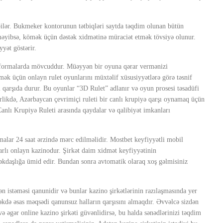
bilər. Bukmeker kontorunun tətbiqləri saytda təqdim olunan bütün
əməyibsə, kömək üçün dəstək xidmətinə müraciət etmək tövsiyə olunur.
yyət göstərir.
if formalarda mövcuddur. Müəyyən bir oyuna qərar vermənizi
rmək üçün onlayn rulet oyunlarını müxtəlif xüsusiyyətlərə görə təsnif
i qarşıda durur. Bu oyunlar “3D Rulet” adlanır və oyun prosesi təsadüfi
likdə, Azərbaycan çevrimiçi ruleti bir canlı krupiyə qarşı oynamaq üçün
nlı Krupiyə Ruleti arasında qaydalar və qalibiyət imkanları
alar 24 saat ərzində mərc edilməlidir. Mostbet keyfiyyətli mobil
barlı onlayn kazinodur. Şirkət daim xidmət keyfiyyətinin
məkdaşlığa ümid edir. Bundan sonra avtomatik olaraq xoş gəlmisiniz
dən istəməsi qanunidir və bunlar kazino şirkətlərinin razılaşmasında yer
məkdə əsas məqsədi qanunsuz halların qarşısını almaqdır. Əvvəlcə sizdən
və əgər online kazino şirkəti güvənlidirsə, bu halda sənədlərinizi təqdim