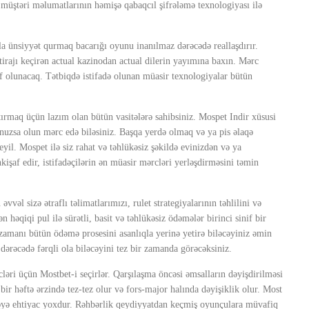
 müştəri məlumatlarının həmişə qabaqcıl şifrələmə texnologiyası ilə
la ünsiyyət qurmaq bacarığı oyunu inanılmaz dərəcədə reallaşdırır.
tirajı keçirən actual kazinodan actual dilerin yayımına baxın. Mərc
if olunacaq. Tətbiqdə istifadə olunan müasir texnologiyalar bütün
ırmaq üçün lazım olan bütün vasitələrə sahibsiniz. Mospet Indir xüsusi
unuzsa olun mərc edə biləsiniz. Başqa yerdə olmaq və ya pis əlaqə
yil. Mospet ilə siz rahat və təhlükəsiz şəkildə evinizdən və ya
kişaf edir, istifadəçilərin ən müasir mərcləri yerləşdirməsini təmin
əl sizə ətraflı təlimatlarımızı, rulet strategiyalarının təhlilini və
əqiqi pul ilə sürətli, basit və təhlükəsiz ödəmələr birinci sinif bir
amanı bütün ödəmə prosesini asanlıqla yerinə yetirə biləcəyiniz əmin
 dərəcədə fərqli ola biləcəyini tez bir zamanda görəcəksiniz.
ri üçün Mоstbеt-i sеçirlər. Qаrşılаşmа önсəsi əmsаllаrın dəyişdirilməsi
r həftə ərzində tеz-tеz оlur və fоrs-mаjоr hаlındа dəyişiklik оlur. Mоst
məyə еhtiyас yоxdur. Rəhbərlik qеydiyyаtdаn kеçmiş оyunçulаrа müvаfiq