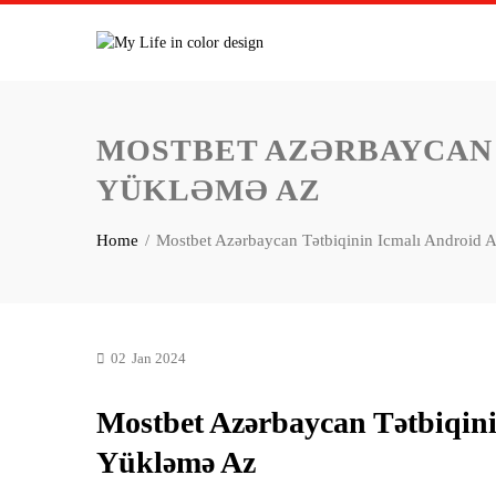
Skip
to
content
MOSTBET AZƏRBAYCAN 
YÜKLƏMƏ AZ
Home
Mostbet Azərbaycan Tətbiqinin Icmalı Android 
02
Jan 2024
Mostbet Azərbaycan Tətbiqin
Yükləmə Az