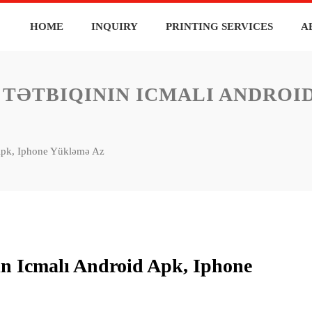
HOME
INQUIRY
PRINTING SERVICES
A
TƏTBIQININ ICMALI ANDROID
Apk, Iphone Yükləmə Az
in Icmalı Android Apk, Iphone