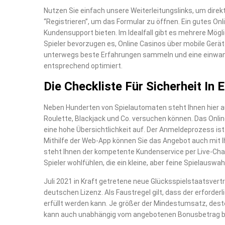
Nutzen Sie einfach unsere Weiterleitungslinks, um direk
“Registrieren”, um das Formular zu öffnen. Ein gutes Onl
Kundensupport bieten. Im Idealfall gibt es mehrere Mö
Spieler bevorzugen es, Online Casinos über mobile Ger
unterwegs beste Erfahrungen sammeln und eine einwan
entsprechend optimiert.
Die Checkliste Für Sicherheit In
Neben Hunderten von Spielautomaten steht Ihnen hier auc
Roulette, Blackjack und Co. versuchen können. Das Onlin
eine hohe Übersichtlichkeit auf. Der Anmeldeprozess ist
Mithilfe der Web-App können Sie das Angebot auch mit 
steht Ihnen der kompetente Kundenservice per Live-Cha
Spieler wohlfühlen, die ein kleine, aber feine Spielauswa
Juli 2021 in Kraft getretene neue Glücksspielstaatsvertra
deutschen Lizenz. Als Faustregel gilt, dass der erforder
erfüllt werden kann. Je größer der Mindestumsatz, dest
kann auch unabhängig vom angebotenen Bonusbetrag b