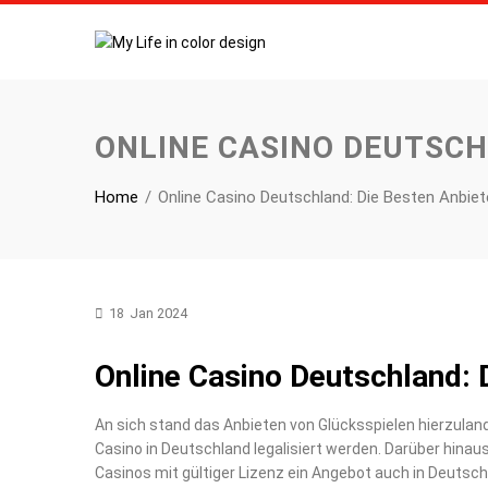
Skip
to
content
ONLINE CASINO DEUTSCH
Home
Online Casino Deutschland: Die Besten Anbiet
18
Jan 2024
Online Casino Deutschland: 
An sich stand das Anbieten von Glücksspielen hierzulande
Casino in Deutschland legalisiert werden. Darüber hina
Casinos mit gültiger Lizenz ein Angebot auch in Deutsch