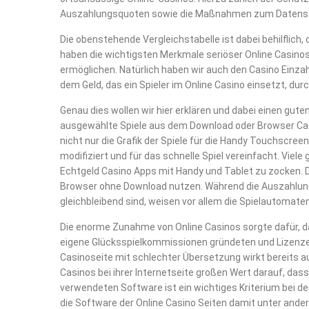
Auszahlungsquoten sowie die Maßnahmen zum Datens
Die obenstehende Vergleichstabelle ist dabei behilflich,
haben die wichtigsten Merkmale seriöser Online Casinos
ermöglichen. Natürlich haben wir auch den Casino Einzahl
dem Geld, das ein Spieler im Online Casino einsetzt, durch
Genau dies wollen wir hier erklären und dabei einen gut
ausgewählte Spiele aus dem Download oder Browser Casino
nicht nur die Grafik der Spiele für die Handy Touchscree
modifiziert und für das schnelle Spiel vereinfacht. Viele
Echtgeld Casino Apps mit Handy und Tablet zu zocken. 
Browser ohne Download nutzen. Während die Auszahlung
gleichbleibend sind, weisen vor allem die Spielautomate
Die enorme Zunahme von Online Casinos sorgte dafür, das
eigene Glücksspielkommissionen gründeten und Lizenzen
Casinoseite mit schlechter Übersetzung wirkt bereits au
Casinos bei ihrer Internetseite großen Wert darauf, dass 
verwendeten Software ist ein wichtiges Kriterium bei d
die Software der Online Casino Seiten damit unter ande