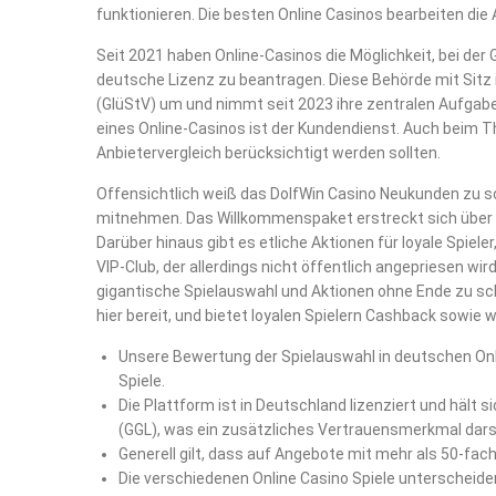
funktionieren. Die besten Online Casinos bearbeiten die
Seit 2021 haben Online-Casinos die Möglichkeit, bei de
deutsche Lizenz zu beantragen. Diese Behörde mit Sitz 
(GlüStV) um und nimmt seit 2023 ihre zentralen Aufgabe
eines Online-Casinos ist der Kundendienst. Auch beim T
Anbietervergleich berücksichtigt werden sollten.
Offensichtlich weiß das DolfWin Casino Neukunden zu s
mitnehmen. Das Willkommenspaket erstreckt sich über 
Darüber hinaus gibt es etliche Aktionen für loyale Spiel
VIP-Club, der allerdings nicht öffentlich angepriesen wird
gigantische Spielauswahl und Aktionen ohne Ende zu s
hier bereit, und bietet loyalen Spielern Cashback sowie w
Unsere Bewertung der Spielauswahl in deutschen Online
Spiele.
Die Plattform ist in Deutschland lizenziert und hält 
(GGL), was ein zusätzliches Vertrauensmerkmal darst
Generell gilt, dass auf Angebote mit mehr als 50-fa
Die verschiedenen Online Casino Spiele unterscheiden