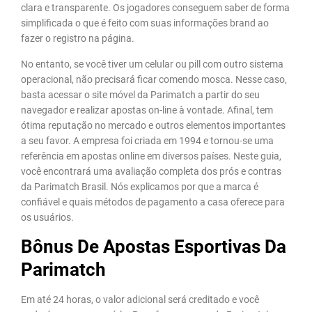
clara e transparente. Os jogadores conseguem saber de forma
simplificada o que é feito com suas informações brand ao
fazer o registro na página.
No entanto, se você tiver um celular ou pill com outro sistema
operacional, não precisará ficar comendo mosca. Nesse caso,
basta acessar o site móvel da Parimatch a partir do seu
navegador e realizar apostas on-line à vontade. Afinal, tem
ótima reputação no mercado e outros elementos importantes
a seu favor. A empresa foi criada em 1994 e tornou-se uma
referência em apostas online em diversos países. Neste guia,
você encontrará uma avaliação completa dos prós e contras
da Parimatch Brasil. Nós explicamos por que a marca é
confiável e quais métodos de pagamento a casa oferece para
os usuários.
Bônus De Apostas Esportivas Da
Parimatch
Em até 24 horas, o valor adicional será creditado e você