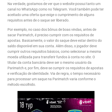
Na verdade, gostamos de ver que o website possui tanto um
canal no WhatsApp como no Telegram. Você também pode ter
aceitado uma oferta que exige o cumprimento de alguns
requisitos antes de o saque ser liberado.
Por exemplo, no caso dos bônus de boas vindas, antes de
sacar Parimatch, é preciso cumprir com os requisitos de
apostas. Basicamente, o valor do saque deve estar dentro do
saldo disponível em sua conta. Além disso, o jogador deve
cumprir outros requisitos básicos, como selecionar a mesma
moeda utilizada para transferir fundos à conta no site. O
titular da conta bancária deve ser o mesmo usuário da
Parimatch e, por fim, deve-se cumprir os requisitos de apostas
e verificação de identidade. Via de regra, o tempo necessário
para processar um saque na Parimatch varia conforme o
método escolhido.