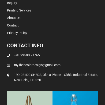
Inquiry
Printing Services
About Us
Contact
Privacy Policy
CONTACT INFO
+91 99588 71765
mylifeincolordesign@gmail.com
199 DSIIDC SHEDS, Okhla Phase I, Okhla Industrial Estate,
New Delhi, 110020