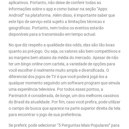
aplicativos. Portanto, não deixe de conferir todas as
informações sobre o app e como baixar na seção “Apps
Android” na plataforma. Além disso, é importante saber que
este tipo de serviço está sujeito a limitações técnicas e
geográficas. Portanto, nem todos os eventos estarão
disponíveis para a transmissão em tempo actual.
No que diz respeito a qualidade das odds, elas são tão boas
quanto as pré-jogo. Ou seja, os valores são bem competitivos e
as margens bem abaixo da média do mercado. Apesar de não
ter um bingo online com cartela, a variedade de opções para
você escolher é realmente muito ampla e diversificada. O
diferencial dos jogos de TV é que você poderá jogá-los a
qualquer momento seguindo um software program que simula
uma experiência televisiva. Por todos esses pontos, a
Parimatch é considerada, de longe, um dos melhores cassinos
do Brasil da atualidade. Por fim, caso você prefira, pode utilizar
o campo de busca que aparece na parte superior direita da tela
para encontrar o jogo de sua preferência.
Se preferir, pode selecionar “5 Perguntas Mais Populares” para