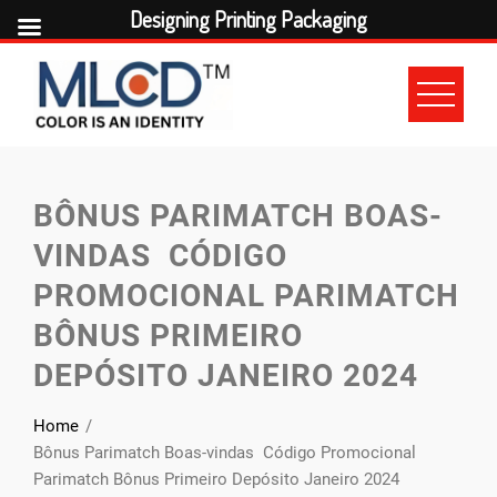
Designing Printing Packaging
Skip
to
content
BÔNUS PARIMATCH BOAS-
VINDAS ️ CÓDIGO
PROMOCIONAL PARIMATCH
BÔNUS PRIMEIRO
DEPÓSITO JANEIRO 2024
Home
Bônus Parimatch Boas-vindas ️ Código Promocional
Parimatch Bônus Primeiro Depósito Janeiro 2024