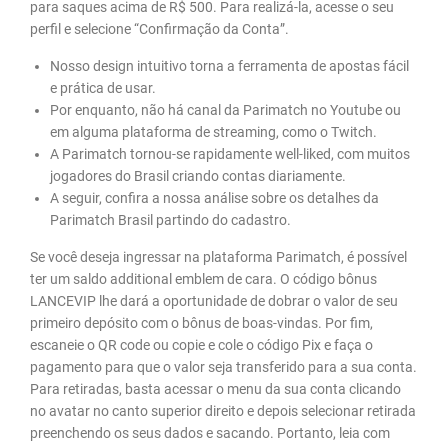
para saques acima de R$ 500. Para realizá-la, acesse o seu
perfil e selecione “Confirmação da Conta”.
Nosso design intuitivo torna a ferramenta de apostas fácil
e prática de usar.
Por enquanto, não há canal da Parimatch no Youtube ou
em alguma plataforma de streaming, como o Twitch.
A Parimatch tornou-se rapidamente well-liked, com muitos
jogadores do Brasil criando contas diariamente.
A seguir, confira a nossa análise sobre os detalhes da
Parimatch Brasil partindo do cadastro.
Se você deseja ingressar na plataforma Parimatch, é possível
ter um saldo additional emblem de cara. O código bônus
LANCEVIP lhe dará a oportunidade de dobrar o valor de seu
primeiro depósito com o bônus de boas-vindas. Por fim,
escaneie o QR code ou copie e cole o código Pix e faça o
pagamento para que o valor seja transferido para a sua conta.
Para retiradas, basta acessar o menu da sua conta clicando
no avatar no canto superior direito e depois selecionar retirada
preenchendo os seus dados e sacando. Portanto, leia com