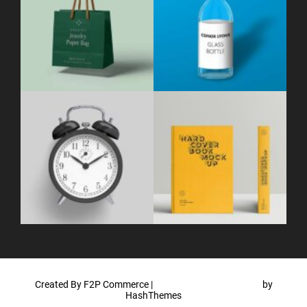
Created By F2P Commerce
|
WordPress Theme - Total
by
HashThemes