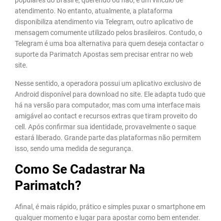
atendimento. No entanto, atualmente, a plataforma
disponibiliza atendimento via Telegram, outro aplicativo de
mensagem comumente utilizado pelos brasileiros. Contudo, o
Telegram é uma boa alternativa para quem deseja contactar o
suporte da Parimatch Apostas sem precisar entrar no web
site.
Nesse sentido, a operadora possui um aplicativo exclusivo de
Android disponível para download no site. Ele adapta tudo que
há na versão para computador, mas com uma interface mais
amigável ao contact e recursos extras que tiram proveito do
cell. Após confirmar sua identidade, provavelmente o saque
estará liberado. Grande parte das plataformas não permitem
isso, sendo uma medida de segurança.
Como Se Cadastrar Na
Parimatch?
Afinal, é mais rápido, prático e simples puxar o smartphone em
qualquer momento e lugar para apostar como bem entender.