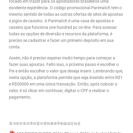
focado em trazer para os apostadores brasileiros uma
excelente experiência. O código promocional Parimatch tem o
mesmo sentido de todas as outras ofertas de sites de apostas
e jogos de cassino. A Parimatch é uma casa de apostas e
cassino que funciona one hundred pc on-line. Para acessar
todas as opções de diversão e recursos da plataforma, é
preciso se cadastrar e fazer um primeiro depósito em sua
conta.
Assim, não é preciso esperar muito tempo para começar a
fazer suas apostas. Feito isso, o próximo passo é escolher o
Pix e então escolher o valor que deseja inserir. Lembrando que,
nesta opção, a plataforma permite que seja inserido entre R$1
e R$50000 em uma única transação. Então, após colocar o
valor, é só clicar em continuar, digitar o CPF e realizar o
pagamento.