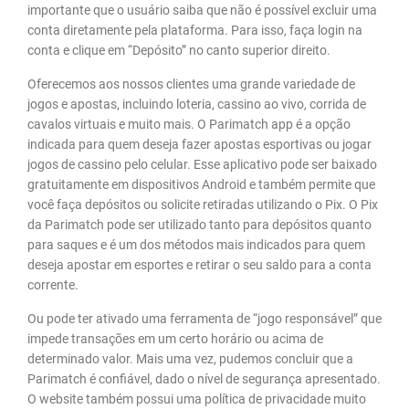
importante que o usuário saiba que não é possível excluir uma
conta diretamente pela plataforma. Para isso, faça login na
conta e clique em “Depósito” no canto superior direito.
Oferecemos aos nossos clientes uma grande variedade de
jogos e apostas, incluindo loteria, cassino ao vivo, corrida de
cavalos virtuais e muito mais. O Parimatch app é a opção
indicada para quem deseja fazer apostas esportivas ou jogar
jogos de cassino pelo celular. Esse aplicativo pode ser baixado
gratuitamente em dispositivos Android e também permite que
você faça depósitos ou solicite retiradas utilizando o Pix. O Pix
da Parimatch pode ser utilizado tanto para depósitos quanto
para saques e é um dos métodos mais indicados para quem
deseja apostar em esportes e retirar o seu saldo para a conta
corrente.
Ou pode ter ativado uma ferramenta de “jogo responsável” que
impede transações em um certo horário ou acima de
determinado valor. Mais uma vez, pudemos concluir que a
Parimatch é confiável, dado o nível de segurança apresentado.
O website também possui uma política de privacidade muito