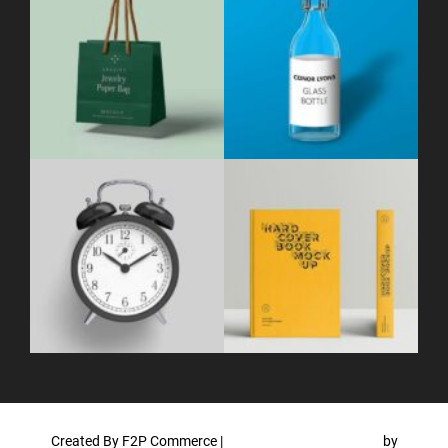
Created By F2P Commerce
|
WordPress Theme - Total
by