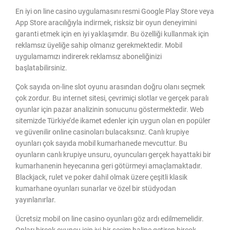
En iyi on line casino uygulamasını resmi Google Play Store veya
App Store aracılığıyla indirmek, risksiz bir oyun deneyimini
garanti etmek için en iyi yaklaşımdır. Bu özelliği kullanmak için
reklamsız üyeliğe sahip olmanız gerekmektedir. Mobil
uygulamamızı indirerek reklamsız aboneliğinizi
başlatabilirsiniz.
Çok sayıda on-line slot oyunu arasından doğru olanı seçmek
çok zordur. Bu internet sitesi, çevrimiçi slotlar ve gerçek paralı
oyunlar için pazar analizinin sonucunu göstermektedir. Web
sitemizde Türkiye’de ikamet edenler için uygun olan en popüler
ve güvenilir online casinoları bulacaksınız. Canlı krupiye
oyunları çok sayıda mobil kumarhanede mevcuttur. Bu
oyunların canlı krupiye unsuru, oyuncuları gerçek hayattaki bir
kumarhanenin heyecanına geri götürmeyi amaçlamaktadır.
Blackjack, rulet ve poker dahil olmak üzere çeşitli klasik
kumarhane oyunları sunarlar ve özel bir stüdyodan
yayınlanırlar.
Ücretsiz mobil on line casino oyunları göz ardı edilmemelidir.