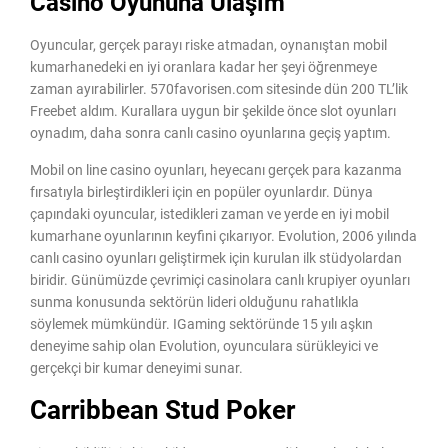
Casino Oyununa Ulaşım
Oyuncular, gerçek parayı riske atmadan, oynanıştan mobil
kumarhanedeki en iyi oranlara kadar her şeyi öğrenmeye
zaman ayırabilirler. 570favorisen.com sitesinde dün 200 TL’lik
Freebet aldım. Kurallara uygun bir şekilde önce slot oyunları
oynadım, daha sonra canlı casino oyunlarına geçiş yaptım.
Mobil on line casino oyunları, heyecanı gerçek para kazanma
fırsatıyla birleştirdikleri için en popüler oyunlardır. Dünya
çapındaki oyuncular, istedikleri zaman ve yerde en iyi mobil
kumarhane oyunlarının keyfini çıkarıyor. Evolution, 2006 yılında
canlı casino oyunları geliştirmek için kurulan ilk stüdyolardan
biridir. Günümüzde çevrimiçi casinolara canlı krupiyer oyunları
sunma konusunda sektörün lideri olduğunu rahatlıkla
söylemek mümkündür. IGaming sektöründe 15 yılı aşkın
deneyime sahip olan Evolution, oyunculara sürükleyici ve
gerçekçi bir kumar deneyimi sunar.
Carribbean Stud Poker