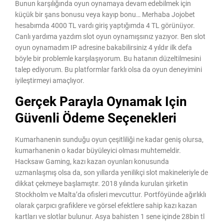
Bunun karşılığında oyun oynamaya devam edebilmek için
küçük bir şans bonusu veya kayıp bonu… Merhaba Jojobet
hesabımda 4000 TL vardı giriş yaptığımda 4 TL görünüyor.
Canlı yardıma yazdım slot oyun oynamışsınız yazıyor. Ben slot
oyun oynamadım IP adresine bakabilirsiniz 4 yıldır ilk defa
böyle bir problemle karşılaşıyorum. Bu hatanın düzeltilmesini
talep ediyorum. Bu platformlar farklı olsa da oyun deneyimini
iyileştirmeyi amaçlıyor.
Gerçek Parayla Oynamak Için
Güvenli Ödeme Seçenekleri
Kumarhanenin sunduğu oyun çeşitliliği ne kadar geniş olursa,
kumarhanenin o kadar büyüleyici olması muhtemeldir.
Hacksaw Gaming, kazı kazan oyunları konusunda
uzmanlaşmış olsa da, son yıllarda yenilikçi slot makineleriyle de
dikkat çekmeye başlamıştır. 2018 yılında kurulan şirketin
Stockholm ve Malta’da ofisleri mevcuttur. Portföyünde ağırlıklı
olarak çarpıcı grafiklere ve görsel efektlere sahip kazı kazan
kartları ve slotlar bulunur. Asya bahisten 1 sene içinde 28bin tl