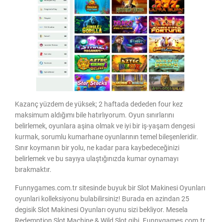
Kazanç yüzdem de yüksek; 2 haftada dededen four kez
maksimum aldığımı bile hatırlıyorum. Oyun sınırlarını
belirlemek, oyunlara aşina olmak ve iyi bir iş-yaşam dengesi
kurmak, sorumlu kumarhane oyunlarının temel bileşenleridir.
Sınır koymanın bir yolu, ne kadar para kaybedeceğinizi
belirlemek ve bu sayıya ulaştığınızda kumar oynamayı
bırakmaktır.
Funnygames.com.tr sitesinde buyuk bir Slot Makinesi Oyunları
oyunlari kolleksiyonu bulabilirsiniz! Burada en azindan 25
degisik Slot Makinesi Oyunları oyunu sizi bekliyor. Mesela
Redemption Slot Machine & Wild Slot gibi. Funnygames.com.tr