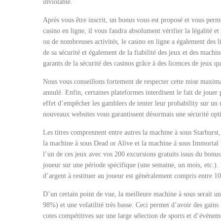
inviolable.
Après vous être inscrit, un bonus vous est proposé et vous perme
casino en ligne, il vous faudra absolument vérifier la légalité et
ou de nombreuses activités, le casino en ligne a également des lic
de sa sécurité et également de la fiabilité des jeux et des machi
garants de la sécurité des casinos grâce à des licences de jeux qu
Nous vous conseillons fortement de respecter cette mise maximal
annulé. Enfin, certaines plateformes interdisent le fait de joue
effet d’empêcher les gamblers de tenter leur probability sur un 
nouveaux websites vous garantissent désormais une sécurité opt
Les titres comprennent entre autres la machine à sous Starburst
la machine à sous Dead or Alive et la machine à sous Immortal R
l’un de ces jeux avec vos 200 excursions gratuits issus du bonu
joueur sur une période spécifique (une semaine, un mois, etc.)
d’argent à restituer au joueur est généralement compris entre 
D’un certain point de vue, la meilleure machine à sous serait 
98%) et une volatilité très basse. Ceci permet d’avoir des gains 
cotes compétitives sur une large sélection de sports et d’événe