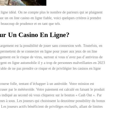
 ligne idéal. On ne compte plus le nombre de parieurs qui se plaignent
r un on line casino en ligne fiable, voici quelques critères à prendre
 beaucoup de prudence et en tant que tels.
Sur Un Casino En Ligne?
hargement est la possibilité de jouer sans connexion web. Toutefois, en
 permettent de se connecter en ligne pour jouer aux jeux de on line
gement est le risque de virus, surtout si vous n’avez pas d’antivirus de
gent en ligne automobile il y a trop de personnes malveillantes en 2023
rable de ne pas prendre ce risque et de privilégier les casinos en ligne
ourse folle, tentant d’échapper à un astéroïde. Votre mission est
craser par le météoroïde. Votre paiement est calculé en faisant le produit
ra indiqué au second où vous cliquerez sur le bouton « Cash Out ». Par
nes à sous. Les joueurs qui choisissent la deuxième possibility du bonus
es joueurs actifs bénéficient de privilèges exclusifs, allant de limites