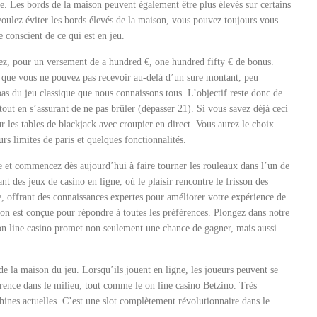
. Les bords de la maison peuvent également être plus élevés sur certains
voulez éviter les bords élevés de la maison, vous pouvez toujours vous
e conscient de ce qui est en jeu.
ez, pour un versement de a hundred €, one hundred fifty € de bonus.
e que vous ne pouvez pas recevoir au-delà d’un sure montant, peu
s du jeu classique que nous connaissons tous. L’objectif reste donc de
tout en s’assurant de ne pas brûler (dépasser 21). Si vous savez déjà ceci
sur les tables de blackjack avec croupier en direct. Vous aurez le choix
urs limites de paris et quelques fonctionnalités.
 et commencez dès aujourd’hui à faire tourner les rouleaux dans l’un de
 des jeux de casino en ligne, où le plaisir rencontre le frisson des
e, offrant des connaissances expertes pour améliorer votre expérience de
on est conçue pour répondre à toutes les préférences. Plongez dans notre
on line casino promet non seulement une chance de gagner, mais aussi
 la maison du jeu. Lorsqu’ils jouent en ligne, les joueurs peuvent se
érence dans le milieu, tout comme le on line casino Betzino. Très
hines actuelles. C’est une slot complètement révolutionnaire dans le