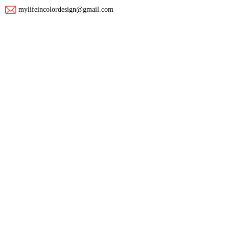
mylifeincolordesign@gmail.com