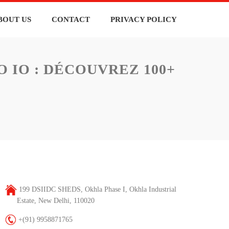
BOUT US
CONTACT
PRIVACY POLICY
 IO : DÉCOUVREZ 100+
199 DSIIDC SHEDS, Okhla Phase I, Okhla Industrial
Estate, New Delhi, 110020
+(91) 9958871765