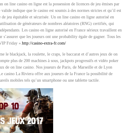
un on line casino en ligne est la possession de licences de jeu émises par
 valide indique que le casino est soumis à des normes strictes et qu’il est
e de jeu équitable et sécurisée. Un on line casino en ligne autorisé en
’utilisation de générateurs de nombres aléatoires (RNG) certifiés, qui
indépendants. Les casino en ligne autorisé en France sérieux travaillent en
ur s’assurer que les joueurs ont une probability égale de gagner. Tous les
VIP Friday ».
http://casino-extra-fr.com/
e le blackjack, la roulette, le craps, le baccarat et d’autres jeux de on
compte plus de 200 machines à sous, jackpots progressifs et vidéo poker
eux de on line casino. Nos joueurs de Paris, de Marseille et de Lyon
Le casino La Riviera offre aux joueurs de la France la possibilité de
areils mobiles tels qu’un smartphone ou une tablette tactile.