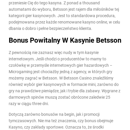
przeniesie Cię do tego kasyna. Z ponad a thousand
automatami do wyboru, Betsson jest rajem dla miłośników tej
kategorii gier kasynowych. Jest to standardowa procedura,
podejmowana przez każde renomowane kasyno online, w celu
dbania o dobro i pełne bezpieczeństwo klienta.
Bonus Powitalny W Kasynie Betsson
Z pewnością nie zaznasz więc nudy w tym kasynie
internetowym. Jeśli chodzi o producentów to mamy to
czołówkę w przemyśle internetowych gier hazardowych –
Microgaming jest chociażby jedną z agency, w których gry
możemy zagrać w Betsson. W Betsson Casino znaleźliśmy
również wybór gier kasynowych w formacie mini, zarówno do
gry na prawdziwe pieniądze, jak i trybie dla zabawy. Wygrane z
darmowych spinów muszą zostać obrócone zaledwie 25
razy w ciągu three dni.
Dotyczą zarówno bonusów na begin, jak i promocji
tymczasowych. Nie ma też znaczenia, czy bonus obejmuje
Kasyno, czy zakłady sportowe. Oznacza to, że środki