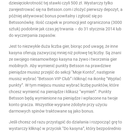
dziesięciokrotność tej stawki czyli 500 zł. Wystarczy tylko
zarejestrować się na Betsson.com i złożyć pierwszy depozyt, a
później aktywować bonus powitalny i zgłosić się po
Betssonówkę. Ilość czapek w promocji jest ograniczona (3000
sztuk) podobnie jak czas jej trwania – do 31 stycznia 2014 lub
do wyczerpania zapasów.
Jest to niezwykle duża liczba gier, biorąc pod uwagę, że inne
kasyna oferują zazwyczaj mniej niż połowę tej liczby. Są znani
ze swojego niesamowitego kasyna na żywo i tworzenia gier
mobilnych. Aby wymienić punkty Betsson na prawdziwe
pieniądze musisz przejść do sekcji “Moje Konto”, następnie
musisz wybrać “Betsson VIP Club” i kliknąć na ikonkę “Wypłać
punkty”. W tym miejscu musisz wybrać liczbę punktów, które
chcesz wymienić na pieniądze i klikasz “wymień”. Punkty
Betsson będą wymienione na pieniądze i wpłacone na twoje
konto gracza. Wszystkie wygrane zdobyte przy użyciu
darmowych spinów traktowane są jako bonus.
Jeśli chcesz od razu przystąpić do działania i rozpocząć grę to
wystarczy kliknąć w przycisk “Do kasyna”, który bezpośrednio