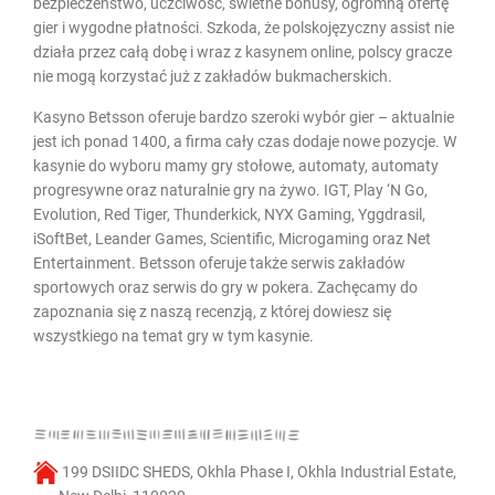
bezpieczeństwo, uczciwość, świetne bonusy, ogromną ofertę
gier i wygodne płatności. Szkoda, że polskojęzyczny assist nie
działa przez całą dobę i wraz z kasynem online, polscy gracze
nie mogą korzystać już z zakładów bukmacherskich.
Kasyno Betsson oferuje bardzo szeroki wybór gier – aktualnie
jest ich ponad 1400, a firma cały czas dodaje nowe pozycje. W
kasynie do wyboru mamy gry stołowe, automaty, automaty
progresywne oraz naturalnie gry na żywo. IGT, Play ‘N Go,
Evolution, Red Tiger, Thunderkick, NYX Gaming, Yggdrasil,
iSoftBet, Leander Games, Scientific, Microgaming oraz Net
Entertainment. Betsson oferuje także serwis zakładów
sportowych oraz serwis do gry w pokera. Zachęcamy do
zapoznania się z naszą recenzją, z której dowiesz się
wszystkiego na temat gry w tym kasynie.
199 DSIIDC SHEDS, Okhla Phase I, Okhla Industrial Estate,