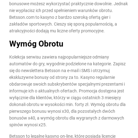
bonusowe możesz wykorzystać praktycznie dowolnie. Jednak
nie wypłacisz ich przed spełnieniem warunków obrotu.
Betsson.com to kasyno z bardzo szeroką ofertą gier i
zakładów sportowych. Cieszy się sporą popularnością, a
atrakcyjności dodają mu liczne oferty promocyjne.
Wymóg Obrotu
Kolekcja serwisu zawiera najpopularniejsze odmiany
automatów do gry, wygodnie podzielone na kategorie. Zapisz
się do newslettera Betsson na e-mail i SMS i otrzymuj
ekskluzywne bonusy od strony za to. Kasyno regularnie
obdarowuje swoich subskrybentów specjalnymi prezentami i
informuje ich o aktualnych ofertach. Promocja dostępna jest
wyłącznie dla klientów, którzy w ciągu ostatnich 3 miesięcy
dokonali obrotu w wysokości min. forty zł. Wymóg obrotu dla
pierwszego bonusu wynosi x30, dla pozostałych dwóch
bonusów x40, a wymóg obrotu dla wygranych z darmowych
spinów wynosi x25.
Betsson to legalne kasyno on-line, które posiada licencje