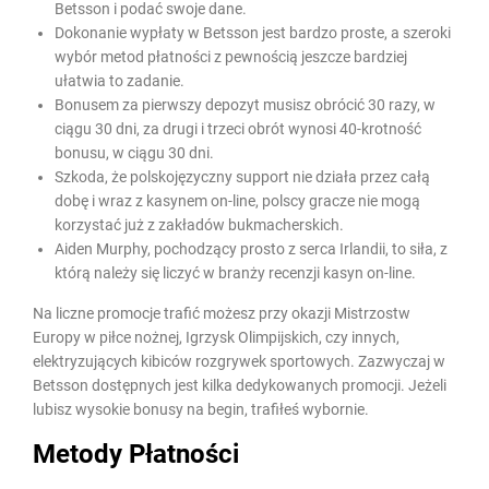
Betsson i podać swoje dane.
Dokonanie wypłaty w Betsson jest bardzo proste, a szeroki
wybór metod płatności z pewnością jeszcze bardziej
ułatwia to zadanie.
Bonusem za pierwszy depozyt musisz obrócić 30 razy, w
ciągu 30 dni, za drugi i trzeci obrót wynosi 40-krotność
bonusu, w ciągu 30 dni.
Szkoda, że polskojęzyczny support nie działa przez całą
dobę i wraz z kasynem on-line, polscy gracze nie mogą
korzystać już z zakładów bukmacherskich.
Aiden Murphy, pochodzący prosto z serca Irlandii, to siła, z
którą należy się liczyć w branży recenzji kasyn on-line.
Na liczne promocje trafić możesz przy okazji Mistrzostw
Europy w piłce nożnej, Igrzysk Olimpijskich, czy innych,
elektryzujących kibiców rozgrywek sportowych. Zazwyczaj w
Betsson dostępnych jest kilka dedykowanych promocji. Jeżeli
lubisz wysokie bonusy na begin, trafiłeś wybornie.
Metody Płatności