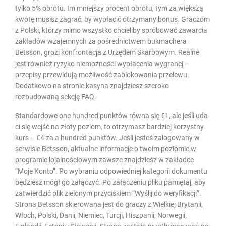
tylko 5% obrotu. Im mniejszy procent obrotu, tym za większą
kwotę musisz zagrać, by wypłacić otrzymany bonus. Graczom
z Polski, którzy mimo wszystko chcieliby spróbować zawarcia
zakładów wzajemnych za pośrednictwem bukmachera
Betsson, grozi konfrontacja z Urzędem Skarbowym. Realne
jest również ryzyko niemożności wypłacenia wygranej –
przepisy przewidują możliwość zablokowania przelewu.
Dodatkowo na stronie kasyna znajdziesz szeroko
rozbudowaną sekcję FAQ.
Standardowe one hundred punktów równa się €1, ale jeśli uda
ci się wejść na złoty poziom, to otrzymasz bardziej korzystny
kurs – €4 za a hundred punktów. Jeśli jesteś zalogowany w
serwisie Betsson, aktualne informacje o twoim poziomie w
programie lojalnościowym zawsze znajdziesz w zakładce
“Moje Konto”. Po wybraniu odpowiedniej kategorii dokumentu
będziesz mógł go załączyć. Po załączeniu pliku pamiętaj, aby
zatwierdzić plik zielonym przyciskiem “Wyślij do weryfikacji”.
Strona Betsson skierowana jest do graczy z Wielkiej Brytanii,
Włoch, Polski, Danii, Niemiec, Turcji, Hiszpanii, Norwegii,