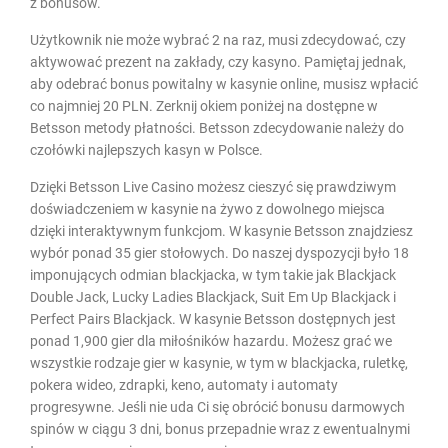
z bonusów.
Użytkownik nie może wybrać 2 na raz, musi zdecydować, czy
aktywować prezent na zakłady, czy kasyno. Pamiętaj jednak,
aby odebrać bonus powitalny w kasynie online, musisz wpłacić
co najmniej 20 PLN. Zerknij okiem poniżej na dostępne w
Betsson metody płatności. Betsson zdecydowanie należy do
czołówki najlepszych kasyn w Polsce.
Dzięki Betsson Live Casino możesz cieszyć się prawdziwym
doświadczeniem w kasynie na żywo z dowolnego miejsca
dzięki interaktywnym funkcjom. W kasynie Betsson znajdziesz
wybór ponad 35 gier stołowych. Do naszej dyspozycji było 18
imponujących odmian blackjacka, w tym takie jak Blackjack
Double Jack, Lucky Ladies Blackjack, Suit Em Up Blackjack i
Perfect Pairs Blackjack. W kasynie Betsson dostępnych jest
ponad 1,900 gier dla miłośników hazardu. Możesz grać we
wszystkie rodzaje gier w kasynie, w tym w blackjacka, ruletkę,
pokera wideo, zdrapki, keno, automaty i automaty
progresywne. Jeśli nie uda Ci się obrócić bonusu darmowych
spinów w ciągu 3 dni, bonus przepadnie wraz z ewentualnymi