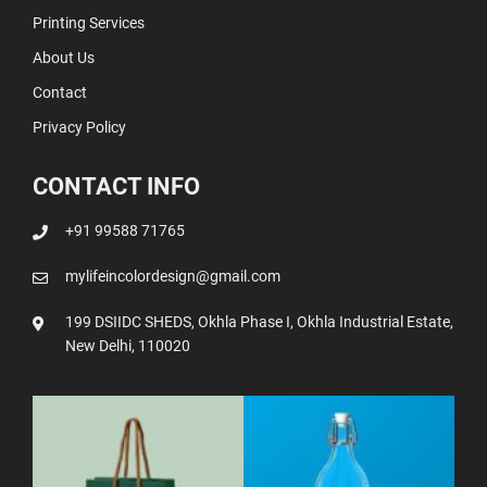
Printing Services
About Us
Contact
Privacy Policy
CONTACT INFO
+91 99588 71765
mylifeincolordesign@gmail.com
199 DSIIDC SHEDS, Okhla Phase I, Okhla Industrial Estate,
New Delhi, 110020