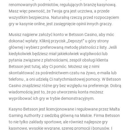
renomowanych podmiotów, regulujących branżę kasynową.
Masz więc pewność, że Twoja gra jest uczciwa, a przede
wszystkim bezpieczna. Naturalną rzeczą przed rozpoczęciem
gry w kasynie online, jest zasięgnięcie opinii innych graczy.
Musisz najpierw założyć konto w Betsson Casino, aby móc
dokonać wpłaty. Kliknij przycisk „Depozyt” u góry strony
głównej i wybierz preferowaną metodę płatności z listy. Jeśli
kiedykolwiek będziesz miał jakiekolwiek wątpliwości lub
pytania związane z płatnościami, zespół obsługi klienta
Betsson jest tutaj, aby Ci pomóc. Możesz się z nimi
skontaktować za pośrednictwem czatu na żywo, e-maila lub
telefonu , a oni udzielą Ci natychmiastowej pomocy. W Betsson
Casino znajdziesz różne gry bez względu na preferencje. Dobrą
wiadomością jest to, że po utworzeniu konta możesz
wypróbować ich gry w trybie demonstracyjnym.
Kasyno Betsson jest licencjonowane i regulowane przez Malta
Gaming Authority z siedzibą główną na Malcie. Firma Betsson
to nie tylko zakłady sportowe, ale również najlepsze gry
kasynowe, wysokie wygrane, szereg promocji i bonusów. I